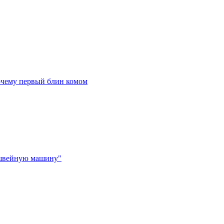
очему первый блин комом
 швейную машину"