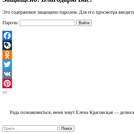
Это содержимое защищено паролем. Для его просмотра введите
Пароль:
Facebook
LiveJournal
Odnoklassniki
Twitter
VK
Pinterest
Sidebar
Рада познакомиться, меня зовут Елена Красовская — делю
Найти: