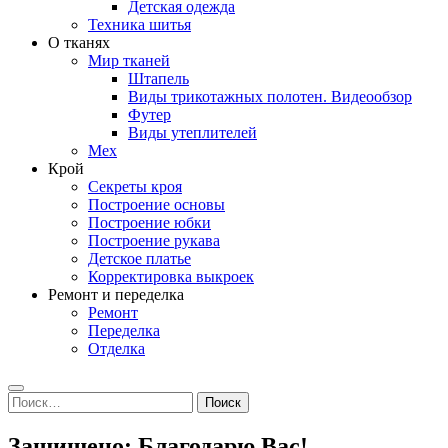
Детская одежда
Техника шитья
О тканях
Мир тканей
Штапель
Виды трикотажных полотен. Видеообзор
Футер
Виды утеплителей
Мех
Крой
Секреты кроя
Построение основы
Построение юбки
Построение рукава
Детское платье
Корректировка выкроек
Ремонт и переделка
Ремонт
Переделка
Отделка
Search
Найти:
Защищено: Благодарю Вас!