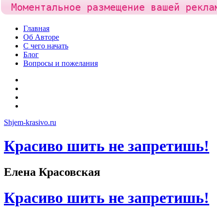
Моментальное размещение вашей рекла
Skip
Главная
to
Об Авторе
content
С чего начать
Блог
Вопросы и пожелания
YouTube
Pinterest
RSS
Я
ВКонтакте
Shjem-krasivo.ru
Красиво шить не запретишь!
Елена Красовская
Красиво шить не запретишь!