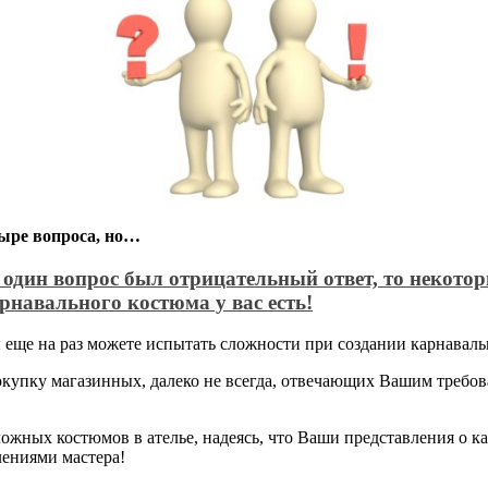
тыре вопроса, но…
 один вопрос был отрицательный ответ, то некото
рнавального костюма у вас есть!
ы еще на раз можете испытать сложности при создании карнавал
окупку магазинных, далеко не всегда, отвечающих Вашим требо
ожных костюмов в ателье, надеясь, что Ваши представления о 
лениями мастера!