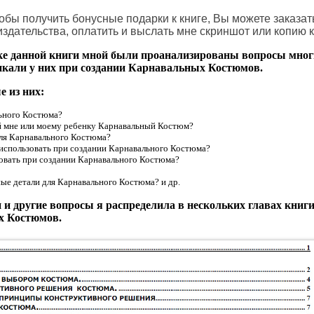
обы получить бонусные подарки к книге, Вы можете заказат
издательства, оплатить и выслать мне скриншот или копию 
ке данной книги мной были проанализированы вопросы многи
икали у них при создании Карнавальных Костюмов.
 из них:
льного Костюма?
 мне или моему ребенку Карнавальный Костюм?
для Карнавального Костюма?
использовать при создании Карнавального Костюма?
овать при создании Карнавального Костюма?
ые детали для Карнавального Костюма? и др.
 и другие вопросы я распределила в нескольких главах книги
х Костюмов.