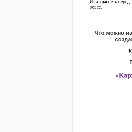
Или краснеть перед 
вовсе.
Что можно из
созда
К
«Кар