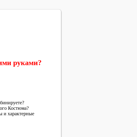
ими руками?
мбинируете?
ного Костюма?
ы и характерные