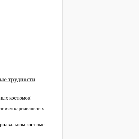
рые трудности
ьных костюмов!
ваниям карнавальных
карнавальном костюме