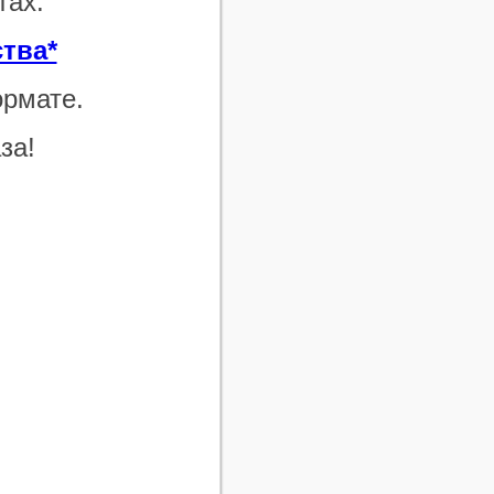
тах.
ства*
ормате.
за!