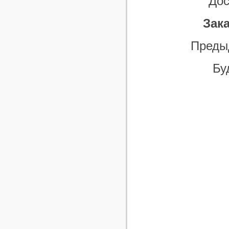
Дос
Зак
Предыд
Бу