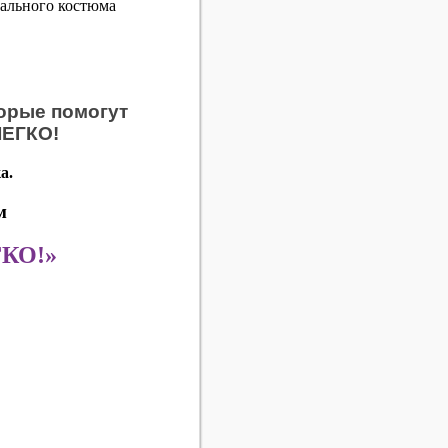
вального костюма
торые помогут
ЛЕГКО!
а.
м
ГКО!»