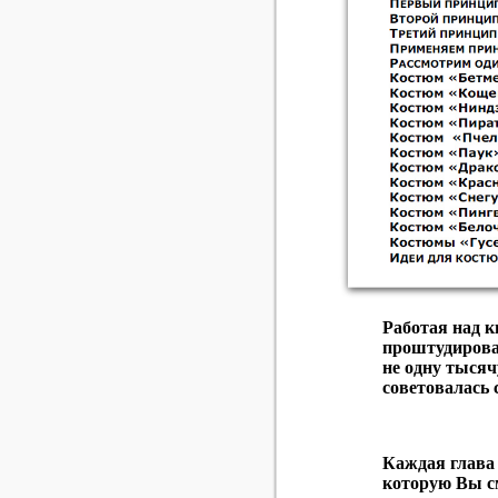
Работая над к
проштудирова
не одну тыся
советовалась 
Каждая глава
которую Вы с