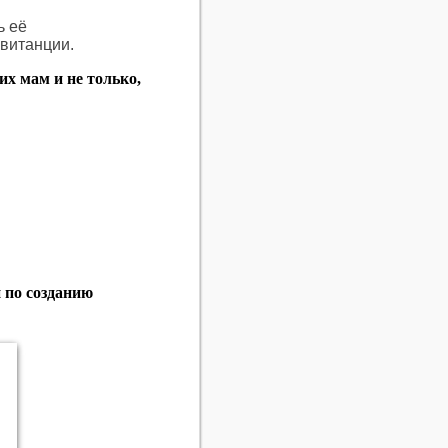
ь её
квитанции.
х мам и не только,
 по созданию