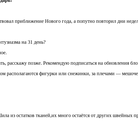
ндарь?
ствовал приближение Нового года, а попутно повторил дни неде
нтузиазма на 31 день?
ое.
ать, расскажу позже. Рекомендую подписаться на обновления бл
ом располагаются фигурки или снежинки, за плечами — мешочек
ила из остатков тканей,их много остаётся от других швейных п