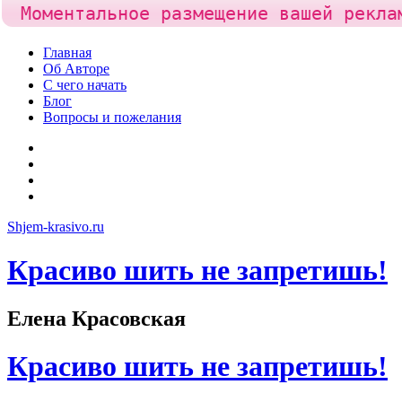
Моментальное размещение вашей рекла
Skip
Главная
to
Об Авторе
content
С чего начать
Блог
Вопросы и пожелания
YouTube
Pinterest
RSS
Я
ВКонтакте
Shjem-krasivo.ru
Красиво шить не запретишь!
Елена Красовская
Красиво шить не запретишь!