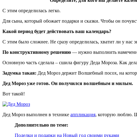
Определите, для кого вы делаете кале
С этим определилась легко.
Для сына, который обожает подарки и сказки. Чтобы он почув
Какой период будет действовать ваш календарь?
С этим было сложнее. Не сразу определилась, хватит ли у нас э
По конструктивному решению
— нужно выполнить намеченн
Основную часть сделала – сшила фигуру Деда Мороза. Как дел
Задумка такая:
Дед Мороз держит Волшебный посох, на котор
Дед Мороз уже готов. Он получился волшебным и милым.
Вот такой!
Дед Мороз выполнен в технике
аппликация
, которую люблю. Ш
Дополнительно по теме:
Поделки и подарки на Новый год своими руками