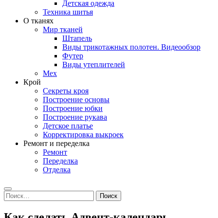
Детская одежда
Техника шитья
О тканях
Мир тканей
Штапель
Виды трикотажных полотен. Видеообзор
Футер
Виды утеплителей
Мех
Крой
Секреты кроя
Построение основы
Построение юбки
Построение рукава
Детское платье
Корректировка выкроек
Ремонт и переделка
Ремонт
Переделка
Отделка
Search
Найти:
Как сделать Адвент-календарь