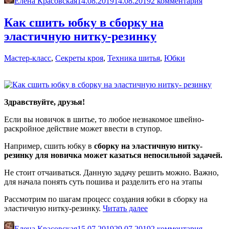
Елена Красовская
14.08.2019
14.08.2019
2 комментария
и
пришить
Как сшить юбку в сборку на
карман
эластичную нитку-резинку
с
закругленным
срезом»
Мастер-класс
,
Секреты кроя
,
Техника шитья
,
Юбки
Здравствуйте, друзья!
Если вы новичок в шитье, то любое незнакомое швейно-
раскройное действие может ввести в ступор.
Например, сшить юбку в
сборку на эластичную нитку-
резинку для новичка может казаться непосильной задачей.
Не стоит отчаиваться. Данную задачу решить можно. Важно,
для начала понять суть пошива и разделить его на этапы
Рассмотрим по шагам процесс создания юбки в сборку на
«Как
эластичную нитку-резинку.
Читать далее
сшить
юбку
Елена Красовская
15.07.2019
29.07.2019
2 комментария