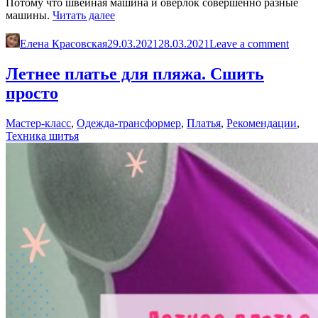
Потому что швейная машина и оверлок совершенно разные
«Нужен
машины.
Читать далее
ли
оверлок
Елена Красовская
29.03.2021
28.03.2021
Leave a comment
при
шитье
Летнее платье для пляжа. Сшить
и
просто
как
обрабатывать
швы»
Мастер-класс
,
Одежда-трансформер
,
Платья
,
Рекомендации
,
Техника шитья