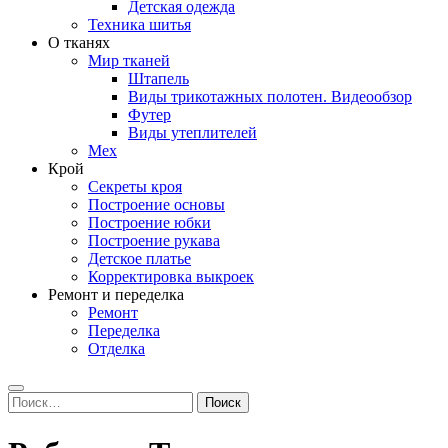
Детская одежда
Техника шитья
О тканях
Мир тканей
Штапель
Виды трикотажных полотен. Видеообзор
Футер
Виды утеплителей
Мех
Крой
Секреты кроя
Построение основы
Построение юбки
Построение рукава
Детское платье
Корректировка выкроек
Ремонт и переделка
Ремонт
Переделка
Отделка
Search
Найти: