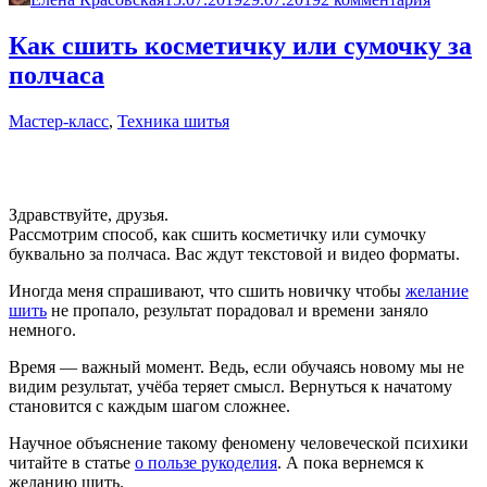
в
сборку
Как сшить косметичку или сумочку за
на
полчаса
эластичную
нитку-
резинку»
Мастер-класс
,
Техника шитья
Здравствуйте, друзья.
Рассмотрим способ, как сшить косметичку или сумочку
буквально за полчаса. Вас ждут текстовой и видео форматы.
Иногда меня спрашивают, что сшить новичку чтобы
желание
шить
не пропало, результат порадовал и времени заняло
немного.
Время — важный момент. Ведь, если обучаясь новому мы не
видим результат, учёба теряет смысл. Вернуться к начатому
становится с каждым шагом сложнее.
Научное объяснение такому феномену человеческой психики
читайте в статье
о пользе рукоделия
. А пока вернемся к
желанию шить.