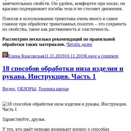
замечательных свойств. Он удобен, комфортен при носке, он
красиво подчеркивает изгибы тела и не стесняет движения.
Плюсов в использовании трикотажа очень много и самое
главное при обработке трикотажных полотен – это сохранить
их свойства, такие как растяжимость и эластичность.
Рассмотрим несколько рекомендаций по правильной
«Как
обработки таких материалов.
Читать далее
работать
с
Елена Красовская
11.11.2019
10.11.2019
Leave a comment
трикотажем»
18 способов обработки низа изделия и
рукава. Инструкция. Часть 1
Видео
,
ОБЗОРЫ
,
Техника шитья
Здравствуйте, друзья.
У тех, кто шьёт нередко возникает вопрос о способах