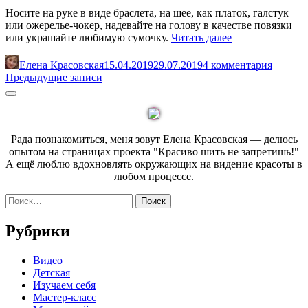
Носите на руке в виде браслета, на шее, как платок, галстук
или ожерелье-чокер, надевайте на голову в качестве повязки
«Как
или украшайте любимую сумочку.
Читать далее
сшить
шарф-
Елена Красовская
15.04.2019
29.07.2019
4 комментария
трансформер
Навигация
Предыдущие записи
за
по
Sidebar
20
минут»
записям
Рада познакомиться, меня зовут Елена Красовская — делюсь
опытом на страницах проекта "Красиво шить не запретишь!"
А ещё люблю вдохновлять окружающих на видение красоты в
любом процессе.
Найти:
Рубрики
Видео
Детская
Изучаем себя
Мастер-класс