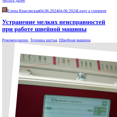
«Как
Читать далее
сшить
сумку-
Елена Красовская
04.06.2024
04.06.2024
Leave a comment
трансформер
«Ягодка»»
Устранение мелких неисправностей
при работе швейной машины
Рекомендации
,
Техника шитья
,
Швейная машина