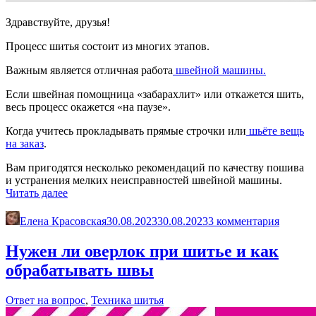
Здравствуйте, друзья!
Процесс шитья состоит из многих этапов.
Важным является отличная работа
швейной машины.
Если швейная помощница «забарахлит» или откажется шить,
весь процесс окажется «на паузе».
Когда учитесь прокладывать прямые строчки или
шьёте вещь
на заказ
.
Вам пригодятся несколько рекомендаций по качеству пошива
и устранения мелких неисправностей швейной машины.
«Устранение
Читать далее
мелких
неисправностей
Елена Красовская
30.08.2023
30.08.2023
3 комментария
при
работе
Нужен ли оверлок при шитье и как
швейной
обрабатывать швы
машины»
Ответ на вопрос
,
Техника шитья