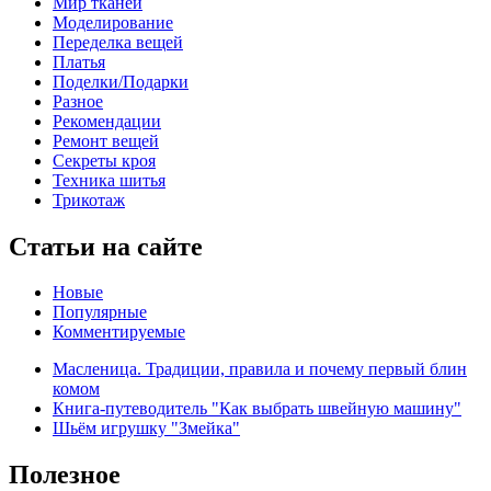
Мир тканей
Моделирование
Переделка вещей
Платья
Поделки/Подарки
Разное
Рекомендации
Ремонт вещей
Секреты кроя
Техника шитья
Трикотаж
Статьи на сайте
Новые
Популярные
Комментируемые
Масленица. Традиции, правила и почему первый блин
комом
Книга-путеводитель "Как выбрать швейную машину"
Шьём игрушку "Змейка"
Полезное