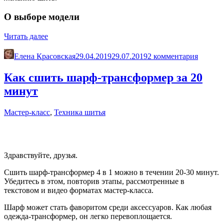
О выборе модели
«Как
Читать далее
сшить
косметичку
Елена Красовская
29.04.2019
29.07.2019
2 комментария
или
сумочку
Как сшить шарф-трансформер за 20
за
минут
полчаса»
Мастер-класс
,
Техника шитья
Здравствуйте, друзья.
Сшить шарф-трансформер 4 в 1 можно в течении 20-30 минут.
Убедитесь в этом, повторив этапы, рассмотренные в
текстовом и видео форматах мастер-класса.
Шарф может стать фаворитом среди аксессуаров. Как любая
одежда-трансформер, он легко перевоплощается.