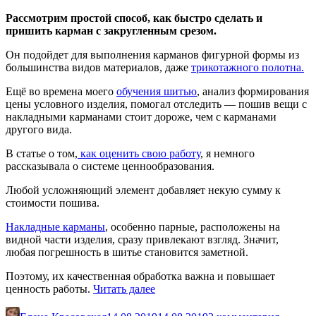
Рассмотрим простой способ, как быстро сделать и
пришить карман с закругленным срезом.
Он подойдет для выполнения карманов фигурной формы из
большинства видов материалов, даже
трикотажного полотна.
Ещё во времена моего
обучения шитью
, анализ формирования
цены условного изделия, помогал отследить — пошив вещи с
накладными карманами стоит дороже, чем с карманами
другого вида.
В статье о том,
как оценить свою работу
, я немного
рассказывала о системе ценнообразования.
Любой усложняющий элемент добавляет некую сумму к
стоимости пошива.
Накладные карманы
, особенно парные, расположены на
видной части изделия, сразу привлекают взгляд. Значит,
любая погрешность в шитье становится заметной.
Поэтому, их качественная обработка важна и повышает
«Как
ценность работы.
Читать далее
быстро
сделать