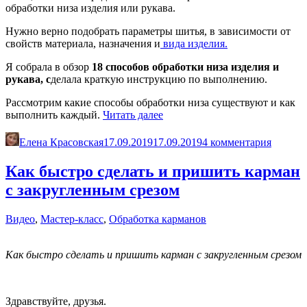
обработки низа изделия или рукава.
Нужно верно подобрать параметры шитья, в зависимости от
свойств материала, назначения и
вида изделия.
Я собрала в обзор
18 способов обработки низа изделия и
рукава, с
делала краткую инструкцию по выполнению.
Рассмотрим какие способы обработки низа существуют и как
«18
выполнить каждый.
Читать далее
способов
обработки
Елена Красовская
17.09.2019
17.09.2019
4 комментария
низа
изделия
Как быстро сделать и пришить карман
и
с закругленным срезом
рукава.
Инструкция.
Часть
Видео
,
Мастер-класс
,
Обработка карманов
1»
Как быстро сделать и пришить карман с закругленным срезом
Здравствуйте, друзья.