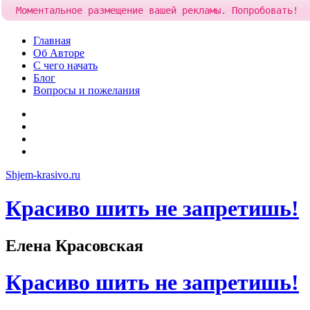
Моментальное размещение вашей рекламы. Попробовать!
Skip
Главная
to
Об Авторе
content
С чего начать
Блог
Вопросы и пожелания
YouTube
Pinterest
RSS
Я
ВКонтакте
Shjem-krasivo.ru
Красиво шить не запретишь!
Елена Красовская
Красиво шить не запретишь!