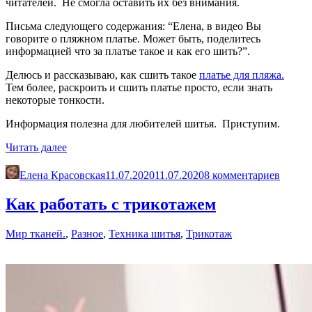
читателей. Не смогла оставить их без внимания.
Письма следующего содержания: “Елена, в видео Вы
говорите о пляжном платье. Может быть, поделитесь
информацией что за платье такое и как его шить?”.
Делюсь и рассказываю, как сшить такое
платье для пляжа.
Тем более, раскроить и сшить платье просто, если знать
некоторые тонкости.
Информация полезна для любителей шитья. Приступим.
«Летнее
Читать далее
платье
для
Елена Красовская
11.07.2020
11.07.2020
8 комментариев
пляжа.
Сшить
Как работать с трикотажем
просто»
Мир тканей.
,
Разное
,
Техника шитья
,
Трикотаж