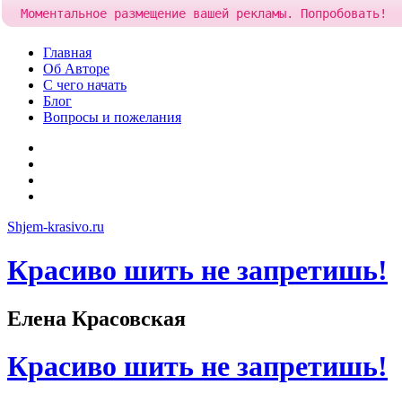
Моментальное размещение вашей рекламы. Попробовать!
Skip
Главная
to
Об Авторе
content
С чего начать
Блог
Вопросы и пожелания
YouTube
Pinterest
RSS
Я
ВКонтакте
Shjem-krasivo.ru
Красиво шить не запретишь!
Елена Красовская
Красиво шить не запретишь!