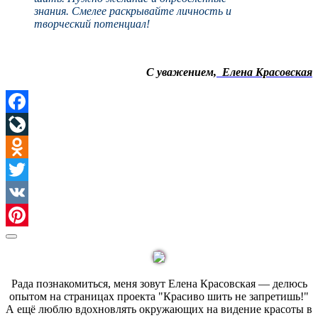
знания.
Смелее раскрывайте личность и
творческий потенциал!
С
уважением,
Елена Красовская
Facebook
LiveJournal
Odnoklassniki
Twitter
VK
Pinterest
Sidebar
Рада познакомиться, меня зовут Елена Красовская — делюсь
опытом на страницах проекта "Красиво шить не запретишь!"
А ещё люблю вдохновлять окружающих на видение красоты в