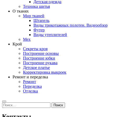
Детская одежда
Техника шитья
О тканях
Мир тканей
Штапель
Виды трикотажных полотен. Видеообзор
Футер
Виды утеплителей
Мех
Крой
Секреты кроя
Построение основы
Построение юбки
Построение рукава
Детское платье
Корректировка выкроек
Ремонт и переделка
Ремонт
Переделка
Отделка
Search
Найти:
Контакты