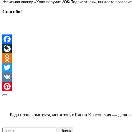
*Нажимая кнопку «Хочу получить/ОК/Подписаться», вы даете согласие
Спасибо!
Facebook
LiveJournal
Odnoklassniki
Twitter
VK
Pinterest
Sidebar
Рада познакомиться, меня зовут Елена Красовская — делю
Найти: