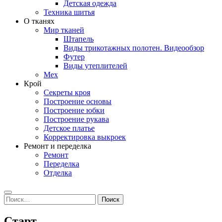
Детская одежда
Техника шитья
О тканях
Мир тканей
Штапель
Виды трикотажных полотен. Видеообзор
Футер
Виды утеплителей
Мех
Крой
Секреты кроя
Построение основы
Построение юбки
Построение рукава
Детское платье
Корректировка выкроек
Ремонт и переделка
Ремонт
Переделка
Отделка
Search
Найти:
Старт