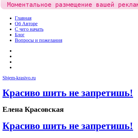
Моментальное размещение вашей рекла
Skip
Главная
to
Об Авторе
content
С чего начать
Блог
Вопросы и пожелания
YouTube
Pinterest
RSS
Я
ВКонтакте
Shjem-krasivo.ru
Красиво шить не запретишь!
Елена Красовская
Красиво шить не запретишь!