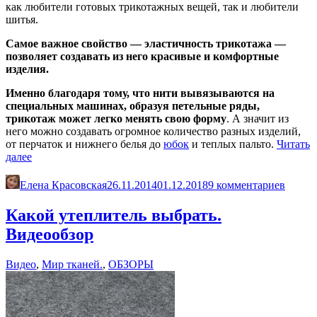
как любители готовых трикотажных вещей, так и любители
шитья.
Самое важное свойство — эластичность трикотажа —
позволяет создавать из него красивые и комфортные
изделия.
Именно благодаря тому, что нити вывязываются на
специальных машинах, образуя петельные ряды,
трикотаж может легко менять свою форму
. А значит из
него можно создавать огромное количество разных изделий,
от перчаток и нижнего белья до
юбок
и теплых пальто.
Читать
«Виды
далее
трикотажных
полотен.
Елена Красовская
26.11.2014
01.12.2018
9 комментариев
Видеообзор»
Какой утеплитель выбрать.
Видеообзор
Видео
,
Мир тканей.
,
ОБЗОРЫ