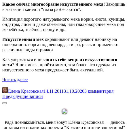
Какое сейчас многообразие искусственного меха!
Заходишь
в магазин тканей и “глаза разбегаются”.
Имитация дорогого натурального меха норки, енота, куницы,
ондатры, лисы и даже обезьяны, или гладковорсные меха под
жеребёнка, телёнка, нерпу и др..
Искусственный мех
окрашивают или делают набивку на
поверхность ворса под леопарда, тигра, рысь и применяют
различные виды стрижки.
Как удержаться и не
сшить себе вещь из искусственного
меха
? Я не смогла пройти мимо, тем более что одежда из
искусственного меха продолжает быть актуальной.
«Искусственный
Читать далее
мех.
Обработка
Елена Красовская
14.11.2011
31.10.2020
3 комментария
меха.
Навигация
Предыдущие записи
Как
по
Sidebar
шить
из
записям
меха»
Рада познакомиться, меня зовут Елена Красовская — делюсь
опытом на страницах проекта "Красиво шить не запретишь!"