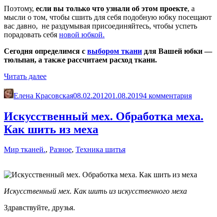
Поэтому,
если вы только что узнали об этом проекте
, а
мысли о том, чтобы сшить для себя подобную юбку посещают
вас давно, не раздумывая присоединяйтесь, чтобы успеть
порадовать себя
новой юбкой.
Сегодня определимся с
выбором ткани
для Вашей юбки —
тюльпан, а также рассчитаем расход ткани.
«Юбка-
Читать далее
тюльпан.
Выбор
Елена Красовская
08.02.2012
01.08.2019
4 комментария
ткани»
Искусственный мех. Обработка меха.
Как шить из меха
Мир тканей.
,
Разное
,
Техника шитья
Искусственный мех. Как шить из искусственного меха
Здравствуйте, друзья.