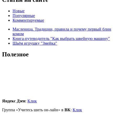
Новые
Популярные
Комментируемые
Масленица. Традиции, правила и почему первый блин
комом
Книга-путеводитель "Как выбрать швейную машину"
Шьём игрушку "Змейка"
Полезное
Яндекс Дзен
:
Клик
Группа «Учитесь шить он-лайн» в
ВК
:
Клик