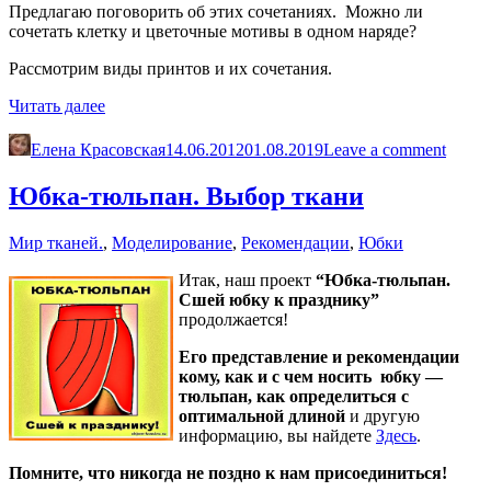
Предлагаю поговорить об этих сочетаниях. Можно ли
сочетать клетку и цветочные мотивы в одном наряде?
Рассмотрим виды принтов и их сочетания.
«Можно
Читать далее
ли
сочетать клетку
Елена Красовская
14.06.2012
01.08.2019
Leave a comment
и
цветочные
Юбка-тюльпан. Выбор ткани
мотивы в
одном
Мир тканей.
,
Моделирование
,
Рекомендации
,
Юбки
наряде?»
Итак, наш проект
“Юбка-тюльпан.
Сшей юбку к празднику”
продолжается!
Его представление и рекомендации
кому, как и с чем носить юбку —
тюльпан, как определиться с
оптимальной длиной
и другую
информацию, вы найдете
Здесь
.
Помните, что никогда не поздно к нам присоединиться!