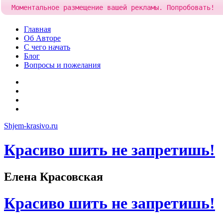
Моментальное размещение вашей рекламы. Попробовать!
Skip
Главная
to
Об Авторе
content
С чего начать
Блог
Вопросы и пожелания
YouTube
Pinterest
RSS
Я
ВКонтакте
Shjem-krasivo.ru
Красиво шить не запретишь!
Елена Красовская
Красиво шить не запретишь!