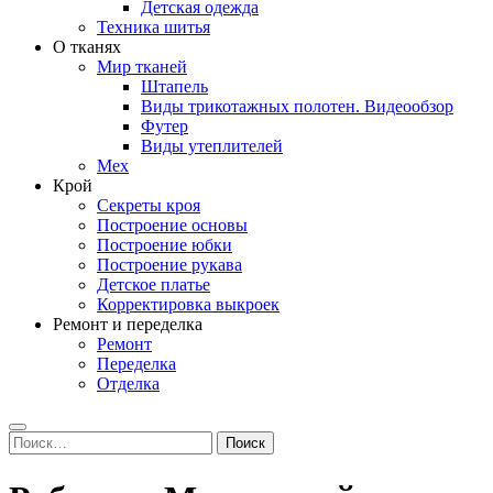
Детская одежда
Техника шитья
О тканях
Мир тканей
Штапель
Виды трикотажных полотен. Видеообзор
Футер
Виды утеплителей
Мех
Крой
Секреты кроя
Построение основы
Построение юбки
Построение рукава
Детское платье
Корректировка выкроек
Ремонт и переделка
Ремонт
Переделка
Отделка
Search
Найти: