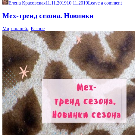
с
Елена Красовская
11.11.2019
10.11.2019
Leave a comment
трикотажем»
Мех-тренд сезона. Новинки
Мир тканей.
,
Разное