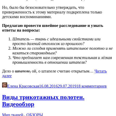
Но, было бы безосновательно утверждать, что
приверженность к этому материалу подкреплена только
детскими воспоминаниями.
Предлагаю провести швейное расследование и узнать
ответы на вопросы:
Штапель — ткань с идеальными свойствами или
просто далекий отголосок из прошлого?
Можно ли сегодня применять штапельное полотно и не
казаться старомодным?
Что предлагает нам современная текстильная и лёгкая
промышленность в отношении штапеля?
Дело о
шпателе,
ой, о штапеле считаю открытым…
Читать
«Штапель
далее
—
это
Елена Красовская
16.08.2016
29.07.2019
18 комментариев
ткань
с
Виды трикотажных полотен.
идеальными
Видеообзор
свойствами
или…?
Дело
Мир тканей.
,
ОБЗОРЫ