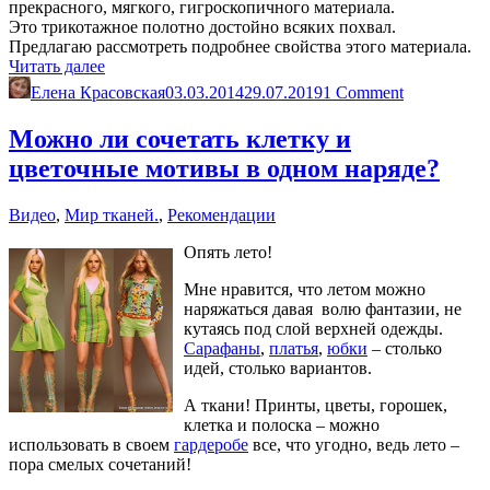
прекрасного, мягкого, гигроскопичного материала.
Это трикотажное полотно достойно всяких похвал.
Предлагаю рассмотреть подробнее свойства этого материала.
«Трикотаж
Читать далее
футер.
Елена Красовская
03.03.2014
29.07.2019
1 Comment
Можно
ли
Можно ли сочетать клетку и
сшить
цветочные мотивы в одном наряде?
из
него
платье?»
Видео
,
Мир тканей.
,
Рекомендации
Опять лето!
Мне нравится, что летом можно
наряжаться давая волю фантазии, не
кутаясь под слой верхней одежды.
Сарафаны
,
платья
,
юбки
– столько
идей, столько вариантов.
А ткани! Принты, цветы, горошек,
клетка и полоска – можно
использовать в своем
гардеробе
все, что угодно, ведь лето –
пора смелых сочетаний!