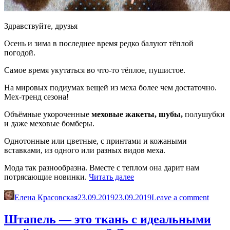
Здравствуйте, друзья
Осень и зима в последнее время редко балуют тёплой
погодой.
Самое время укутаться во что-то тёплое, пушистое.
На мировых подиумах вещей из меха более чем достаточно.
Мех-тренд сезона!
Объёмные укороченные
меховые жакеты, шубы,
полушубки
и даже меховые бомберы.
Однотонные или цветные, с принтами и кожаными
вставками, из одного или разных видов меха.
Мода так разнообразна. Вместе с теплом она дарит нам
«Мех-
потрясающие новинки.
Читать далее
тренд
сезона.
Елена Красовская
23.09.2019
23.09.2019
Leave a comment
Новинки»
Штапель — это ткань с идеальными