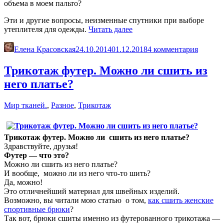
объема в моем пальто?
Эти и другие вопросы, неизменные спутники при выборе
«Какой
утеплителя для одежды.
Читать далее
утеплитель
выбрать.
Елена Красовская
24.10.2014
01.12.2018
4 комментария
Видеообзор»
Трикотаж футер. Можно ли сшить из
него платье?
Мир тканей.
,
Разное
,
Трикотаж
Трикотаж футер. Можно ли сшить из него платье?
Здравствуйте, друзья!
Футер — что это?
Можно ли сшить из него платье?
И вообще, можно ли из него что-то шить?
Да, можно!
Это отличнейший материал для швейных изделий.
Возможно, вы читали мою статью о том,
как сшить женские
спортивные брюки
?
Так вот, брюки сшиты именно из футерованного трикотажа —