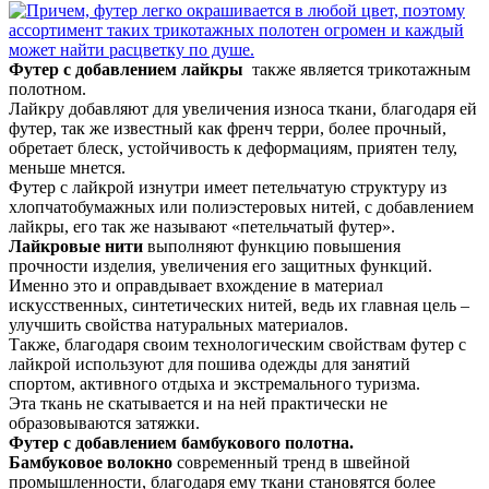
Футер с добавлением лайкры
также является трикотажным
полотном.
Лайкру добавляют для увеличения износа ткани, благодаря ей
футер, так же известный как френч терри, более прочный,
обретает блеск, устойчивость к деформациям, приятен телу,
меньше мнется.
Футер с лайкрой изнутри имеет петельчатую структуру из
хлопчатобумажных или полиэстеровых нитей, с добавлением
лайкры, его так же называют «петельчатый футер».
Лайкровые нити
выполняют функцию повышения
прочности изделия, увеличения его защитных функций.
Именно это и оправдывает вхождение в материал
искусственных, синтетических нитей, ведь их главная цель –
улучшить свойства натуральных материалов.
Также, благодаря своим технологическим свойствам футер с
лайкрой используют для пошива одежды для занятий
спортом, активного отдыха и экстремального туризма.
Эта ткань не скатывается и на ней практически не
образовываются затяжки.
Футер с добавлением бамбукового полотна.
Бамбуковое волокно
современный тренд в швейной
промышленности, благодаря ему ткани становятся более