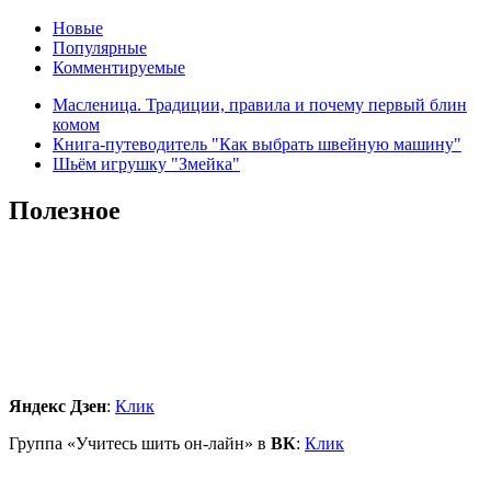
Новые
Популярные
Комментируемые
Масленица. Традиции, правила и почему первый блин
комом
Книга-путеводитель "Как выбрать швейную машину"
Шьём игрушку "Змейка"
Полезное
Яндекс Дзен
:
Клик
Группа «Учитесь шить он-лайн» в
ВК
:
Клик