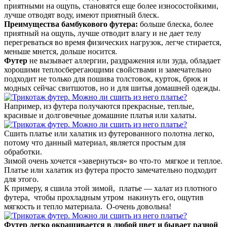
приятными на ощупь, становятся еще более износостойкими,
лучше отводят воду, имеют приятный блеск.
Преимущества бамбукового футера:
больше блеска, более
приятный на ощупь, лучше отводит влагу и не дает телу
перегреваться во время физических нагрузок, легче стирается,
меньше мнется, дольше носится.
Футер
не вызывает аллергии, раздражения или зуда, обладает
хорошими теплосберегающими свойствами и замечательно
подходит не только для пошива толстовок, курток, брюк и
модных сейчас свитшотов, но и для шитья домашней одежды.
Например, из футера получаются прекрасные, теплые,
красивые и долговечные домашние платья или халаты.
Сшить платье или халатик из футерованного полотна легко,
потому что данный материал, является простым для
обработки.
Зимой очень хочется «завернуться» во что-то мягкое и теплое.
Платье или халатик из футера просто замечательно подходит
для этого.
К примеру, я сшила этой зимой, платье — халат из плотного
футера, чтобы прохладным утром накинуть его, ощутив
мягкость и тепло материала. О-очень довольна!
Футер легко окрашивается в любой цвет и бывает разной