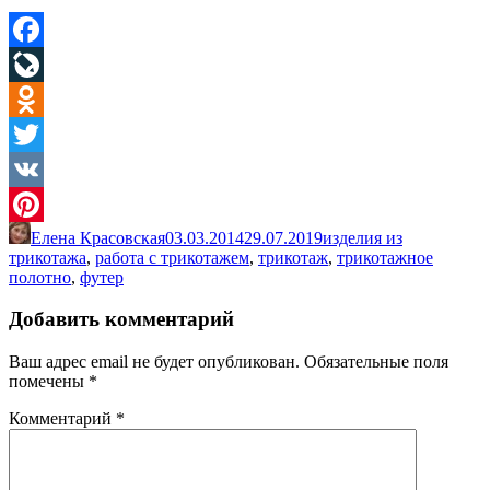
Facebook
LiveJournal
Odnoklassniki
Twitter
VK
Елена Красовская
03.03.2014
29.07.2019
изделия из
Pinterest
трикотажа
,
работа с трикотажем
,
трикотаж
,
трикотажное
полотно
,
футер
Добавить комментарий
Ваш адрес email не будет опубликован.
Обязательные поля
помечены
*
Комментарий
*