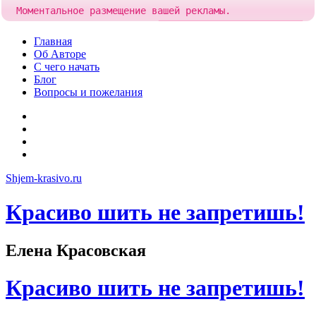
Моментальное размещение вашей рекламы.
Попробовать!
Добавить рекламу за
84 рубля
Skip
Главная
to
Об Авторе
content
С чего начать
Блог
Вопросы и пожелания
YouTube
Pinterest
RSS
Я
ВКонтакте
Shjem-krasivo.ru
Красиво шить не запретишь!
Елена Красовская
Красиво шить не запретишь!