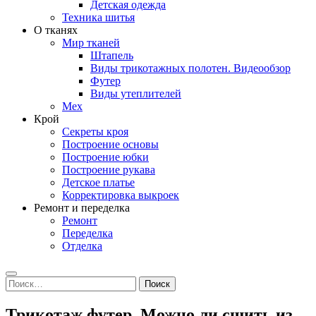
Детская одежда
Техника шитья
О тканях
Мир тканей
Штапель
Виды трикотажных полотен. Видеообзор
Футер
Виды утеплителей
Мех
Крой
Секреты кроя
Построение основы
Построение юбки
Построение рукава
Детское платье
Корректировка выкроек
Ремонт и переделка
Ремонт
Переделка
Отделка
Search
Найти:
Трикотаж футер. Можно ли сшить из