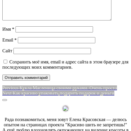
Имя
*
Email
*
Сайт
Сохранить моё имя, email и адрес сайта в этом браузере для
последующих моих комментариев.
Навигация
Previous
Previous
Кукла Масленица своими руками. Очень просто
Next
post:
Next
Как красиво упаковать,подарить подарок и деньги
по
post:
Sidebar
записям
Рада познакомиться, меня зовут Елена Красовская — делюсь
опытом на страницах проекта "Красиво шить не запретишь!"
А ещё люблю вдохновлять окружающих на видение красоты в