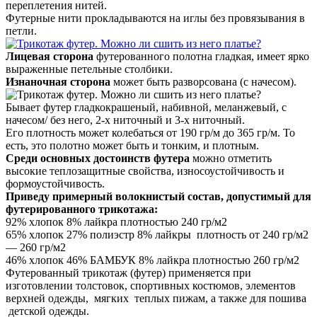
переплетения нитей.
Футерные нити прокладываются на иглы без провязывания в
петли.
Лицевая сторона
футерованного полотна гладкая, имеет ярко
выраженные петельные столбики.
Изнаночная сторона
может быть разворсована (с начесом).
Бывает футер гладкокрашеный, набивной, меланжевый, с
начесом/ без него, 2-х ниточный и 3-х ниточный.
Его плотность может колебаться от 190 гр/м до 365 гр/м. То
есть, это полотно может быть и тонким, и плотным.
Среди основных достоинств футера
можно отметить
высокие теплозащитные свойства, износоустойчивость и
формоустойчивость.
Приведу примерный волокнистый состав, допустимый для
футерированного трикотажа:
92% хлопок 8% лайкра плотностью 240 гр/м2
65% хлопок 27% полиэстр 8% лайкры плотность от 240 гр/м2
— 260 гр/м2
46% хлопок 46% БАМБУК 8% лайкра плотностью 260 гр/м2
Футерованный трикотаж (футер) применяется при
изготовлении толстовок, спортивных костюмов, элементов
верхней одежды, мягких теплых пижам, а также для пошива
детской одежды.