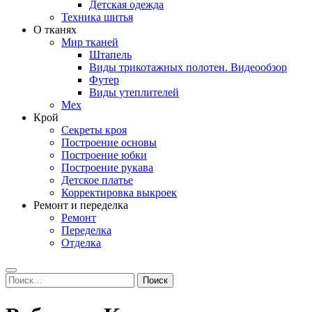
Детская одежда
Техника шитья
О тканях
Мир тканей
Штапель
Виды трикотажных полотен. Видеообзор
Футер
Виды утеплителей
Мех
Крой
Секреты кроя
Построение основы
Построение юбки
Построение рукава
Детское платье
Корректировка выкроек
Ремонт и переделка
Ремонт
Переделка
Отделка
Search
Найти: