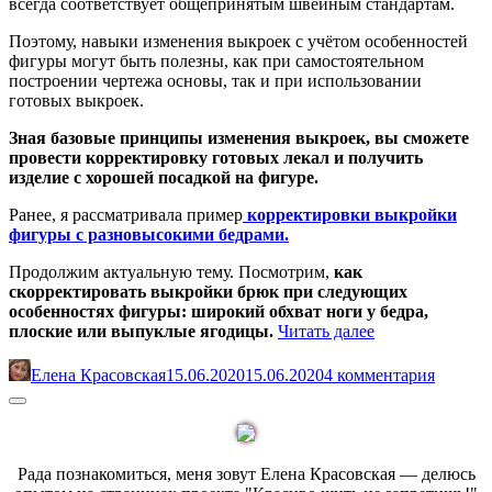
всегда соответствует общепринятым швейным стандартам.
Поэтому, навыки изменения выкроек с учётом особенностей
фигуры могут быть полезны, как при самостоятельном
построении чертежа основы, так и при использовании
готовых выкроек.
Зная базовые принципы изменения выкроек, вы сможете
провести корректировку готовых лекал и получить
изделие с хорошей посадкой на фигуре.
Ранее, я рассматривала пример
корректировки выкройки
фигуры с разновысокими бедрами.
Продолжим актуальную тему. Посмотрим,
как
скорректировать выкройки брюк при следующих
особенностях фигуры: широкий обхват ноги у бедра,
«Как
плоские или выпуклые ягодицы.
Читать далее
изменить
выкройку
Елена Красовская
15.06.2020
15.06.2020
4 комментария
брюк,
Sidebar
если
у
вас
широкий
Рада познакомиться, меня зовут Елена Красовская — делюсь
обхват