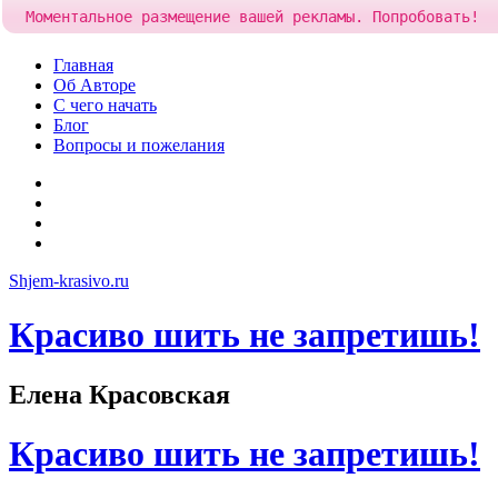
Моментальное размещение вашей рекламы. Попробовать!
Skip
Главная
to
Об Авторе
content
С чего начать
Блог
Вопросы и пожелания
YouTube
Pinterest
RSS
Я
ВКонтакте
Shjem-krasivo.ru
Красиво шить не запретишь!
Елена Красовская
Красиво шить не запретишь!