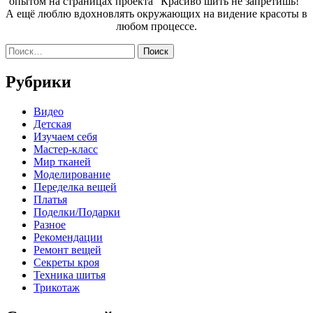
опытом на страницах проекта "Красиво шить не запретишь!"
бедра,
А ещё люблю вдохновлять окружающих на видение красоты в
плоские
любом процессе.
или
выпуклые
Найти:
ягодицы»
Рубрики
Видео
Детская
Изучаем себя
Мастер-класс
Мир тканей
Моделирование
Переделка вещей
Платья
Поделки/Подарки
Разное
Рекомендации
Ремонт вещей
Секреты кроя
Техника шитья
Трикотаж