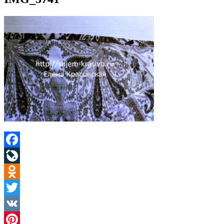
Facebook
LiveJournal
Odnoklassniki
Twitter
VK