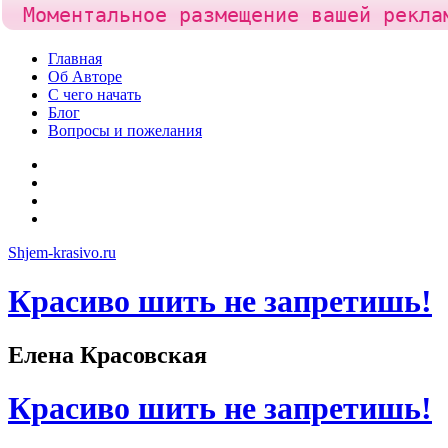
Моментальное размещение вашей рекла
Skip
Главная
to
Об Авторе
content
С чего начать
Блог
Вопросы и пожелания
YouTube
Pinterest
RSS
Я
ВКонтакте
Shjem-krasivo.ru
Красиво шить не запретишь!
Елена Красовская
Красиво шить не запретишь!