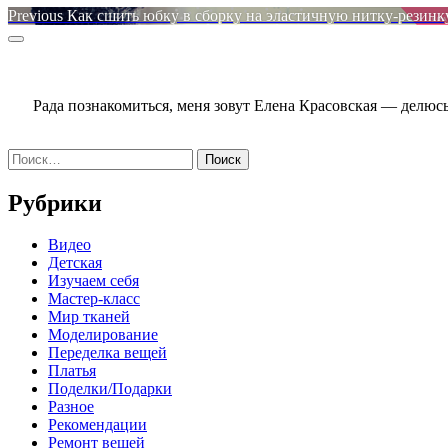
Навигация
Previous
Previous
Как сшить юбку в сборку на эластичную нитку-резинк
post:
по
Sidebar
записям
Рада познакомиться, меня зовут Елена Красовская — делю
Найти:
Рубрики
Видео
Детская
Изучаем себя
Мастер-класс
Мир тканей
Моделирование
Переделка вещей
Платья
Поделки/Подарки
Разное
Рекомендации
Ремонт вещей