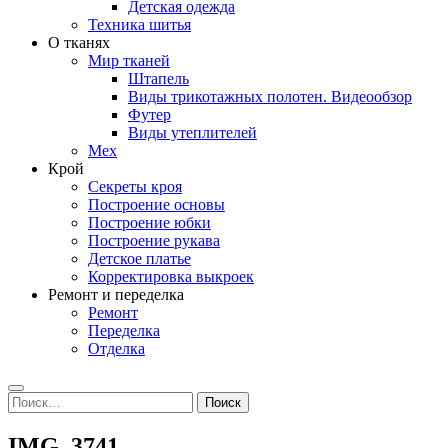
Детская одежда
Техника шитья
О тканях
Мир тканей
Штапель
Виды трикотажных полотен. Видеообзор
Футер
Виды утеплителей
Мех
Крой
Секреты кроя
Построение основы
Построение юбки
Построение рукава
Детское платье
Корректировка выкроек
Ремонт и переделка
Ремонт
Переделка
Отделка
Search
Найти:
IMG_3741