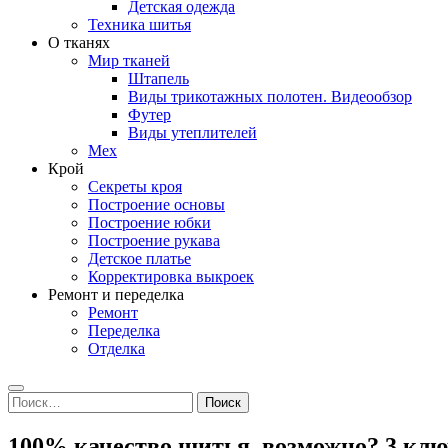
Детская одежда
Техника шитья
О тканях
Мир тканей
Штапель
Виды трикотажных полотен. Видеообзор
Футер
Виды утеплителей
Мех
Крой
Секреты кроя
Построение основы
Построение юбки
Построение рукава
Детское платье
Корректировка выкроек
Ремонт и переделка
Ремонт
Переделка
Отделка
Search
Найти:
100% качество шитья, возможно? 3 кл