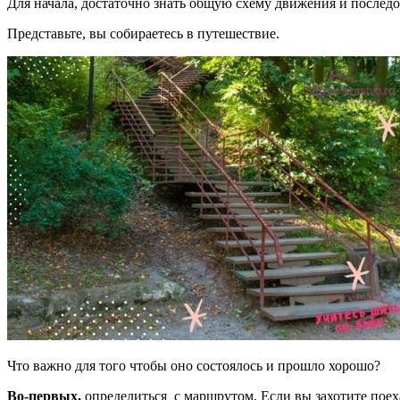
Для начала, достаточно знать общую схему движения и последо
Представьте, вы собираетесь в путешествие.
Что важно для того чтобы оно состоялось и прошло хорошо?
Во-первых,
определиться с маршрутом. Если вы захотите поехать