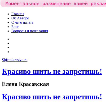
Моментальное размещение вашей рекла
Skip
Главная
to
Об Авторе
content
С чего начать
Блог
Вопросы и пожелания
YouTube
Pinterest
RSS
Я
ВКонтакте
Shjem-krasivo.ru
Красиво шить не запретишь!
Елена Красовская
Красиво шить не запретишь!