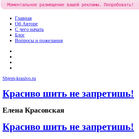
Моментальное размещение вашей рекламы. Попробовать!
Добавить рекламу за
84 рубля
Skip
Главная
to
Об Авторе
content
С чего начать
Блог
Вопросы и пожелания
YouTube
Pinterest
RSS
Я
ВКонтакте
Shjem-krasivo.ru
Красиво шить не запретишь!
Елена Красовская
Красиво шить не запретишь!