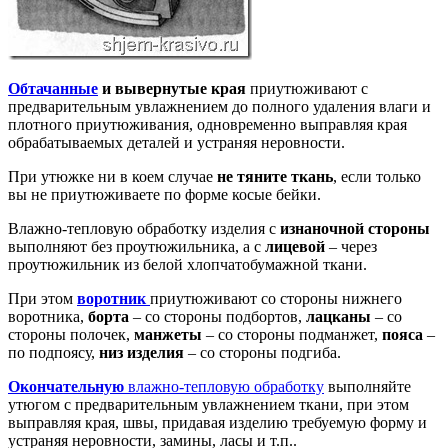
Обтачанные
и вывернутые края
приутюживают с
предварительным увлажнением до полного удаления влаги и
плотного приутюживания, одновременно выправляя края
обрабатываемых деталей и устраняя неровности.
При утюжке ни в коем случае
не тяните ткань
, если только
вы не приутюживаете по форме косые бейки.
Влажно-тепловую обработку изделия с
изнаночной стороны
выполняют без проутюжильника, а с
лицевой
– через
проутюжильник из белой хлопчатобумажной ткани.
При этом
воротник
приутюживают со стороны нижнего
воротника,
борта
– со стороны подбортов,
лацканы
– со
стороны полочек,
манжеты
– со стороны подманжет,
пояса
–
по подпоясу,
низ изделия
– со стороны подгиба.
Окончательную
влажно-тепловую обработку
выполняйте
утюгом с предварительным увлажнением ткани, при этом
выправляя края, швы, придавая изделию требуемую форму и
устраняя неровности, замины, ласы и т.п..