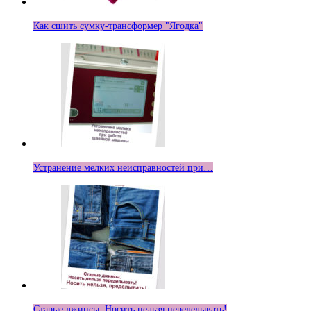
Как сшить сумку-трансформер "Ягодка"
Устранение мелких неисправностей при…
Старые джинсы. Носить нельзя переделывать!