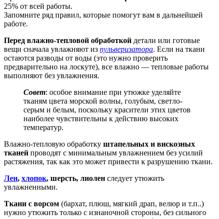
25% от всей работы.
Запомните ряд правил, которые помогут вам в дальнейшей
работе.
Перед влажно-тепловой обработкой
детали или готовые
вещи сначала увлажняют из
пульверизатора
. Если на ткани
остаются разводы от воды (это нужно проверить
предварительно на лоскуте), все влажно — тепловые работы
выполняют без увлажнения.
Совет
: особое внимание при утюжке уделяйте
тканям цвета морской волны, голубым, светло-
серым и белым, поскольку красители этих цветов
наиболее чувствительны к действию высоких
температур.
Влажно-тепловую обработку
штапельных и вискозных
тканей
проводят с минимальным увлажнением без усилий
растяжения, так как это может привести к разрушению ткани.
Лен
,
хлопок
, шерсть, лиолен
следует утюжить
увлажненными.
Ткани с ворсом
(бархат, плюш, мягкий драп, велюр и т.п..)
нужно утюжить только с изнаночной стороны, без сильного