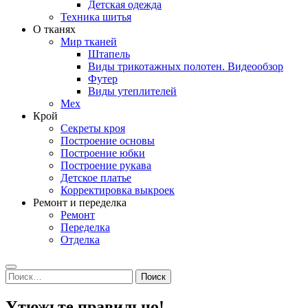
Детская одежда
Техника шитья
О тканях
Мир тканей
Штапель
Виды трикотажных полотен. Видеообзор
Футер
Виды утеплителей
Мех
Крой
Секреты кроя
Построение основы
Построение юбки
Построение рукава
Детское платье
Корректировка выкроек
Ремонт и переделка
Ремонт
Переделка
Отделка
Search
Найти:
Утюжьте правильно!