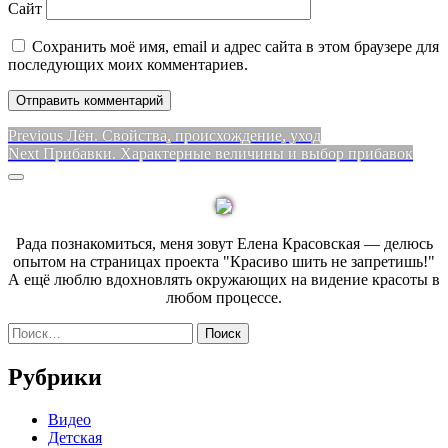
Сайт
Сохранить моё имя, email и адрес сайта в этом браузере для
последующих моих комментариев.
Навигация
Previous
Previous
Лён. Свойства, происхождение, уход
Next
post:
Next
Прибавки. Характерные величины и выбор прибавок
по
post:
Sidebar
записям
Рада познакомиться, меня зовут Елена Красовская — делюсь
опытом на страницах проекта "Красиво шить не запретишь!"
А ещё люблю вдохновлять окружающих на видение красоты в
любом процессе.
Найти:
Рубрики
Видео
Детская