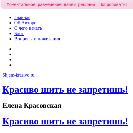
Моментальное размещение вашей рекламы. Попробовать!
Skip
Главная
to
Об Авторе
content
С чего начать
Блог
Вопросы и пожелания
YouTube
Pinterest
RSS
Я
ВКонтакте
Shjem-krasivo.ru
Красиво шить не запретишь!
Елена Красовская
Красиво шить не запретишь!