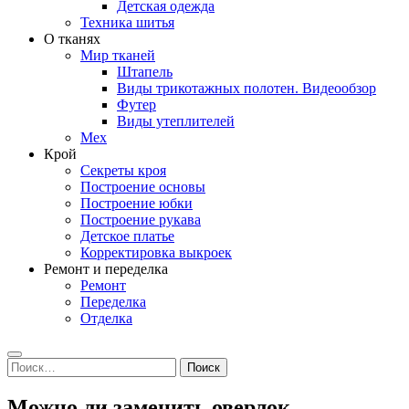
Детская одежда
Техника шитья
О тканях
Мир тканей
Штапель
Виды трикотажных полотен. Видеообзор
Футер
Виды утеплителей
Мех
Крой
Секреты кроя
Построение основы
Построение юбки
Построение рукава
Детское платье
Корректировка выкроек
Ремонт и переделка
Ремонт
Переделка
Отделка
Search
Найти:
Можно ли заменить оверлок