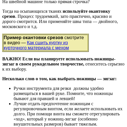
На швейной машине только прямая строчка?
Тогда на осыпающихся тканях
используйте окантовку
срезов
. Процесс трудоемкий, зато практично, красиво и
дорого смотрится. Или применяйте швы типа — двойного,
московского и т.д.
Пример окантовки срезов
смотрите
в видео —
Как сшить куртку из
курточного материала с мехом
ВАЖНО! Если вы планируете использовать ножницы-
зигзаг в своем рукодельном творчестве,
отнеситесь серьезно
к их выбору.
Несколько слов о том, как выбрать ножницы — зигзаг:
Ручки инструмента для резки должны удобно
размещаться в вашей руке. Помните, что ножницы
бывают для правшей и левшей!
Лучше отдать предпочтение ножницам с
регулировочным винтом, если желаете использовать их
долго. При помощи винта вы сможете отрегулировать
«ход», который у ножниц-зигзаг (особенно
внушительных размеров) бывает тяжелым.