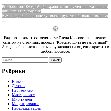
Навигация
Previous
Previous
Топ 10+ идей. Где хранить инструменты и материалы
post:
для шитья и рукоделия
по
Next
Next
Подарки к празднику своими руками. Готовимся вместе?
записям
post:
Sidebar
Рада познакомиться, меня зовут Елена Красовская — делюсь
опытом на страницах проекта "Красиво шить не запретишь!"
А ещё люблю вдохновлять окружающих на видение красоты в
любом процессе.
Найти:
Рубрики
Видео
Детская
Изучаем себя
Мастер-класс
Мир тканей
Моделирование
Переделка вещей