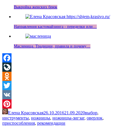
Выкройка женских брюк
Направления кастомайзинга - переделки или…
Масленица. Традиции, правила и почему…
Facebook
LiveJournal
Odnoklassniki
Twitter
VK
Елена Красовская
26.10.2016
21.09.2020
выбор
,
Pinterest
инструменты
,
ножницы
,
ножницы-зигзаг
,
оверлок
,
приспособления
,
рекомендации