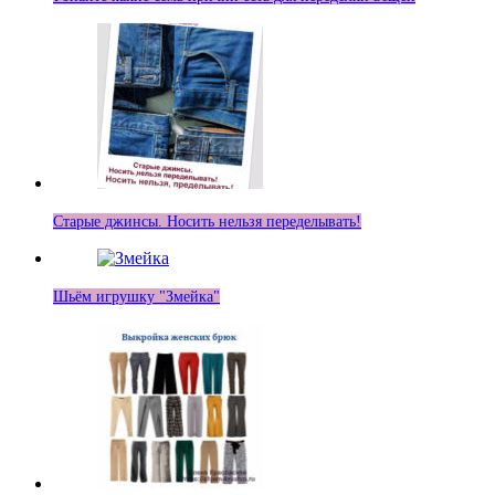
Старые джинсы. Носить нельзя переделывать!
Шьём игрушку "Змейка"