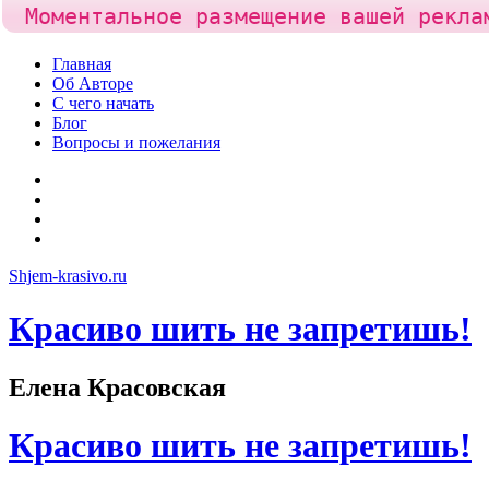
Моментальное размещение вашей рекла
Skip
Главная
to
Об Авторе
content
С чего начать
Блог
Вопросы и пожелания
YouTube
Pinterest
RSS
Я
ВКонтакте
Shjem-krasivo.ru
Красиво шить не запретишь!
Елена Красовская
Красиво шить не запретишь!