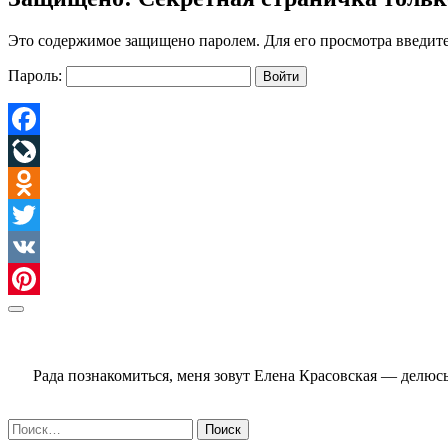
Это содержимое защищено паролем. Для его просмотра введите
Пароль:
Facebook
LiveJournal
Odnoklassniki
Twitter
VK
Pinterest
Sidebar
Рада познакомиться, меня зовут Елена Красовская — делю
Найти: