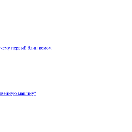
очему первый блин комом
 швейную машину"