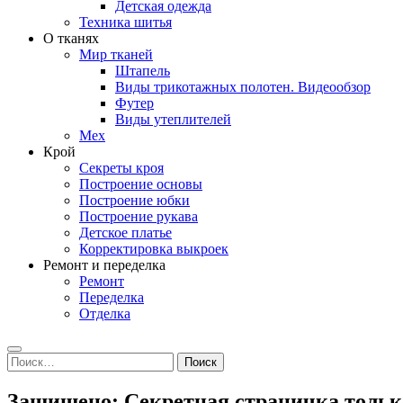
Детская одежда
Техника шитья
О тканях
Мир тканей
Штапель
Виды трикотажных полотен. Видеообзор
Футер
Виды утеплителей
Мех
Крой
Секреты кроя
Построение основы
Построение юбки
Построение рукава
Детское платье
Корректировка выкроек
Ремонт и переделка
Ремонт
Переделка
Отделка
Search
Найти:
Защищено: Секретная страничка только