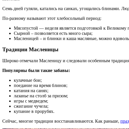
Семь дней гуляли, катались на санках, угощались блинами. Л
По-разному называют этот хлебосольный период:
Мясопустой — неделя является подготовкой к Великому по
Сырной – позволяется есть много сыра;
Масленицей – и блинки и каша масляные, можно вдоволь
Традиции Масленицы
Широко отмечали Масленицу и следовали особенным традици
Популярны были такие забавы:
кулачные бои;
поедание на время блинов;
катания на санях;
лазанье на столб за призом;
игры с медведем;
сжигание чучела;
купание в прорубях.
Сейчас, многие традиции восстанавливаются. Как раньше,
пра