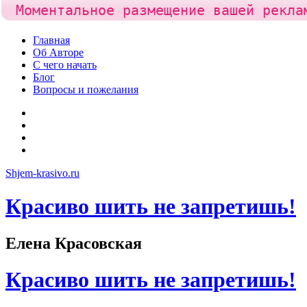
Моментальное размещение вашей рекла
Skip
Главная
to
Об Авторе
content
С чего начать
Блог
Вопросы и пожелания
YouTube
Pinterest
RSS
Я
ВКонтакте
Shjem-krasivo.ru
Красиво шить не запретишь!
Елена Красовская
Красиво шить не запретишь!