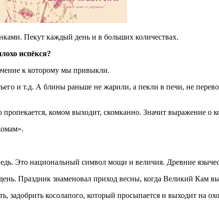
ками. Пекут каждый день и в больших количествах.
плохо испёкся?
ачение к которому мы привыкли.
ьего и т.д. А блины раньше не жарили, а пекли в печи, не пере
о пропекается, комом выходит, скомканно. Значит выражение о к
Комам».
ведь. Это национальный символ мощи и величия. Древние языче
ень. Праздник знаменовал приход весны, когда Великий Кам вы
ь, задобрить косолапого, который просыпается и выходит на охо