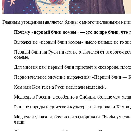
Главным угощением являются блины с многочисленными начин
Почему «первый блин комом» — это не про блин, что 
Выражение «первый блин комом» имело раньше не то зн
Первый блин на Руси ничем не отличался от второго-трет
объёме.
Для многих как: первый блин пристаёт к сковороде, плох
Первоначальное значение выражения: «Первый блин — 
Ком или Кам так на Руси называли медведей.
Медведь в России, а особенно в Сибири, больше чем мед
Раньше народы ведической культуры праздновали Камов д
Медведей уважали, боялись и задабривали. Чтобы умаслит
чащи.