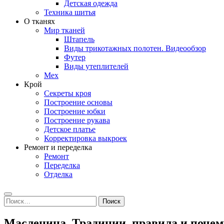
Детская одежда
Техника шитья
О тканях
Мир тканей
Штапель
Виды трикотажных полотен. Видеообзор
Футер
Виды утеплителей
Мех
Крой
Секреты кроя
Построение основы
Построение юбки
Построение рукава
Детское платье
Корректировка выкроек
Ремонт и переделка
Ремонт
Переделка
Отделка
Search
Найти:
Масленица. Традиции, правила и поче