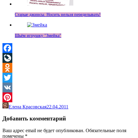
Старые джинсы. Носить нельзя переделывать!
Шьём игрушку "Змейка"
Facebook
LiveJournal
Odnoklassniki
Twitter
VK
Елена Красовская
22.04.2011
Pinterest
Добавить комментарий
Ваш адрес email не будет опубликован.
Обязательные поля
помечены
*