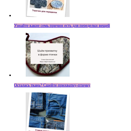
Узнайте какие семь причин есть для переделки вещей
Осталась ткань? Сшейте прихватку-птичку