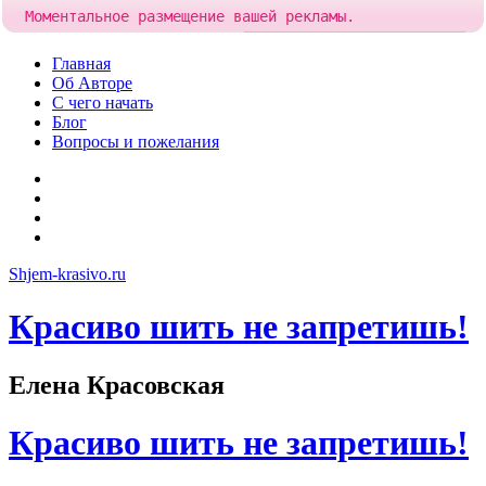
Моментальное размещение вашей рекламы.
Попробовать!
Добавить рекламу за
84 рубля
Skip
Главная
to
Об Авторе
content
С чего начать
Блог
Вопросы и пожелания
YouTube
Pinterest
RSS
Я
ВКонтакте
Shjem-krasivo.ru
Красиво шить не запретишь!
Елена Красовская
Красиво шить не запретишь!