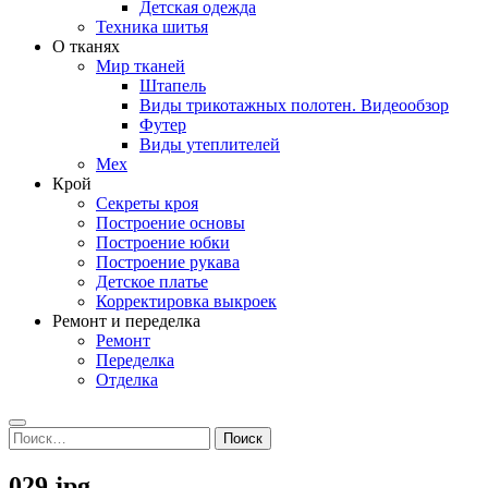
Детская одежда
Техника шитья
О тканях
Мир тканей
Штапель
Виды трикотажных полотен. Видеообзор
Футер
Виды утеплителей
Мех
Крой
Секреты кроя
Построение основы
Построение юбки
Построение рукава
Детское платье
Корректировка выкроек
Ремонт и переделка
Ремонт
Переделка
Отделка
Search
Найти:
029.jpg