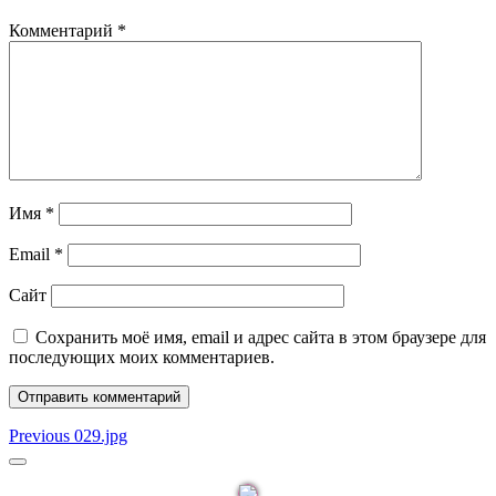
Комментарий
*
Имя
*
Email
*
Сайт
Сохранить моё имя, email и адрес сайта в этом браузере для
последующих моих комментариев.
Навигация
Previous
Previous
029.jpg
post:
по
Sidebar