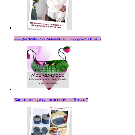
Направления кастомайзинга - переделки или…
Как сшить сумку-трансформер "Ягодка"