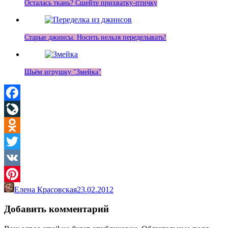
Осталась ткань? Сшейте прихватку-птичку
Старые джинсы. Носить нельзя переделывать!
Шьём игрушку "Змейка"
Facebook
LiveJournal
Odnoklassniki
Twitter
VK
Елена Красовская
23.02.2012
Pinterest
Добавить комментарий