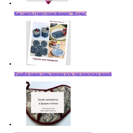
Как сшить сумку-трансформер "Ягодка"
Узнайте какие семь причин есть для переделки вещей