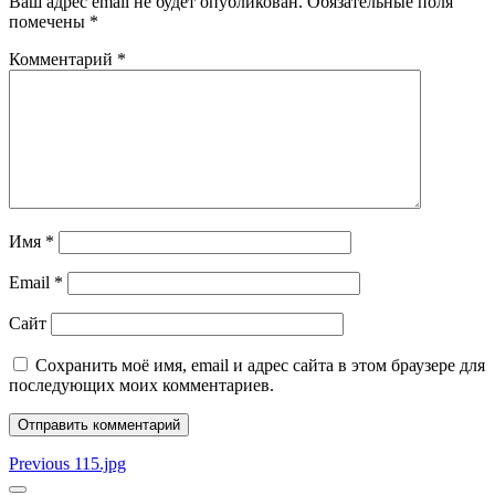
Ваш адрес email не будет опубликован.
Обязательные поля
помечены
*
Комментарий
*
Имя
*
Email
*
Сайт
Сохранить моё имя, email и адрес сайта в этом браузере для
последующих моих комментариев.
Навигация
Previous
Previous
115.jpg
post: