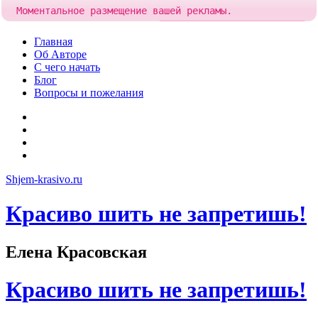
Моментальное размещение вашей рекламы.
Попробовать!
Добавить рекламу за
84 рубля
Skip
Главная
to
Об Авторе
content
С чего начать
Блог
Вопросы и пожелания
YouTube
Pinterest
RSS
Я
ВКонтакте
Shjem-krasivo.ru
Красиво шить не запретишь!
Елена Красовская
Красиво шить не запретишь!