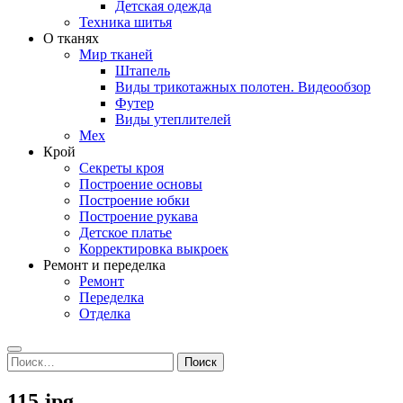
Детская одежда
Техника шитья
О тканях
Мир тканей
Штапель
Виды трикотажных полотен. Видеообзор
Футер
Виды утеплителей
Мех
Крой
Секреты кроя
Построение основы
Построение юбки
Построение рукава
Детское платье
Корректировка выкроек
Ремонт и переделка
Ремонт
Переделка
Отделка
Search
Найти:
115.jpg