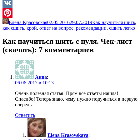
Twitter
VK
Елена Красовская
02.05.2016
29.07.2019
Как научиться шить
,
Pinterest
как сшить
,
крой
,
ответ на вопрос
,
рекомендации
,
сшить легко
Как научиться шить с нуля. Чек-лист
(скачать)
: 7 комментариев
Анна
:
06.06.2017 в 10:13
Очень полезная статья! Прям все ответы нашла!
Спасибо! Теперь знаю, чему нужно подучиться в первую
очередь.
Ответить
Elena Krasovskaya
: