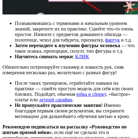
Познакомившись с терминами и начальным уровнем
знаний, закрепите их на практике. Сшейте что-то очень
простое. Начните с предметов домашнего обихода —
полотенце, чехол для табурета, прихватку,
фартук
и т.д.
Затем переходите к изучению фигуры человека
— что
такое осанка, пропорции, силуэт, тип фигуры и т.д
Научитесь снимать мерки
:
КЛИК
Обязательно потренируйте глазомер и ловкость рук, сняв
измерения несколько раз, желательно с разных фигур!
После таких тренировок, отработайте навыки на
практике — сшейте простую модель для себя или своих
близких. Подойдет, обычная
юбка в сборку
, «быстрое»
платье или
летний сарафан
.
Не пропускайте практические занятия!
Именно
благодаря первым своим результатам, вы сохраните
мотивацию для дальнейшего обучения шитью и крою.
Рекомендую подписаться на рассылку «Руководство по
шитью прямой юбки»
, если ещё не сделали это и
попробовать применить все знания на практике, сшив свою