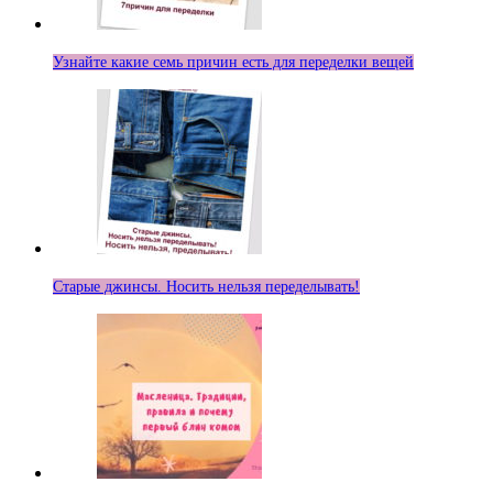
Узнайте какие семь причин есть для переделки вещей
Старые джинсы. Носить нельзя переделывать!