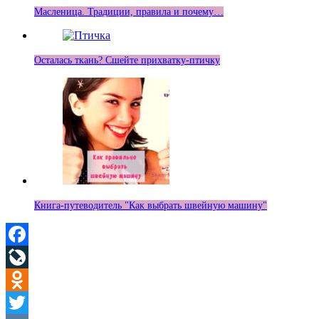
Масленица. Традиции, правила и почему…
Осталась ткань? Сшейте прихватку-птичку
Книга-путеводитель "Как выбрать швейную машину"
Facebook
LiveJournal
Odnoklassniki