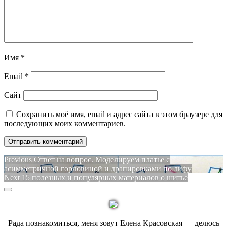
Имя
*
Email
*
Сайт
Сохранить моё имя, email и адрес сайта в этом браузере для
последующих моих комментариев.
Навигация
Previous
Previous
Ответ на вопрос. Моделируем платье с
post:
асимметричной горловиной и драпировками по лифу
по
Next
Next
15 полезных и популярных материалов о шитье
записям
post:
Sidebar
Рада познакомиться, меня зовут Елена Красовская — делюсь