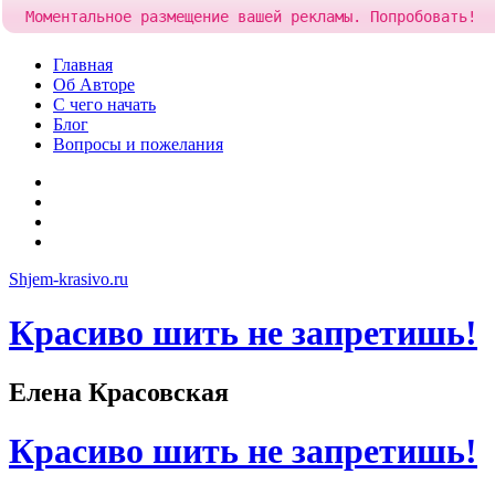
Моментальное размещение вашей рекламы. Попробовать!
Skip
Главная
to
Об Авторе
content
С чего начать
Блог
Вопросы и пожелания
YouTube
Pinterest
RSS
Я
ВКонтакте
Shjem-krasivo.ru
Красиво шить не запретишь!
Елена Красовская
Красиво шить не запретишь!