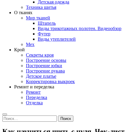
Детская одежда
Техника шитья
О тканях
Мир тканей
Штапель
Виды трикотажных полотен. Видеообзор
Футер
Виды утеплителей
Мех
Крой
Секреты кроя
Построение основы
Построение юбки
Построение рукава
Детское платье
Корректировка выкроек
Ремонт и переделка
Ремонт
Переделка
Отделка
Search
Найти:
Как научиться шить с нуля. Чек-лист