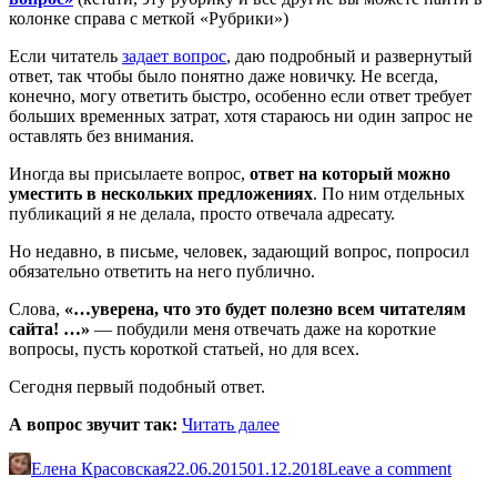
колонке справа с меткой «Рубрики»)
Если читатель
задает вопрос
, даю подробный и развернутый
ответ, так чтобы было понятно даже новичку. Не всегда,
конечно, могу ответить быстро, особенно если ответ требует
больших временных затрат, хотя стараюсь ни один запрос не
оставлять без внимания.
Иногда вы присылаете вопрос,
ответ на который можно
уместить в нескольких предложениях
. По ним отдельных
публикаций я не делала, просто отвечала адресату.
Но недавно, в письме, человек, задающий вопрос, попросил
обязательно ответить на него публично.
Слова,
«…уверена, что это будет полезно всем читателям
сайта! …»
— побудили меня отвечать даже на короткие
вопросы, пусть короткой статьей, но для всех.
Сегодня первый подобный ответ.
«Как
А вопрос звучит так:
Читать далее
рассчитать
длину
Елена Красовская
22.06.2015
01.12.2018
Leave a comment
брюк