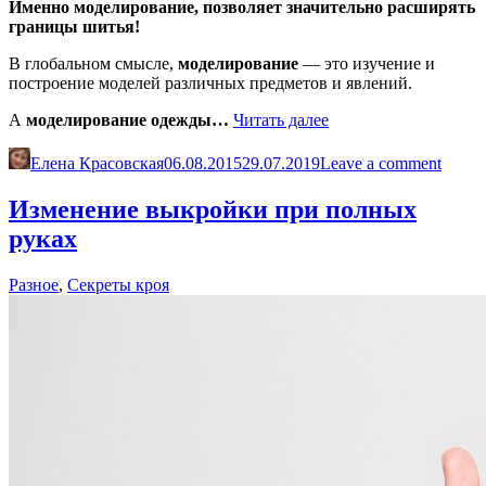
Именно моделирование, позволяет значительно расширять
границы шитья!
В глобальном смысле,
моделирование
— это изучение и
построение моделей различных предметов и явлений.
«Что
А
моделирование одежды…
Читать далее
такое
моделирование
Елена Красовская
06.08.2015
29.07.2019
Leave a comment
и
как
Изменение выкройки при полных
его
руках
можно
применить
в
Разное
,
Секреты кроя
шитье»