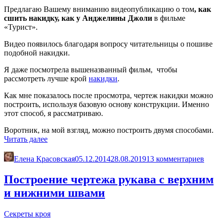
Предлагаю Вашему вниманию видеопубликацию о том
, как
сшить накидку, как у Анджелины Джоли
в фильме
«Турист».
Видео появилось благодаря вопросу читательницы о пошиве
подобной накидки.
Я даже посмотрела вышеназванный фильм, чтобы
рассмотреть лучше крой
накидки
.
Как мне показалось после просмотра, чертеж накидки можно
построить, используя базовую основу конструкции. Именно
этот способ, я рассматриваю.
Воротник, на мой взгляд, можно построить двумя способами.
«Накидка,
Читать далее
как
у
Елена Красовская
05.12.2014
28.08.2019
13 комментариев
Анджелины
Джоли»
Построение чертежа рукава с верхним
и нижними швами
Секреты кроя