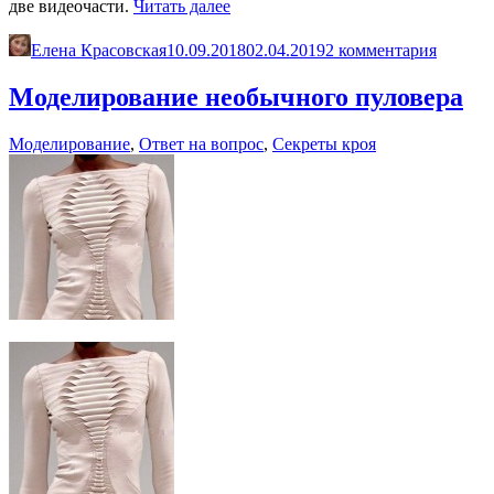
«Французская
две видеочасти.
Читать далее
косынка-
трансформер.
Елена Красовская
10.09.2018
02.04.2019
2 комментария
Выкройка»
Моделирование необычного пуловера
Моделирование
,
Ответ на вопрос
,
Секреты кроя