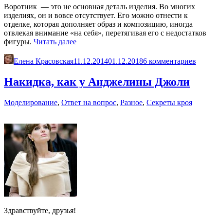
Воротник — это не основная деталь изделия. Во многих
изделиях, он и вовсе отсутствует. Его можно отнести к
отделке, которая дополняет образ и композицию, иногда
отвлекая внимание «на себя», перетягивая его с недостатков
«Воротник-
фигуры.
Читать далее
стойка
цельновыкроенный
Елена Красовская
11.12.2014
01.12.2018
6 комментариев
с
лифом.
Накидка, как у Анджелины Джоли
Построение»
Моделирование
,
Ответ на вопрос
,
Разное
,
Секреты кроя
Здравствуйте, друзья!