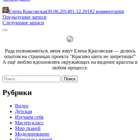
корректировки
выкройки
Елена Красовская
30.06.2014
01.12.2018
2 комментария
юбки
Навигация
Предыдущие записи
и
Следующие записи
по
платья
Sidebar
при
записям
разновысоких
бедрах»
Рада познакомиться, меня зовут Елена Красовская — делюсь
опытом на страницах проекта "Красиво шить не запретишь!"
А ещё люблю вдохновлять окружающих на видение красоты в
любом процессе.
Найти:
Рубрики
Видео
Детская
Изучаем себя
Мастер-класс
Мир тканей
Моделирование
Переделка вещей