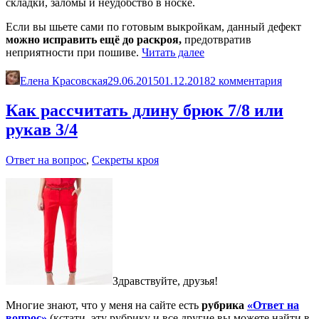
складки, заломы и неудобство в носке.
Если вы шьете сами по готовым выкройкам, данный дефект
можно исправить ещё до раскроя,
предотвратив
«Изменение
неприятности при пошиве.
Читать далее
выкройки
при
Елена Красовская
29.06.2015
01.12.2018
2 комментария
полных
руках»
Как рассчитать длину брюк 7/8 или
рукав 3/4
Ответ на вопрос
,
Секреты кроя
Здравствуйте, друзья!
Многие знают, что у меня на сайте есть
рубрика
«Ответ на
вопрос»
(кстати, эту рубрику и все другие вы можете найти в