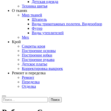
Детская одежда
Техника шитья
О тканях
Мир тканей
Штапель
Виды трикотажных полотен. Видеообзор
Футер
Виды утеплителей
Мех
Крой
Секреты кроя
Построение основы
Построение юбки
Построение рукава
Детское платье
Корректировка выкроек
Ремонт и переделка
Ремонт
Переделка
Отделка
Search
Найти: