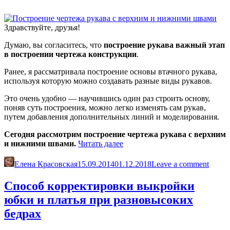
Здравствуйте, друзья!
Думаю, вы согласитесь, что
построение рукава важный этап
в построении чертежа конструкции
.
Ранее, я рассматривала построение основы втачного рукава,
используя которую можно создавать разные виды рукавов.
Это очень удобно — научившись один раз строить основу,
поняв суть построения, можно легко изменять сам рукав,
путем добавления дополнительных линий и моделирования.
Сегодня рассмотрим построение чертежа рукава с верхним
«Построение
и нижними швами.
Читать далее
чертежа
рукава
Елена Красовская
15.09.2014
01.12.2018
Leave a comment
с
верхним
Способ корректировки выкройки
и
юбки и платья при разновысоких
нижними
швами»
бедрах