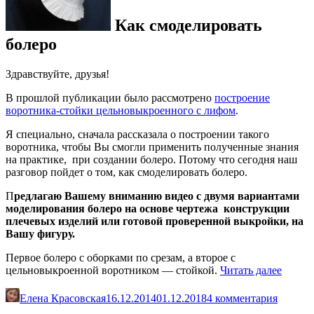
Как смоделировать
болеро
Здравствуйте, друзья!
В прошлой публикации было рассмотрено
построение
воротника-стойки цельновыкроенного с лифом
.
Я специально, сначала рассказала о построении такого
воротника, чтобы Вы смогли применить полученные знания
на практике, при создании болеро. Потому что сегодня наш
разговор пойдет о том, как смоделировать болеро.
П
редлагаю Вашему вниманию видео с двумя вариантами
моделирования болеро на основе чертежа конструкции
плечевых изделий или готовой проверенной выкройки, на
Вашу фигуру.
Первое болеро с оборками по срезам, а второе с
«Как
цельновыкроенной воротником — стойкой.
Читать далее
смоде
болер
Елена Красовская
16.12.2014
01.12.2018
4 комментария