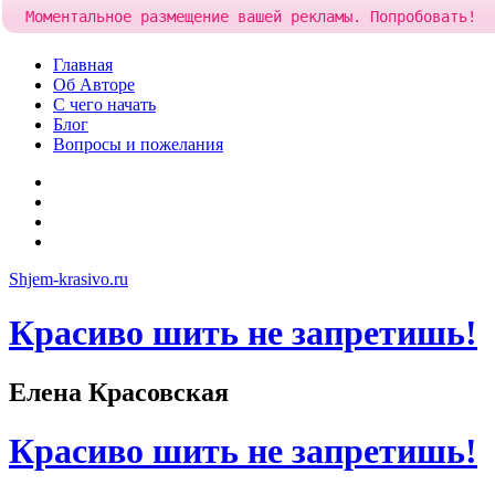
Моментальное размещение вашей рекламы. Попробовать!
Skip
Главная
to
Об Авторе
content
С чего начать
Блог
Вопросы и пожелания
YouTube
Pinterest
RSS
Я
ВКонтакте
Shjem-krasivo.ru
Красиво шить не запретишь!
Елена Красовская
Красиво шить не запретишь!