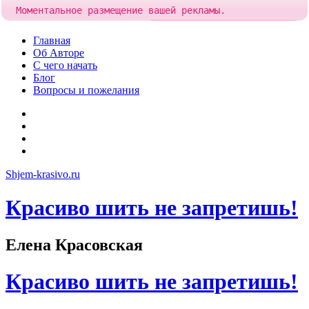
Моментальное размещение вашей рекламы.
Попробовать!
Добавить рекламу за
85 рублей
Skip
Главная
to
Об Авторе
content
С чего начать
Блог
Вопросы и пожелания
YouTube
Pinterest
RSS
Я
ВКонтакте
Shjem-krasivo.ru
Красиво шить не запретишь!
Елена Красовская
Красиво шить не запретишь!