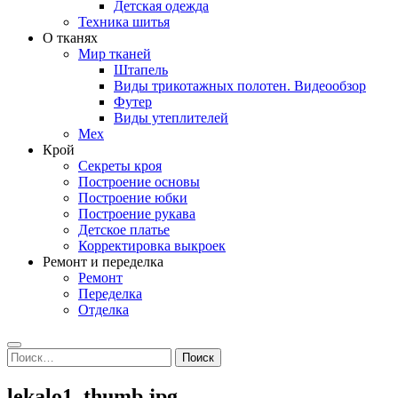
Детская одежда
Техника шитья
О тканях
Мир тканей
Штапель
Виды трикотажных полотен. Видеообзор
Футер
Виды утеплителей
Мех
Крой
Секреты кроя
Построение основы
Построение юбки
Построение рукава
Детское платье
Корректировка выкроек
Ремонт и переделка
Ремонт
Переделка
Отделка
Search
Найти:
lekalo1_thumb.jpg