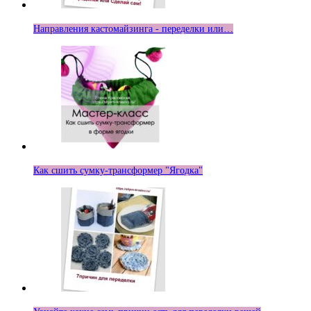
Направления кастомайзинга - переделки или…
Как сшить сумку-трансформер "Ягодка"