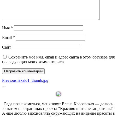
Имя
*
Email
*
Сайт
Сохранить моё имя, email и адрес сайта в этом браузере для
последующих моих комментариев.
Навигация
Previous
Previous
lekalo1_thumb.jpg
post:
по
Sidebar
записям
Рада познакомиться, меня зовут Елена Красовская — делюсь
опытом на страницах проекта "Красиво шить не запретишь!"
А ещё люблю вдохновлять окружающих на видение красоты в