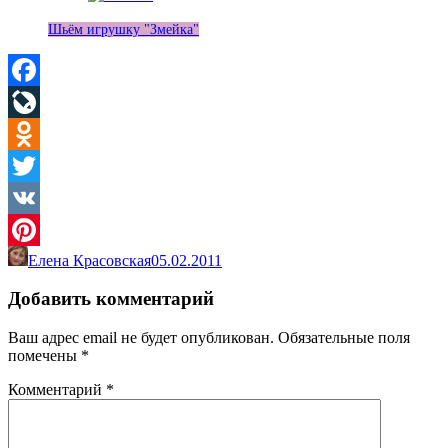
Шьём игрушку "Змейка"
Facebook
LiveJournal
Odnoklassniki
Twitter
VK
Елена Красовская
05.02.2011
Pinterest
Добавить комментарий
Ваш адрес email не будет опубликован.
Обязательные поля
помечены
*
Комментарий
*