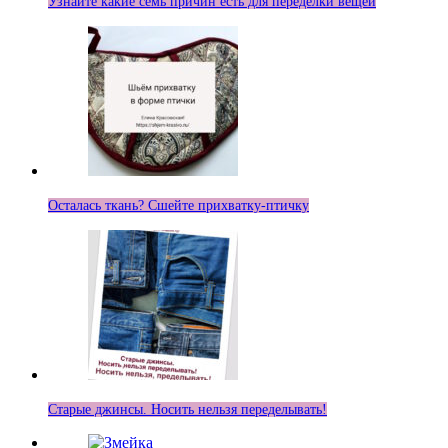
Узнайте какие семь причин есть для переделки вещей
Осталась ткань? Сшейте прихватку-птичку
Старые джинсы. Носить нельзя переделывать!