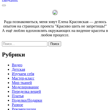
записям
Sidebar
Рада познакомиться, меня зовут Елена Красовская — делюсь
опытом на страницах проекта "Красиво шить не запретишь!"
А ещё люблю вдохновлять окружающих на видение красоты в
любом процессе.
Найти:
Рубрики
Видео
Детская
Изучаем себя
Мастер-класс
Мир тканей
Моделирование
Переделка вещей
Платья
Поделки/Подарки
Разное
Рекомендации