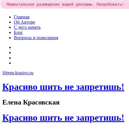
Моментальное размещение вашей рекламы. Попробовать!
Добавить рекламу за
84 р
Skip
Главная
to
Об Авторе
content
С чего начать
Блог
Вопросы и пожелания
YouTube
Pinterest
RSS
Я
ВКонтакте
Shjem-krasivo.ru
Красиво шить не запретишь!
Елена Красовская
Красиво шить не запретишь!