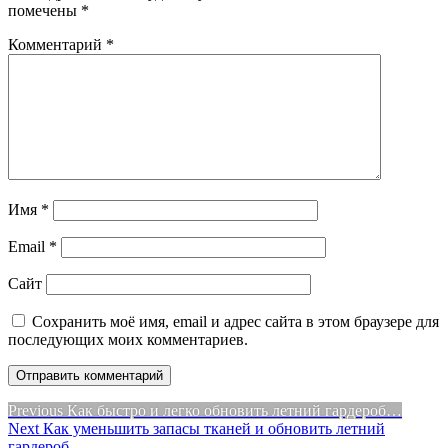
помечены
*
Комментарий
*
Имя
*
Email
*
Сайт
Сохранить моё имя, email и адрес сайта в этом браузере для
последующих моих комментариев.
Навигация
Previous
Previous
Как быстро и легко обновить летний гардероб…
Next
post:
Next
Как уменьшить запасы тканей и обновить летний
по
post:
гардероб.