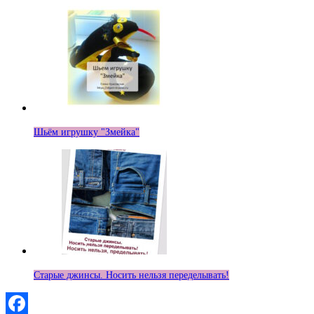
Шьём игрушку "Змейка"
Старые джинсы. Носить нельзя переделывать!