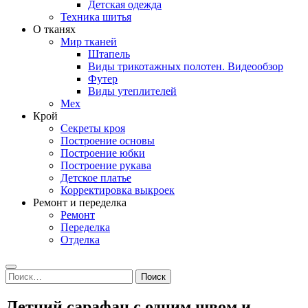
Детская одежда
Техника шитья
О тканях
Мир тканей
Штапель
Виды трикотажных полотен. Видеообзор
Футер
Виды утеплителей
Мех
Крой
Секреты кроя
Построение основы
Построение юбки
Построение рукава
Детское платье
Корректировка выкроек
Ремонт и переделка
Ремонт
Переделка
Отделка
Search
Найти:
Летний сарафан с одним швом и