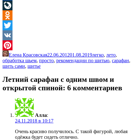
Facebook
LiveJournal
Odnoklassniki
Twitter
VK
Елена Красовская
22.06.2012
01.08.2019
легко
,
лето
,
Pinterest
обработка шьем
,
просто
,
рекомендации по шитью
,
сарафан
,
шить сами
,
шитье
Летний сарафан с одним швом и
открытой спиной
: 6 комментариев
Алла
:
24.11.2018 в 10:17
Очень красиво получилось. С такой фигурой, любая
одёжка будет сидеть отлично.