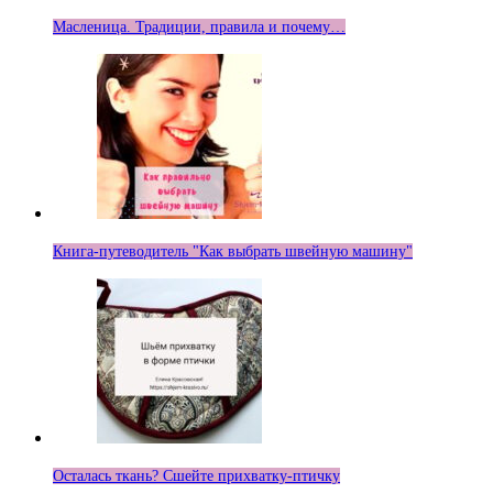
Масленица. Традиции, правила и почему…
Книга-путеводитель "Как выбрать швейную машину"
Осталась ткань? Сшейте прихватку-птичку