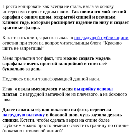
Просто копировать как всегда не стала, взяла за основу
интересную идею с одним швом
. Так появился мой летний
сарафан с одним швом, открытой спиной и втачным
клином годе, который расширяет изделие по низу и создает
красивые фалды.
Как втачать клин, я рассказывала в
предыдущей публикациии
,
ответив при этом на вопрос читательницы блога “Красиво
шить не запретишь!”
Меня прельстил тот факт, что
можно создать модель
сарафана с очень простой выкройкой и сшить её
буквально за день.
Поделюсь с вами трансформацией данной идеи.
Итак, я
взяла имеющуюся у меня
выкройку основы
платья
, с нагрудной вытачкой не из плечевого, а из бокового
шва.
Далее сложила её, как показано на фото, перенесла
нагрудную вытачку
в боковой шов, чуть заузила деталь
спинки
. Кстати, чтобы сделать вырез на спине более
глубоким можно просто немного сместить границу по спинке
(показано штриховой линией).