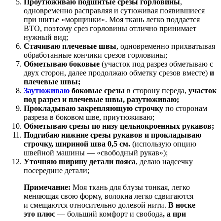
Проутюживаю подшитые срезы горловины
,
одновременно расправляя и сутюживая появившиеся
при шитье «морщинки». Моя ткань легко поддается
ВТО, поэтому срез горловины отлично принимает
нужный вид;
Стачиваю плечевые швы
, одновременно прихватывая
обработанные кончики срезов горловины;
Обметываю боковые
(участок под разрез обметываю с
двух сторон, далее продолжаю обметку срезов вместе)
и
плечевые швы;
Заутюживаю
боковые срезы
в сторону переда,
участок
под разрез и плечевые швы, разутюживаю;
Прокладываю закрепляющую строчку
по сторонам
разреза в боковом шве, приутюживаю;
Обметываю срезы по низу цельнокроенных рукавов;
Подгибаю нижние срезы рукавов и прокладываю
строчку, шириной шва 0,5 см.
(использую опцию
швейной машины — «свободный рукав»);
Уточняю ширину детали пояса
, делаю надсечку
посередине детали;
Примечание:
Моя ткань для блузы тонкая, легко
меняющая свою форму, волокна легко сдвигаются
и смещаются относительно долевой нити.
В носке
это плюс
— больший комфорт и свобода
, а при