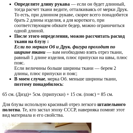
Определите длину рукава
— если он будет длинный,
тогда расчет ткани ведите, отталкиваясь от мерки Друк.
То есть, при длинном рукаве, скорее всего понадобится
брать 2 длины изделия, а для короткого, при
соответствующем обхвате бедер, можно ограничиться
одной длиной.
После этого определения, можно рассчитать расход
ткани на блузу :
Если по меркам Об и Друк. фигура проходит по
ширине ткани
— вам необходимо взять отрез ткани,
равный 1 длине изделия, плюс припуски на швы, плюс
пояс.
Если величины больше ширины ткани — берем 2
длины, плюс припуски и пояс;
В моем случае
, мерка Об. меньше ширины ткани,
поэтому понадобилось
:
65 см. (Дизд)+ 5см. (припуски) + 15 см. (пояс) = 85 см.
Для блузы использую красивый отрез легкого
штапельного
полотна
. Те, кто застал эпоху СССР, наверняка помнят этот
вид материала и его свойства.