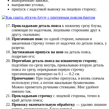
выворачиваю завязки,
выправляю уголки,
припуск с надсечкой вывожу на лицевую сторону;
Прикладываю деталь пояса
к нижнему срезу блузы,
совмещая по надсечкам, лицевыми сторонами друг к
другу, скалываю;
Притачиваю пояс
по одной стороне, начиная и
заканчивая строчку точно от надсечек по детали пояса, у
разреза;
Заутюживаю припуск на шов
на деталь пояса,
подрезаю его;
Перегибаю деталь пояса на изнаночную сторону
,
подгибаю по срезу внутрь, прикалываю вторую деталь
пояса по срезу, перекрывая первую строчку
притачивания примерно на 0.1 — 0.2 см.
Примечание:
При подгибке припуска, я вновь сначала
использую утюг, а потом закалываю булавочками.
Можно приметать ручными стежками. Мне удобнее
именно так.
Прокладываю строчку
с лицевой стороны, точно в
край детали пояса;
Провожу окончательную обработку
— удаляю лишние
нитки, проутюживаю. Блуза готова!