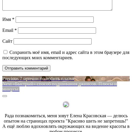
Имя
*
Email
*
Сайт
Сохранить моё имя, email и адрес сайта в этом браузере для
последующих моих комментариев.
Навигация
Previous
Previous
7 причин полюбить платья
Next
post:
Next
«Быстрый» способ подшивания джинсов. Плюсы и
по
post:
минусы.
записям
Sidebar
Рада познакомиться, меня зовут Елена Красовская — делюсь
опытом на страницах проекта "Красиво шить не запретишь!"
А ещё люблю вдохновлять окружающих на видение красоты в
любом процессе.