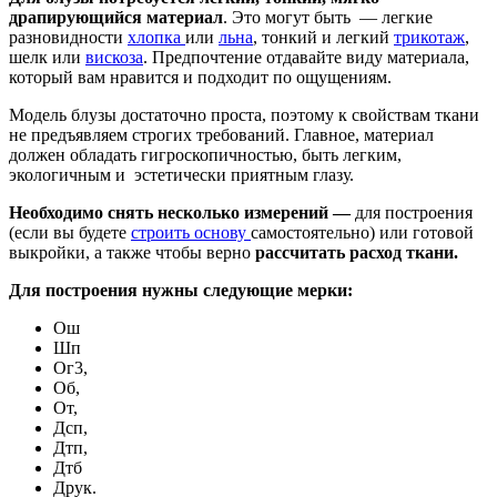
драпирующийся материал
.
Это могут быть — легкие
разновидности
хлопка
или
льна
, тонкий и легкий
трикотаж
,
шелк или
вискоза
. Предпочтение отдавайте виду материала,
который вам нравится и подходит по ощущениям.
Модель блузы достаточно проста, поэтому к свойствам ткани
не предъявляем строгих требований. Главное, материал
должен обладать гигроскопичностью, быть легким,
экологичным и эстетически приятным глазу.
Необходимо снять несколько измерений —
для построения
(если вы будете
строить основу
самостоятельно) или готовой
выкройки, а также чтобы верно
рассчитать расход ткани.
Для построения нужны следующие мерки:
Ош
Шп
Ог3,
Об,
От,
Дсп,
Дтп,
Дтб
Друк.