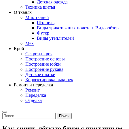
Детская одежда
Техника шитья
О тканях
Мир тканей
Штапель
Виды трикотажных полотен. Видеообзор
Футер
Виды утеплителей
Мех
Крой
Секреты кроя
Построение основы
Построение юбки
Построение рукава
Детское платье
Корректировка выкроек
Ремонт и переделка
Ремонт
Переделка
Отделка
Search
Найти:
Как сшить лёгкую блузу с притачным