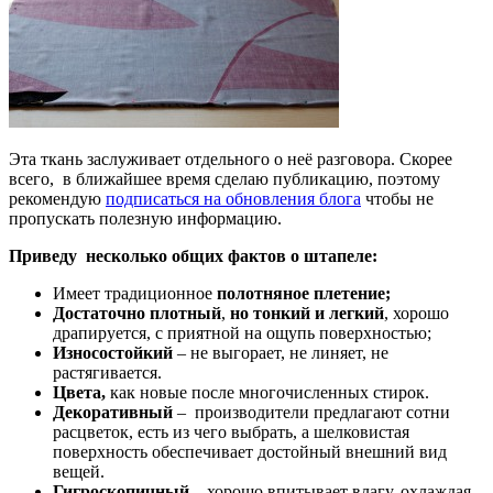
Эта ткань заслуживает отдельного о неё разговора. Скорее
всего, в ближайшее время сделаю публикацию, поэтому
рекомендую
подписаться на обновления блога
чтобы не
пропускать полезную информацию.
Приведу несколько общих фактов о штапеле:
Имеет традиционное
полотняное плетение;
Достаточно плотный
,
но тонкий и легкий
, хорошо
драпируется, с приятной на ощупь поверхностью;
Износостойкий
– не выгорает, не линяет, не
растягивается.
Цвета,
как новые после многочисленных стирок.
Декоративный
– производители предлагают сотни
расцветок, есть из чего выбрать, а шелковистая
поверхность обеспечивает достойный внешний вид
вещей.
Гигроскопичный
– хорошо впитывает влагу, охлаждая