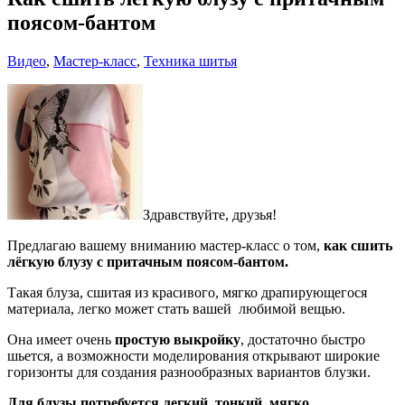
поясом-бантом
Видео
,
Мастер-класс
,
Техника шитья
Здравствуйте, друзья!
Предлагаю вашему вниманию мастер-класс о том,
как сшить
лёгкую блузу с притачным поясом-бантом.
Такая блуза, сшитая из красивого, мягко драпирующегося
материала, легко может стать вашей любимой вещью.
Она имеет очень
простую выкройку
, достаточно быстро
шьется, а возможности моделирования открывают широкие
горизонты для создания разнообразных вариантов блузки.
Для блузы потребуется легкий, тонкий, мягко