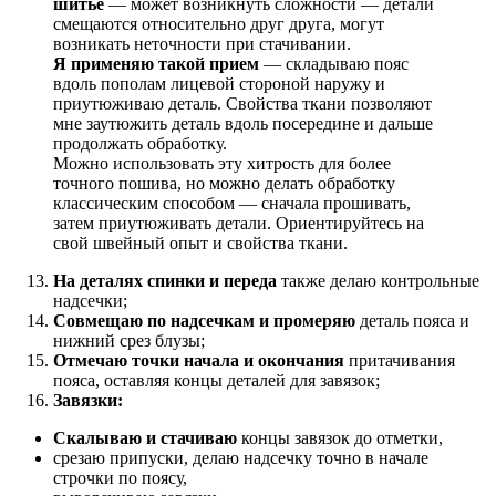
шитье
— может возникнуть сложности — детали
смещаются относительно друг друга, могут
возникать неточности при стачивании.
Я применяю такой прием
— складываю пояс
вдоль пополам лицевой стороной наружу и
приутюживаю деталь. Свойства ткани позволяют
мне заутюжить деталь вдоль посередине и дальше
продолжать обработку.
Можно использовать эту хитрость для более
точного пошива, но можно делать обработку
классическим способом — сначала прошивать,
затем приутюживать детали. Ориентируйтесь на
свой швейный опыт и свойства ткани.
На деталях спинки и переда
также делаю контрольные
надсечки;
Совмещаю по надсечкам и промеряю
деталь пояса и
нижний срез блузы;
Отмечаю точки начала и окончания
притачивания
пояса, оставляя концы деталей для завязок;
Завязки:
Скалываю и стачиваю
концы завязок до отметки,
срезаю припуски, делаю надсечку точно в начале
строчки по поясу,