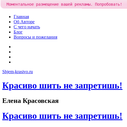
Моментальное размещение вашей рекламы. Попробовать!
Добавить рекламу за
8
Skip
Главная
to
Об Авторе
content
С чего начать
Блог
Вопросы и пожелания
YouTube
Pinterest
RSS
Я
ВКонтакте
Shjem-krasivo.ru
Красиво шить не запретишь!
Елена Красовская
Красиво шить не запретишь!