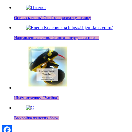
Осталась ткань? Сшейте прихватку-птичку
Направления кастомайзинга - переделки или…
Шьём игрушку "Змейка"
Выкройка женских брюк