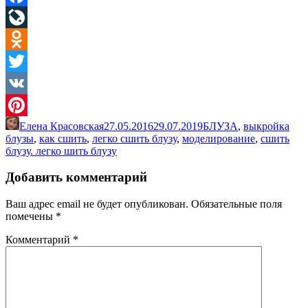
Facebook
LiveJournal
Odnoklassniki
Twitter
VK
Елена Красовская
27.05.2016
29.07.2019
БЛУЗА
,
выкройка
Pinterest
блузы
,
как сшить
,
легко сшить блузу
,
моделирование
,
сшить
блузу. легко шить блузу
Добавить комментарий
Ваш адрес email не будет опубликован.
Обязательные поля
помечены
*
Комментарий
*