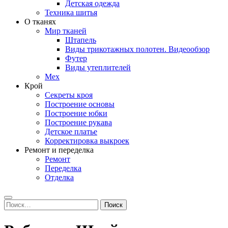
Детская одежда
Техника шитья
О тканях
Мир тканей
Штапель
Виды трикотажных полотен. Видеообзор
Футер
Виды утеплителей
Мех
Крой
Секреты кроя
Построение основы
Построение юбки
Построение рукава
Детское платье
Корректировка выкроек
Ремонт и переделка
Ремонт
Переделка
Отделка
Search
Найти: