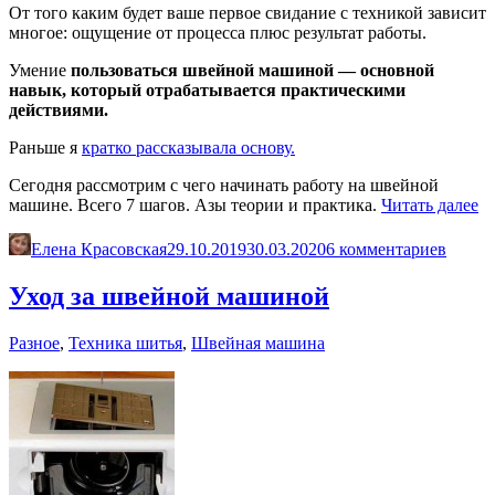
От того каким будет ваше первое свидание с техникой зависит
многое: ощущение от процесса плюс результат работы.
Умение
пользоваться швейной машиной — основной
навык, который отрабатывается практическими
действиями.
Раньше я
кратко рассказывала основу.
Сегодня рассмотрим с чего начинать работу на швейной
«
машине. Всего 7 шагов. Азы теории и практика.
Читать далее
че
на
Елена Красовская
29.10.2019
30.03.2020
6 комментариев
ра
на
Уход за швейной машиной
ш
м
Разное
,
Техника шитья
,
Швейная машина
7
ш