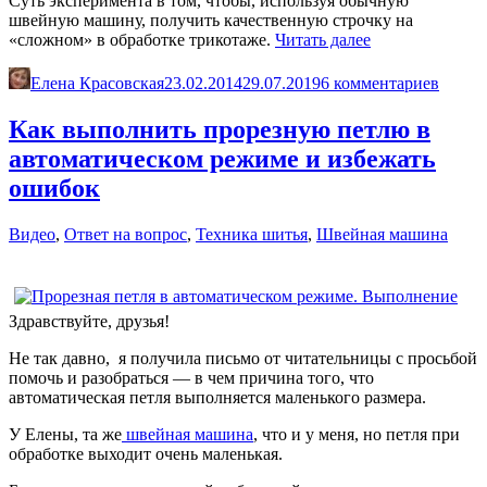
Суть эксперимента в том, чтобы, используя обычную
швейную машину, получить качественную строчку на
«Как
«сложном» в обработке трикотаже.
Читать далее
шить
трикотаж
Елена Красовская
23.02.2014
29.07.2019
6 комментариев
на
простой
Как выполнить прорезную петлю в
швейной
автоматическом режиме и избежать
машине»
ошибок
Видео
,
Ответ на вопрос
,
Техника шитья
,
Швейная машина
Здравствуйте, друзья!
Не так давно, я получила письмо от читательницы с просьбой
помочь и разобраться — в чем причина того, что
автоматическая петля выполняется маленького размера.
У Елены, та же
швейная машина
, что и у меня, но петля при
обработке выходит очень маленькая.