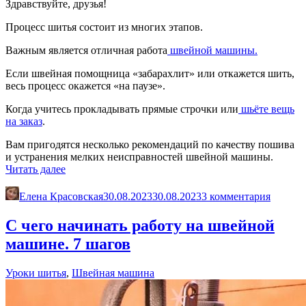
Здравствуйте, друзья!
Процесс шитья состоит из многих этапов.
Важным является отличная работа
швейной машины.
Если швейная помощница «забарахлит» или откажется шить,
весь процесс окажется «на паузе».
Когда учитесь прокладывать прямые строчки или
шьёте вещь
на заказ
.
Вам пригодятся несколько рекомендаций по качеству пошива
и устранения мелких неисправностей швейной машины.
«Устранение
Читать далее
мелких
неисправностей
Елена Красовская
30.08.2023
30.08.2023
3 комментария
при
работе
С чего начинать работу на швейной
швейной
машине. 7 шагов
машины»
Уроки шитья
,
Швейная машина