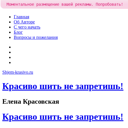
Моментальное размещение вашей рекламы. Попробовать!
Добавить рек
Skip
Главная
to
Об Авторе
content
С чего начать
Блог
Вопросы и пожелания
YouTube
Pinterest
RSS
Я
ВКонтакте
Shjem-krasivo.ru
Красиво шить не запретишь!
Елена Красовская
Красиво шить не запретишь!