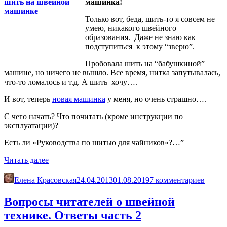
машинка!
Только вот, беда, шить-то я совсем не
умею, никакого швейного
образования. Даже не знаю как
подступиться к этому “зверю”.
Пробовала шить на “бабушкиной”
машине, но ничего не вышло. Все время, нитка запутывалась,
что-то ломалось и т.д. А шить хочу….
И вот, теперь
новая машинка
у меня, но очень страшно….
С чего начать? Что почитать (кроме инструкции по
эксплуатации)?
Есть ли «Руководства по шитью для чайников»?…”
«Как
Читать далее
научиться
шить
Елена Красовская
24.04.2013
01.08.2019
7 комментариев
на
швейной
Вопросы читателей о швейной
машине»
технике. Ответы часть 2