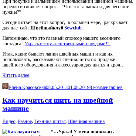
При покупке и дальнейшем использовании швейной машины,
нередко возникает вопрос – “Что это за лапки и для чего они
нужны?”
Сегодня ответ на этот вопрос, в большей мере, раскрывает
для нас сайт
Швейный
клуб
Sewclub
.
Напоминаю, что это главный спонсор нашего весеннего
конкурса “
Укрась весну женственными нарядами!”.
Итак, какие бывают лапки швейных машин и как их
использовать, рассказывают специалисты по продаже
швейного оборудования и аксессуаров для шитья и кроя…
«Лапки
Читать далее
для
швейных
Елена Красовская
08.05.2013
01.08.2019
8 комментариев
машин.
Какие
Как научиться шить на швейной
они?»
машине
Видео
,
Разное
,
Техника шитья
,
Швейная машина
“…Ура-а! У меня появилась