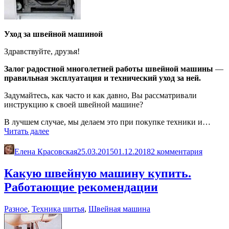
Уход за швейной машиной
Здравствуйте, друзья!
Залог радостной многолетней работы швейной машины
—
правильная эксплуатация и технический уход за ней.
Задумайтесь, как часто и как давно, Вы рассматривали
инструкцию к своей швейной машине?
В лучшем случае, мы делаем это при покупке техники и…
«Уход
Читать далее
за
швейной
Елена Красовская
25.03.2015
01.12.2018
2 комментария
машиной»
Какую швейную машину купить.
Работающие рекомендации
Разное
,
Техника шитья
,
Швейная машина