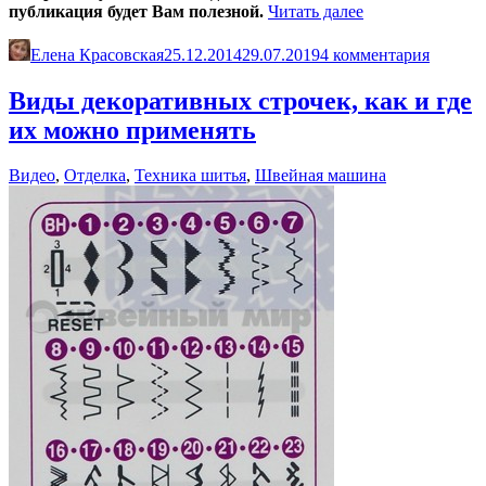
«Какую
публикация будет Вам полезной.
Читать далее
швейную
машину
Елена Красовская
25.12.2014
29.07.2019
4 комментария
купить.
Работающие
Виды декоративных строчек, как и где
рекомендации»
их можно применять
Видео
,
Отделка
,
Техника шитья
,
Швейная машина