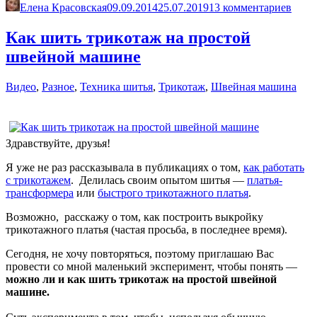
строчек,
Елена Красовская
09.09.2014
25.07.2019
13 комментариев
как
и
Как шить трикотаж на простой
где
швейной машине
их
можно
применять»
Видео
,
Разное
,
Техника шитья
,
Трикотаж
,
Швейная машина
Здравствуйте, друзья!
Я уже не раз рассказывала в публикациях о том,
как работать
с трикотажем
. Делилась своим опытом шитья —
платья-
трансформера
или
быстрого трикотажного платья
.
Возможно, расскажу о том, как построить выкройку
трикотажного платья (частая просьба, в последнее время).
Сегодня, не хочу повторяться, поэтому приглашаю Вас
провести со мной маленький эксперимент, чтобы понять —
можно ли и как шить трикотаж на простой швейной
машине.