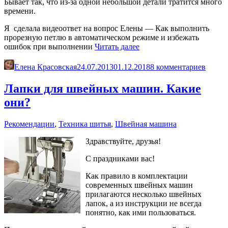
Бывает так, что из-за одной небольшой детали тратится много
времени.
Я сделала видеоответ на вопрос Елены — Как выполнить
прорезную петлю в автоматическом режиме и избежать
«Как
ошибок при выполнении
Читать далее
выполнить
прорезную
Елена Красовская
24.07.2013
01.12.2018
8 комментариев
петлю
в
Лапки для швейных машин. Какие
автоматическом
они?
режиме
и
избежать
Рекомендации
,
Техника шитья
,
Швейная машина
ошибок»
Здравствуйте, друзья!
С праздниками вас!
Как правило в комплектации
современных швейных машин
прилагаются несколько швейных
лапок, а из инструкции не всегда
понятно, как ими пользоваться.