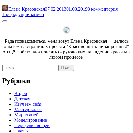
читателей
о
Елена Красовская
07.02.2013
01.08.2019
3 комментария
швейной
Навигация
Предыдущие записи
технике.
по
Sidebar
Ответы
часть
записям
2»
Рада познакомиться, меня зовут Елена Красовская — делюсь
опытом на страницах проекта "Красиво шить не запретишь!"
А ещё люблю вдохновлять окружающих на видение красоты в
любом процессе.
Найти:
Рубрики
Видео
Детская
Изучаем себя
Мастер-класс
Мир тканей
Моделирование
Переделка вещей
Платья