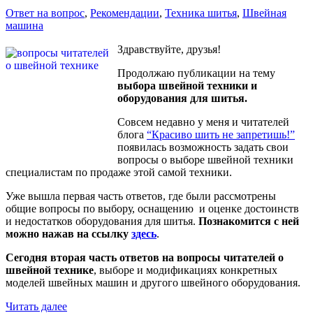
Ответ на вопрос
,
Рекомендации
,
Техника шитья
,
Швейная
машина
Здравствуйте, друзья!
Продолжаю публикации на тему
выбора швейной техники и
оборудования для шитья.
Совсем недавно у меня и читателей
блога
“Красиво шить не запретишь!”
появилась возможность задать свои
вопросы о выборе швейной техники
специалистам по продаже этой самой техники.
Уже вышла первая часть ответов, где были рассмотрены
общие вопросы по выбору, оснащению и оценке достоинств
и недостатков оборудования для шитья.
Познакомится с ней
можно нажав на ссылку
здесь
.
Сегодня вторая часть ответов на вопросы читателей о
швейной технике
, выборе и модификациях конкретных
моделей швейных машин и другого швейного оборудования.
«Вопросы
Читать далее