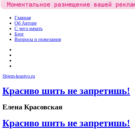
Моментальное размещение вашей рекла
Skip
Главная
to
Об Авторе
content
С чего начать
Блог
Вопросы и пожелания
YouTube
Pinterest
RSS
Я
ВКонтакте
Shjem-krasivo.ru
Красиво шить не запретишь!
Елена Красовская
Красиво шить не запретишь!