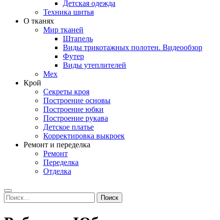
Детская одежда
Техника шитья
О тканях
Мир тканей
Штапель
Виды трикотажных полотен. Видеообзор
Футер
Виды утеплителей
Мех
Крой
Секреты кроя
Построение основы
Построение юбки
Построение рукава
Детское платье
Корректировка выкроек
Ремонт и переделка
Ремонт
Переделка
Отделка
Search
Найти: