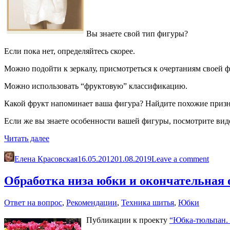
Вы знаете свой тип фигуры?
Если пока нет, определяйтесь скорее.
Можно подойти к зеркалу, присмотреться к очертаниям своей 
Можно использовать “фруктовую” классификацию.
Какой фрукт напоминает ваша фигура? Найдите похожие приз
Если же вы знаете особенности вашей фигуры, посмотрите вид
«Как
Читать далее
выбирать
юбку
Елена Красовская
16.05.2012
01.08.2019
Leave a comment
по
типу
Обработка низа юбки и окончательная 
фигуры»
Ответ на вопрос
,
Рекомендации
,
Техника шитья
,
Юбки
Публикации к проекту
“Юбка-тюльпан.