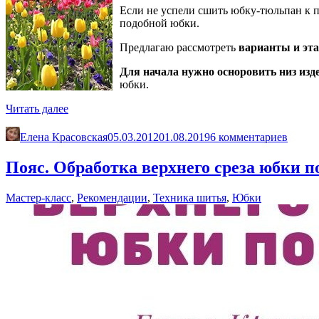
Если не успели сшить юбку-тюльпан к 
подобной юбки.
Предлагаю рассмотреть
варианты и эта
Для начала нужно осноровить низ изд
юбки.
«Обработка
Читать далее
низа
юбки
Елена Красовская
05.03.2012
01.08.2019
6 комментариев
и
окончательная
Пояс. Обработка верхнего среза юбки п
обработка»
Мастер-класс
,
Рекомендации
,
Техника шитья
,
Юбки