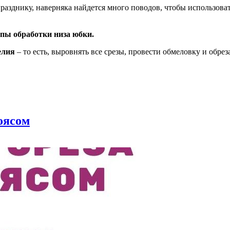
празднику, наверняка найдется много поводов, чтобы использо
пы обработки низа юбки.
елия
– то есть, выровнять все срезы, провести обмеловку и обре
оясом