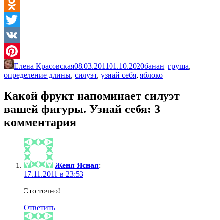
LiveJournal
Odnoklassniki
Twitter
VK
Елена Красовская
08.03.2011
01.10.2020
банан
,
груша
,
Pinterest
определение длины
,
силуэт
,
узнай себя
,
яблоко
Какой фрукт напоминает силуэт
вашей фигуры. Узнай себя
: 3
комментария
Женя Ясная
:
17.11.2011 в 23:53
Это точно!
Ответить