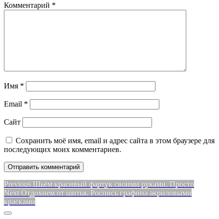
Комментарий
*
Имя
*
Email
*
Сайт
Сохранить моё имя, email и адрес сайта в этом браузере для
последующих моих комментариев.
Навигация
Previous
Previous
Шьём красивый фартук своими руками. Просто
Next
post:
Next
Отдохнем от шитья. Роспись графина акриловыми
по
post:
красками
записям
Sidebar