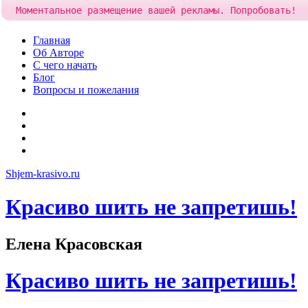
Моментальное размещение вашей рекламы. Попробовать!
Skip
Главная
to
Об Авторе
content
С чего начать
Блог
Вопросы и пожелания
YouTube
Pinterest
RSS
Я
ВКонтакте
Shjem-krasivo.ru
Красиво шить не запретишь!
Елена Красовская
Красиво шить не запретишь!