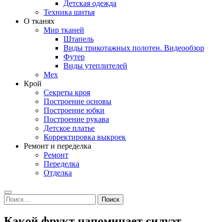
Детская одежда
Техника шитья
О тканях
Мир тканей
Штапель
Виды трикотажных полотен. Видеообзор
Футер
Виды утеплителей
Мех
Крой
Секреты кроя
Построение основы
Построение юбки
Построение рукава
Детское платье
Корректировка выкроек
Ремонт и переделка
Ремонт
Переделка
Отделка
Search
Найти:
Какой фрукт напоминает силуэт