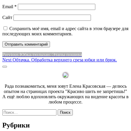
Email
*
Сайт
Сохранить моё имя, email и адрес сайта в этом браузере для
последующих моих комментариев.
Навигация
Previous
Previous
Юбка-тюльпан. Этапы пошива
Next
post:
Next
Обтачка. Обработка верхнего среза юбки или брюк.
по
post:
Sidebar
записям
Рада познакомиться, меня зовут Елена Красовская — делюсь
опытом на страницах проекта "Красиво шить не запретишь!"
А ещё люблю вдохновлять окружающих на видение красоты в
любом процессе.
Найти:
Рубрики