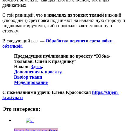
деликатных.
С той разницей, что в
изделиях из тонких тканей
нижний
(свободный) срез пояса подгибают на изнаночную сторону и
подшивают вручную, либо прокладывают машинную
строчку.
В следующий раз —
Обработка верхнего среза юбки
обтачкой
.
Предыдущие публикации по проекту “Юбка-
тюльпан. Сшей к празднику”
Начало
Здесь
.
Дополнения к проекту.
Выбор ткани
Моделирование
С пожеланиями удачи! Елена Красовская
https://shjem-
krasivo.ru
Это интересно:
Выкройка женских брюк