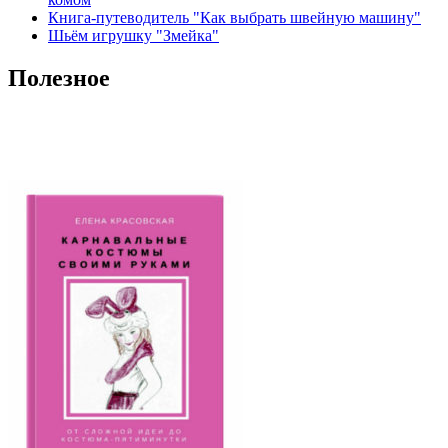
Книга-путеводитель "Как выбрать швейную машину"
Шьём игрушку "Змейка"
Полезное