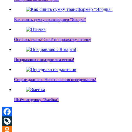
Как сшить сумку-трансформер "Ягодка"
Осталась ткань? Сшейте прихватку-птичку
Поздравляю с праздником весны!
Старые джинсы. Носить нельзя переделывать!
Шьём игрушку "Змейка"
Facebook
LiveJournal