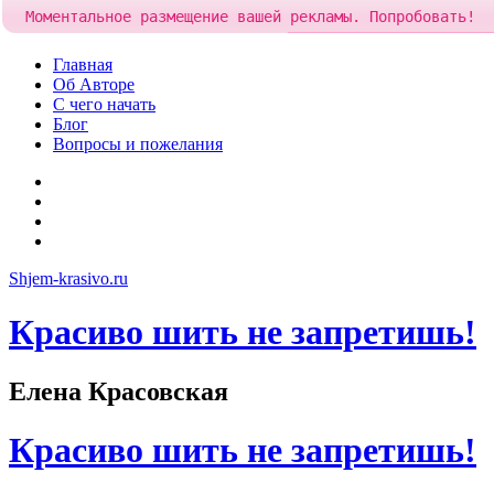
Моментальное размещение вашей рекламы. Попробовать!
Добавить рекламу за
85 руб
Skip
Главная
to
Об Авторе
content
С чего начать
Блог
Вопросы и пожелания
YouTube
Pinterest
RSS
Я
ВКонтакте
Shjem-krasivo.ru
Красиво шить не запретишь!
Елена Красовская
Красиво шить не запретишь!