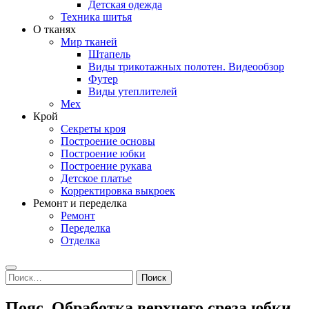
Детская одежда
Техника шитья
О тканях
Мир тканей
Штапель
Виды трикотажных полотен. Видеообзор
Футер
Виды утеплителей
Мех
Крой
Секреты кроя
Построение основы
Построение юбки
Построение рукава
Детское платье
Корректировка выкроек
Ремонт и переделка
Ремонт
Переделка
Отделка
Search
Найти:
Пояс. Обработка верхнего среза юбки