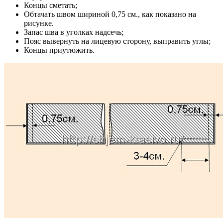
Концы сметать;
Обтачать швом шириной 0,75 см., как показано на
рисунке.
Запас шва в уголках надсечь;
Пояс вывернуть на лицевую сторону, выправить углы;
Концы приутюжить.