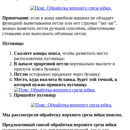
Примечание
: если в ваша швейная машина не обладает
функцией выметывания петли или нет строчки “зиг-заг”,
можно выметать петли ручным способом, обметочными
стежками или выполнить обтачные петли.
Пуговица:
Сколите концы пояса
, чтобы разметить место
расположения пуговицы;
В начале прорезной петли
вертикально вколите в
припуск пояса булавку.
Петлю
осторожно проденьте через булавку.
Место, куда вколота булавка, будет той точкой, к
которой нужно пришить пуговицу.
Пришейте пуговицу
Мы рассмотрели обработку верхнего среза юбки поясом.
Предложенный способ обработки верхнего среза юбки
можно применять, как для плотных тканей, так и для