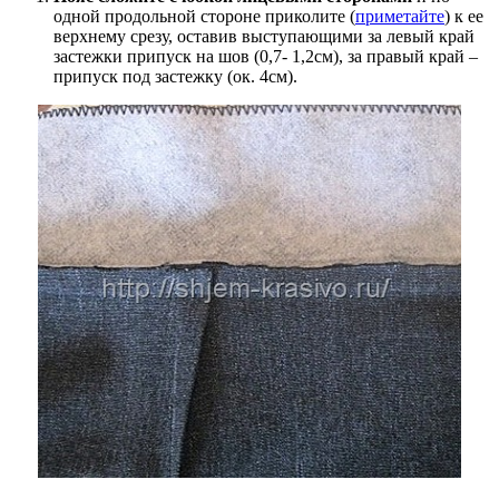
одной продольной стороне приколите (
приметайте
) к ее
верхнему срезу, оставив выступающими за левый край
застежки припуск на шов (0,7- 1,2см), за правый край –
припуск под застежку (ок. 4см).