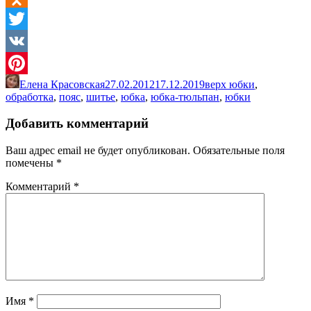
Odnoklassniki
Twitter
VK
Елена Красовская
27.02.2012
17.12.2019
верх юбки
,
Pinterest
обработка
,
пояс
,
шитье
,
юбка
,
юбка-тюльпан
,
юбки
Добавить комментарий
Ваш адрес email не будет опубликован.
Обязательные поля
помечены
*
Комментарий
*
Имя
*