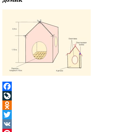
Facebook
LiveJournal
Odnoklassniki
Twitter