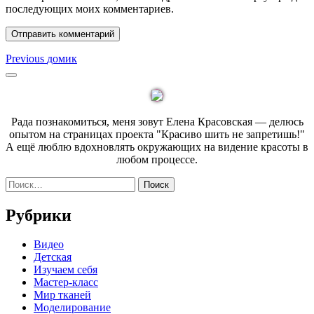
последующих моих комментариев.
Навигация
Previous
Previous
домик
post:
по
Sidebar
записям
Рада познакомиться, меня зовут Елена Красовская — делюсь
опытом на страницах проекта "Красиво шить не запретишь!"
А ещё люблю вдохновлять окружающих на видение красоты в
любом процессе.
Найти:
Рубрики
Видео
Детская
Изучаем себя
Мастер-класс
Мир тканей
Моделирование