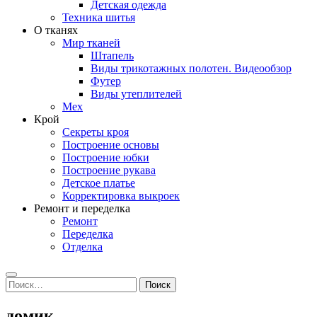
Детская одежда
Техника шитья
О тканях
Мир тканей
Штапель
Виды трикотажных полотен. Видеообзор
Футер
Виды утеплителей
Мех
Крой
Секреты кроя
Построение основы
Построение юбки
Построение рукава
Детское платье
Корректировка выкроек
Ремонт и переделка
Ремонт
Переделка
Отделка
Search
Найти:
домик