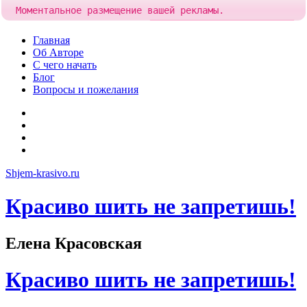
Моментальное размещение вашей рекламы.
Попробовать!
Добавить рекламу за
85 рублей
Skip
Главная
to
Об Авторе
content
С чего начать
Блог
Вопросы и пожелания
YouTube
Pinterest
RSS
Я
ВКонтакте
Shjem-krasivo.ru
Красиво шить не запретишь!
Елена Красовская
Красиво шить не запретишь!