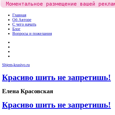
Моментальное размещение вашей рекла
Skip
Главная
to
Об Авторе
content
С чего начать
Блог
Вопросы и пожелания
YouTube
Pinterest
RSS
Я
ВКонтакте
Shjem-krasivo.ru
Красиво шить не запретишь!
Елена Красовская
Красиво шить не запретишь!