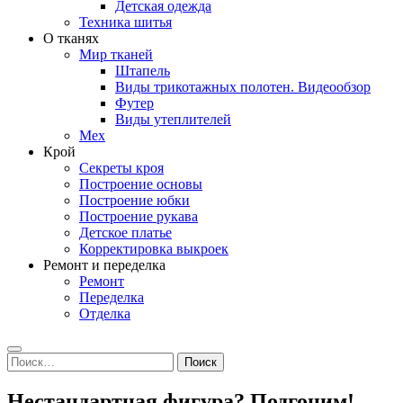
Детская одежда
Техника шитья
О тканях
Мир тканей
Штапель
Виды трикотажных полотен. Видеообзор
Футер
Виды утеплителей
Мех
Крой
Секреты кроя
Построение основы
Построение юбки
Построение рукава
Детское платье
Корректировка выкроек
Ремонт и переделка
Ремонт
Переделка
Отделка
Search
Найти:
Нестандартная фигура? Подгоним!