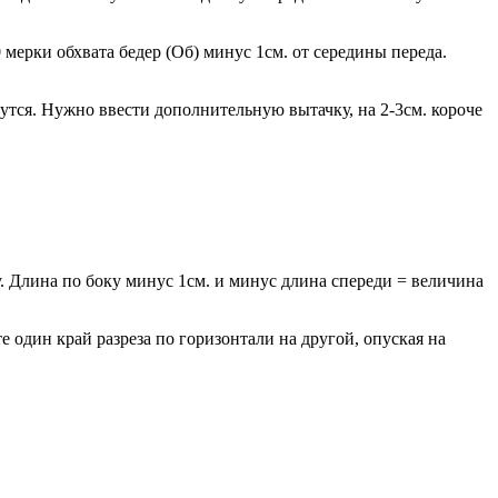
мерки обхвата бедер (Об) минус 1см. от середины переда.
дутся. Нужно ввести дополнительную вытачку, на 2-3см. короче
. Длина по боку минус 1см. и минус длина спереди = величина
е один край разреза по горизонтали на другой, опуская на