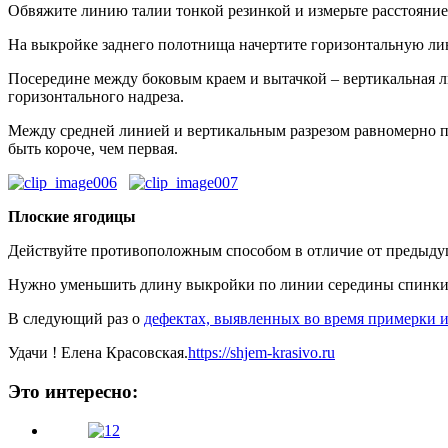
Обвяжите линию талии тонкой резинкой и измерьте расстояние 
На выкройке заднего полотнища начертите горизонтальную лин
Посередине между боковым краем и вытачкой – вертикальная ли
горизонтального надреза.
Между средней линией и вертикальным разрезом равномерно при
быть короче, чем первая.
Плоские ягодицы
Действуйте противоположным способом в отличие от предыду
Нужно уменьшить длину выкройки по линии середины спинки, 
В следующий раз о
дефектах, выявленных во время примерки
Удачи ! Елена Красовская.
https://shjem-krasivo.ru
Это интересно: