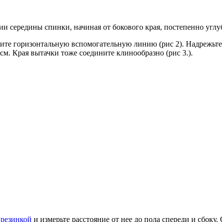
середины спинки, начиная от бокового края, постепенно углубля
ите горизонтальную вспомогательную линию (рис 2). Надрежьте 
см. Края вытачки тоже соедините клинообразно (рис 3.).
й
резинкой
и измерьте расстояние от нее до пола спереди и сбоку