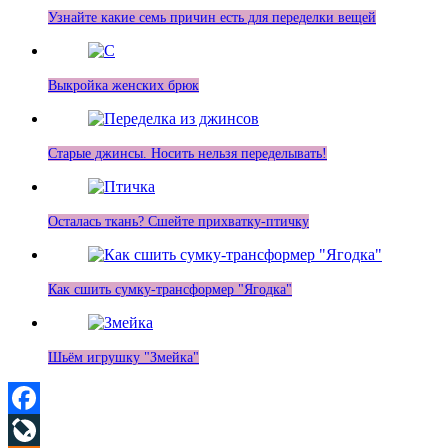
Узнайте какие семь причин есть для переделки вещей
Выкройка женских брюк
Старые джинсы. Носить нельзя переделывать!
Осталась ткань? Сшейте прихватку-птичку
Как сшить сумку-трансформер "Ягодка"
Шьём игрушку "Змейка"
Facebook