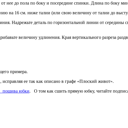
от нее до пола по боку и посередине спинки. Длина по боку мин
ию на 16 см. ниже талии (или свою величину от талии до выст
ния. Надрежьте деталь по горизонтальной линии от середины сп
бавьте величину удлинения. Края вертикального разреза раздви
щего примера.
исправляя ее так как описано в графе «Плоский живот».
 и пошива юбки
. О том как сшить прямую юбку, читайте подпис