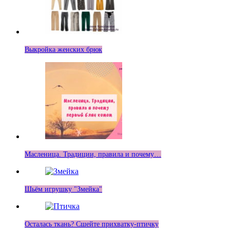
Выкройка женских брюк
Масленица. Традиции, правила и почему…
Шьём игрушку "Змейка"
Осталась ткань? Сшейте прихватку-птичку