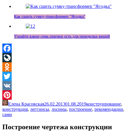
Как сшить сумку-трансформер "Ягодка"
Узнайте какие семь причин есть для переделки вещей
Facebook
LiveJournal
Odnoklassniki
Twitter
VK
Елена Красовская
26.02.2013
01.08.2019
конструирование
,
Pinterest
конструкция
,
леггинсы
,
лосины
,
построение
,
рекомендации
,
сами
Построение чертежа конструкции