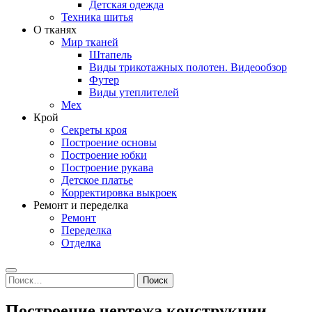
Детская одежда
Техника шитья
О тканях
Мир тканей
Штапель
Виды трикотажных полотен. Видеообзор
Футер
Виды утеплителей
Мех
Крой
Секреты кроя
Построение основы
Построение юбки
Построение рукава
Детское платье
Корректировка выкроек
Ремонт и переделка
Ремонт
Переделка
Отделка
Search
Найти:
Построение чертежа конструкции