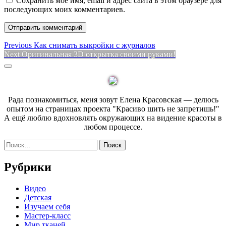
Сохранить моё имя, email и адрес сайта в этом браузере для
последующих моих комментариев.
Навигация
Previous
Previous
Как снимать выкройки с журналов
Next
post:
Next
Оригинальная 3D открытка своими руками!
по
post:
Sidebar
записям
Рада познакомиться, меня зовут Елена Красовская — делюсь
опытом на страницах проекта "Красиво шить не запретишь!"
А ещё люблю вдохновлять окружающих на видение красоты в
любом процессе.
Найти:
Рубрики
Видео
Детская
Изучаем себя
Мастер-класс
Мир тканей