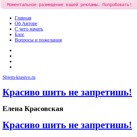
Моментальное размещение вашей рекламы. Попробовать!
Добавить рек
Skip
Главная
to
Об Авторе
content
С чего начать
Блог
Вопросы и пожелания
YouTube
Pinterest
RSS
Я
ВКонтакте
Shjem-krasivo.ru
Красиво шить не запретишь!
Елена Красовская
Красиво шить не запретишь!