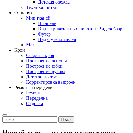
Детская одежда
Техника шитья
О тканях
Мир тканей
Штапель
Виды трикотажных полотен. Видеообзор
Футер
Виды утеплителей
Мех
Крой
Секреты кроя
Построение основы
Построение юбки
Построение рукава
Детское платье
Корректировка выкроек
Ремонт и переделка
Ремонт
Переделка
Отделка
Search
Найти:
Новый этап — издательство книги