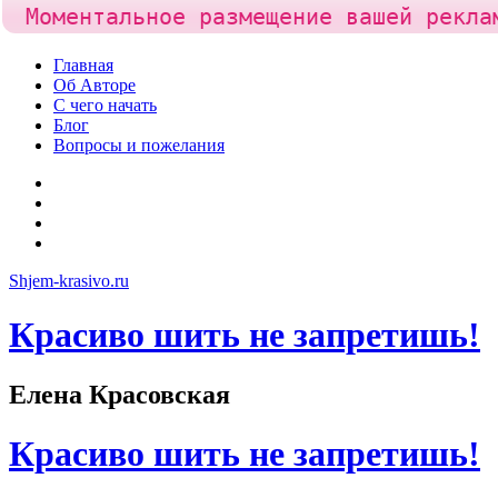
Моментальное размещение вашей рекла
Skip
Главная
to
Об Авторе
content
С чего начать
Блог
Вопросы и пожелания
YouTube
Pinterest
RSS
Я
ВКонтакте
Shjem-krasivo.ru
Красиво шить не запретишь!
Елена Красовская
Красиво шить не запретишь!