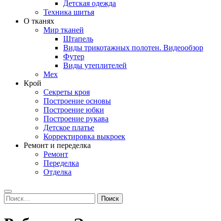
Детская одежда
Техника шитья
О тканях
Мир тканей
Штапель
Виды трикотажных полотен. Видеообзор
Футер
Виды утеплителей
Мех
Крой
Секреты кроя
Построение основы
Построение юбки
Построение рукава
Детское платье
Корректировка выкроек
Ремонт и переделка
Ремонт
Переделка
Отделка
Search
Найти: