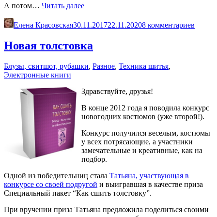
«Новый
А потом…
Читать далее
этап
—
Елена Красовская
30.11.2017
22.11.2020
8 комментариев
издательство
книги»
Новая толстовка
Блузы, свитшот, рубашки
,
Разное
,
Техника шитья
,
Электронные книги
Здравствуйте, друзья!
В конце 2012 года я поводила конкурс
новогодних костюмов (уже второй!).
Конкурс получился веселым, костюмы
у всех потрясающие, а участники
замечательные и креативные, как на
подбор.
Одной из победительниц стала
Татьяна, участвующая в
конкурсе со своей подругой
и выигравшая в качестве приза
Специальный пакет “Как сшить толстовку”.
При вручении приза Татьяна предложила поделиться своими