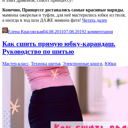
и злых драконов, спасёт принцессу!
Конечно, Принцессе доставались самые красивые наряды
,
мамины ожерелья и туфли, для неё мастерились юбки из тюля,
«Платье
а иногда в ход шла ДАЖЕ мамина фата!
Читать далее
для
Вашей
Елена Красовская
04.08.2011
07.08.2019
2 комментария
Принцесс
Шьём
Как сшить прямую юбку-карандаш.
сами»
Руководство по шитью
Мастер-класс
,
Техника шитья
,
Электронные книги
,
Юбки