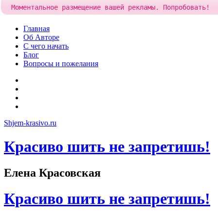
Моментальное размещение вашей рекламы. Попробовать!
Skip
Главная
to
Об Авторе
content
С чего начать
Блог
Вопросы и пожелания
YouTube
Pinterest
RSS
Я
ВКонтакте
Shjem-krasivo.ru
Красиво шить не запретишь!
Елена Красовская
Красиво шить не запретишь!