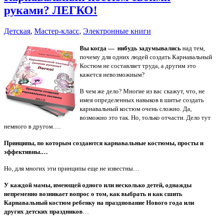
руками? ЛЕГКО!
Детская
,
Мастер-класс
,
Электронные книги
Вы когда — нибудь задумывались
над тем,
почему для одних людей создать Карнавальный
Костюм не составляет труда, а другим это
кажется невозможным?
В чем же дело? Многие из вас скажут, что, не
имея определенных навыков в шитье создать
карнавальный костюм очень сложно. Да,
возможно это так. Но, только отчасти. Дело тут
немного в другом….
Принципы, по которым создаются карнавальные костюмы, просты и
эффективны.…
Но, для многих эти принципы еще не известны…
У каждой мамы, имеющей одного или несколько детей, однажды
непременно возникает вопрос о том, как выбрать и как сшить
Карнавальный костюм ребенку на празднование Нового года или
других детских праздников
…