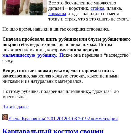
Все это бесчисленное множество
деталей – воротник,
стойка
, планка,
карманы
и т.д. – наводило на меня
тоску и страх, что я это сшить не смогу.
Но шло время, навыки в шитье совершенствовались.
Сначала пробовала шить рубашки или блузы рубашечного
покроя себе,
ведь технология пошива похожа. Потом
появился племянник, которому
сшила первую
мальчишескую рубашку. П
озже она перешла в “наследство”
сыну.
Вещи, сшитые своими руками, мы стараемся шить
качественно
, закрепляя каждую строчку, качественными
нитками и из натуральных материалов.
Поэтому рубашка, подаренная племяннику, “дожила” до
моего сына.
«Как
Читать далее
сшить
мужскую
Елена Красовская
15.01.2012
01.08.2019
2 комментария
рубашку»
Карнавальный костюм своими