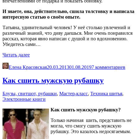
впечатлениями от подарка и показать обновку.
И знаете, она, действительно, сшила толстовку и написала
интересную статью о своём опыте.
Татьяна, удивительный человек! У неё столько увлечений и
различный знаний, что диву даешься. Мне очень понравился
рассказ, которая явно написан с душой и по вдохновению.
Убедитесь сами…
«Новая
Читать далее
толстовка»
Елена Красовская
20.03.2013
01.08.2019
7 комментариев
Как сшить мужскую рубашку
Блузы, свитшот, рубашки
,
Мастер-класс
,
Техника шитья
,
Электронные книги
Как сшить мужскую рубашку?
Только начиная шить, представить не
могла, что смогу сшить мужскую
рубашку. Это казалось недосягаемым.