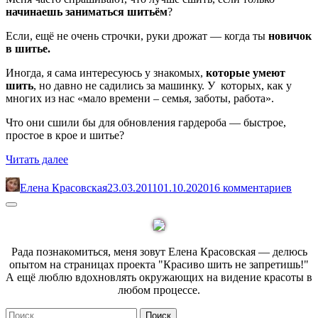
начинаешь заниматься шитьём
?
Если, ещё не очень строчки, руки дрожат — когда ты
новичок
в шитье.
Иногда, я сама интересуюсь у знакомых,
которые умеют
шить
, но давно не садились за машинку. У которых, как у
многих из нас «мало времени – семья, заботы, работа».
Что они сшили бы для обновления гардероба — быстрое,
простое в крое и шитье?
«Как
Читать далее
сшить
прямую
Елена Красовская
23.03.2011
01.10.2020
16 комментариев
юбку-
Sidebar
карандаш.
Руководство
по
шитью»
Рада познакомиться, меня зовут Елена Красовская — делюсь
опытом на страницах проекта "Красиво шить не запретишь!"
А ещё люблю вдохновлять окружающих на видение красоты в
любом процессе.
Найти: