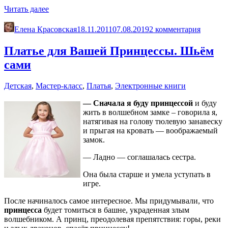
«Карнавальный
Читать далее
костюм
своими
Елена Красовская
18.11.2011
07.08.2019
2 комментария
руками?
ЛЕГКО!»
Платье для Вашей Принцессы. Шьём
сами
Детская
,
Мастер-класс
,
Платья
,
Электронные книги
— Сначала я буду принцессой
и буду
жить в волшебном замке – говорила я,
натягивая на голову тюлевую занавеску
и прыгая на кровать — воображаемый
замок.
— Ладно — соглашалась сестра.
Она была старше и умела уступать в
игре.
После начиналось самое интересное. Мы придумывали, что
принцесса
будет томиться в башне, украденная злым
волшебником. А принц, преодолевая препятствия: горы, реки