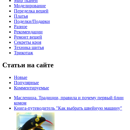
Мир тканей
Моделирование
Переделка вещей
Платья
Поделки/Подарки
Разное
Рекомендации
Ремонт вещей
Секреты кроя
Техника шитья
Трикотаж
Статьи на сайте
Новые
Популярные
Комментируемые
Масленица. Традиции, правила и почему первый блин
комом
Книга-путеводитель "Как выбрать швейную машину"