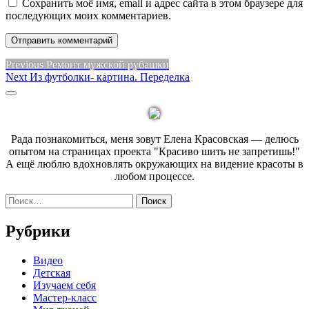
Сохранить моё имя, email и адрес сайта в этом браузере для
последующих моих комментариев.
Навигация
Previous
Previous
Ремонт мужской рубашки
Next
post:
Next
Из футболки- картина. Переделка
по
post:
Sidebar
записям
Рада познакомиться, меня зовут Елена Красовская — делюсь
опытом на страницах проекта "Красиво шить не запретишь!"
А ещё люблю вдохновлять окружающих на видение красоты в
любом процессе.
Найти:
Рубрики
Видео
Детская
Изучаем себя
Мастер-класс