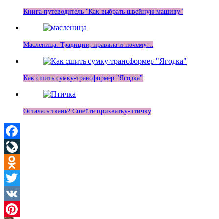
Книга-путеводитель "Как выбрать швейную машину"
Масленица. Традиции, правила и почему…
Как сшить сумку-трансформер "Ягодка"
Осталась ткань? Сшейте прихватку-птичку
Facebook
LiveJournal
Odnoklassniki
Twitter
VK