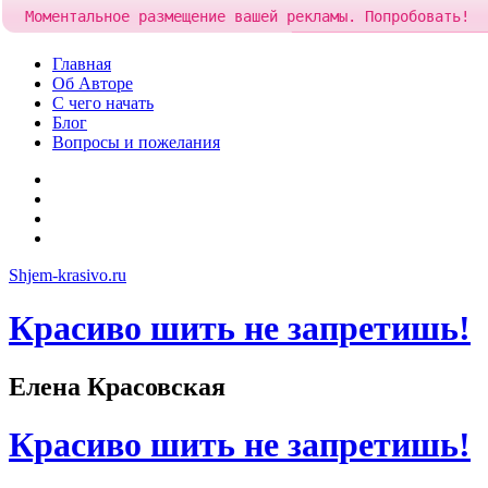
Моментальное размещение вашей рекламы. Попробовать!
Добавить рекламу за
85 ру
Skip
Главная
to
Об Авторе
content
С чего начать
Блог
Вопросы и пожелания
YouTube
Pinterest
RSS
Я
ВКонтакте
Shjem-krasivo.ru
Красиво шить не запретишь!
Елена Красовская
Красиво шить не запретишь!