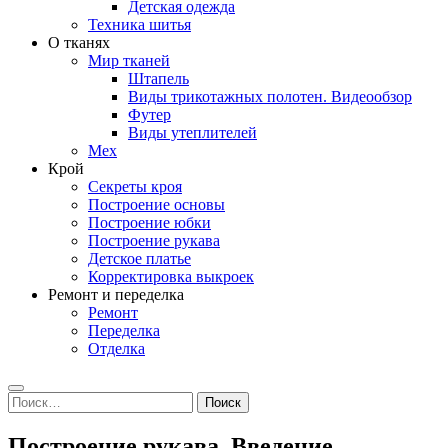
Детская одежда
Техника шитья
О тканях
Мир тканей
Штапель
Виды трикотажных полотен. Видеообзор
Футер
Виды утеплителей
Мех
Крой
Секреты кроя
Построение основы
Построение юбки
Построение рукава
Детское платье
Корректировка выкроек
Ремонт и переделка
Ремонт
Переделка
Отделка
Search
Найти:
Построение рукава. Введение