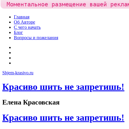
Моментальное размещение вашей рекла
Skip
Главная
to
Об Авторе
content
С чего начать
Блог
Вопросы и пожелания
YouTube
Pinterest
RSS
Я
ВКонтакте
Shjem-krasivo.ru
Красиво шить не запретишь!
Елена Красовская
Красиво шить не запретишь!