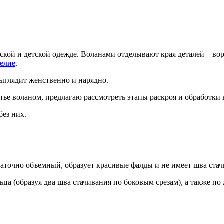
ской и детской одежде. Воланами отделывают края деталей – вор
делие
.
выглядит женственно и нарядно.
тье воланом, предлагаю рассмотреть этапы раскроя и обработки 
без них.
таточно объемный, образует красивые фалды и не имеет шва стач
ца (образуя два шва стачивания по боковым срезам), а также по