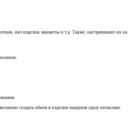
отник, низ изделия, манжеты и т.д Также, настрачивают их на
воланов.
ивания.
 желанию создать объем в изделии выкроив сразу несколько