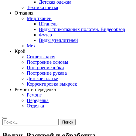
Детская одежда
Техника шитья
О тканях
Мир тканей
Штапель
Виды трикотажных полотен. Видеообзор
Футер
Виды утеплителей
Мех
Крой
Секреты кроя
Построение основы
Построение юбки
Построение рукава
Детское платье
Корректировка выкроек
Ремонт и переделка
Ремонт
Переделка
Отделка
Search
Найти:
Волан. Раскрой и обработка