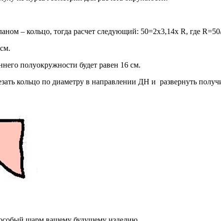
аном – кольцо, тогда расчет следующий: 50=2х3,14х R, где R=50/
см.
ннего полуокружности будет равен 16 см.
езать кольцо по диаметру в направлении ДН и развернуть полу
 особый шарм вашему будущему изделию.