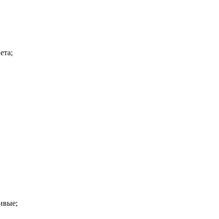
ета;
ивые;