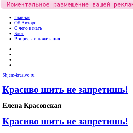
Моментальное размещение вашей рекла
Skip
Главная
to
Об Авторе
content
С чего начать
Блог
Вопросы и пожелания
YouTube
Pinterest
RSS
Я
ВКонтакте
Shjem-krasivo.ru
Красиво шить не запретишь!
Елена Красовская
Красиво шить не запретишь!