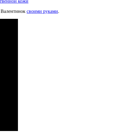
ственной кожи
я Валентинок
своими руками
.