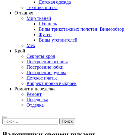
Детская одежда
Техника шитья
О тканях
Мир тканей
Штапель
Виды трикотажных полотен. Видеообзор
Футер
Виды утеплителей
Мех
Крой
Секреты кроя
Построение основы
Построение юбки
Построение рукава
Детское платье
Корректировка выкроек
Ремонт и переделка
Ремонт
Переделка
Отделка
Search
Найти:
Валентинки своими руками