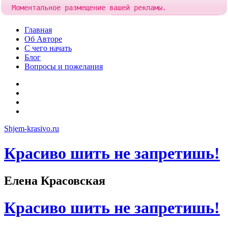
Моментальное размещение вашей рекламы.
Попробовать!
Добавить рекламу за
85 рублей
Skip
Главная
to
Об Авторе
content
С чего начать
Блог
Вопросы и пожелания
YouTube
Pinterest
RSS
Я
ВКонтакте
Shjem-krasivo.ru
Красиво шить не запретишь!
Елена Красовская
Красиво шить не запретишь!