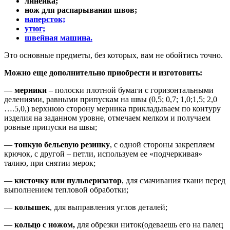
линейка;
нож для распарывания швов;
наперсток;
утюг;
швейная машина.
Это основные предметы, без которых, вам не обойтись точно.
Можно еще дополнительно приобрести и изготовить:
—
мерники
– полоски плотной бумаги с горизонтальными
делениями, равными припускам на швы (0,5; 0,7; 1,0;1,5; 2,0
….5,0,) верхнюю сторону мерника прикладываем по контуру
изделия на заданном уровне, отмечаем мелком и получаем
ровные припуски на швы;
—
тонкую бельевую резинку
, с одной стороны закрепляем
крючок, с другой – петли, используем ее «подчеркивая»
талию, при снятии мерок;
—
кисточку или пульверизатор
, для смачивания ткани перед
выполнением тепловой обработки;
—
колышек
, для выправления углов деталей;
—
кольцо с ножом,
для обрезки ниток(одеваешь его на палец