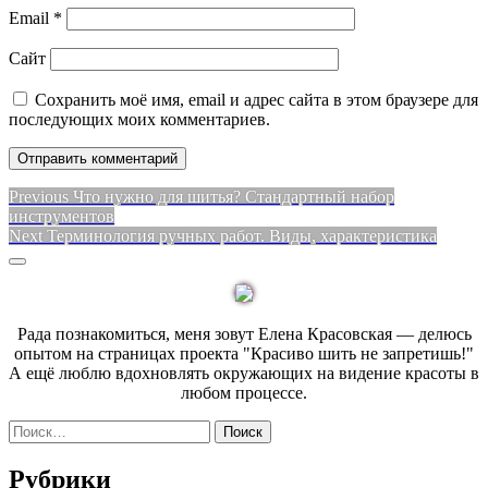
Email
*
Сайт
Сохранить моё имя, email и адрес сайта в этом браузере для
последующих моих комментариев.
Навигация
Previous
Previous
Что нужно для шитья? Стандартный набор
post:
инструментов
по
Next
Next
Терминология ручных работ. Виды, характеристика
записям
post:
Sidebar
Рада познакомиться, меня зовут Елена Красовская — делюсь
опытом на страницах проекта "Красиво шить не запретишь!"
А ещё люблю вдохновлять окружающих на видение красоты в
любом процессе.
Найти:
Рубрики