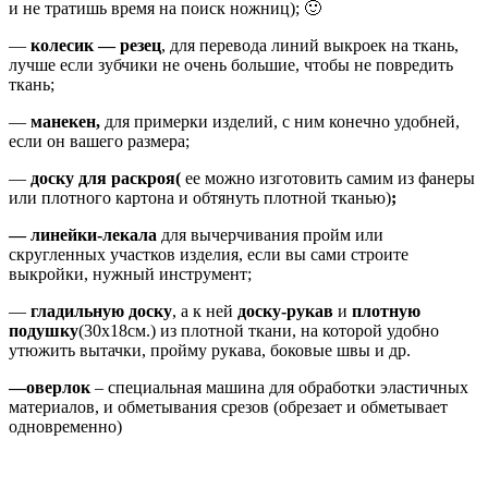
и не тратишь время на поиск ножниц); 🙂
—
колесик — резец
, для перевода линий выкроек на ткань,
лучше если зубчики не очень большие, чтобы не повредить
ткань;
—
манекен,
для примерки изделий, с ним конечно удобней,
если он вашего размера;
—
доску для раскроя(
ее можно изготовить самим из фанеры
или плотного картона и обтянуть плотной тканью)
;
— линейки-лекала
для вычерчивания пройм или
скругленных участков изделия, если вы сами строите
выкройки, нужный инструмент;
—
гладильную доску
, а к ней
доску-рукав
и
плотную
подушку
(30х18см.) из плотной ткани, на которой удобно
утюжить вытачки, пройму рукава, боковые швы и др.
—
оверлок
– специальная машина для обработки эластичных
материалов, и обметывания срезов (обрезает и обметывает
одновременно)