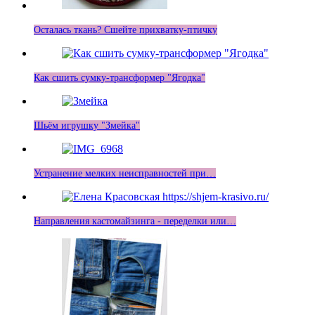
Осталась ткань? Сшейте прихватку-птичку
Как сшить сумку-трансформер "Ягодка"
Шьём игрушку "Змейка"
Устранение мелких неисправностей при…
Направления кастомайзинга - переделки или…