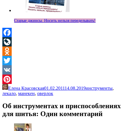
Старые джинсы. Носить нельзя переделывать!
Facebook
LiveJournal
Odnoklassniki
Twitter
VK
Елена Красовская
01.02.2011
14.08.2019
инструменты
,
Pinterest
лекало
,
манекен
,
оверлок
Об инструментах и приспособлениях
для шитья
: Один комментарий