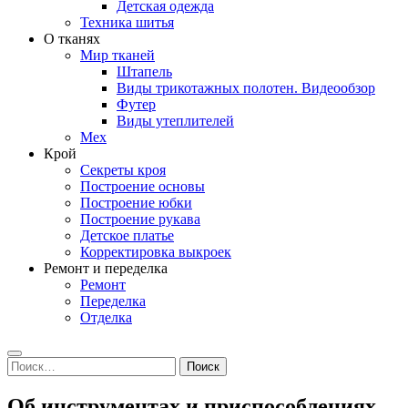
Детская одежда
Техника шитья
О тканях
Мир тканей
Штапель
Виды трикотажных полотен. Видеообзор
Футер
Виды утеплителей
Мех
Крой
Секреты кроя
Построение основы
Построение юбки
Построение рукава
Детское платье
Корректировка выкроек
Ремонт и переделка
Ремонт
Переделка
Отделка
Search
Найти:
Об инструментах и приспособлениях