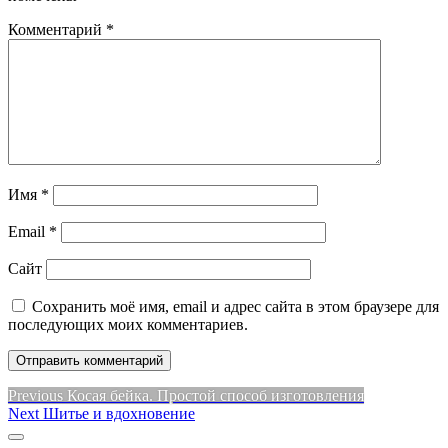
Комментарий
*
Имя
*
Email
*
Сайт
Сохранить моё имя, email и адрес сайта в этом браузере для
последующих моих комментариев.
Навигация
Previous
Previous
Косая бейка. Простой способ изготовления
Next
post:
Next
Шитье и вдохновение
по
post:
Sidebar