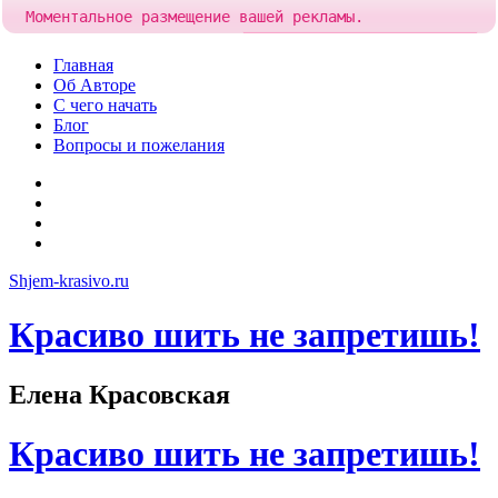
Моментальное размещение вашей рекламы.
Попробовать!
Добавить рекламу за
85 рублей
Skip
Главная
to
Об Авторе
content
С чего начать
Блог
Вопросы и пожелания
YouTube
Pinterest
RSS
Я
ВКонтакте
Shjem-krasivo.ru
Красиво шить не запретишь!
Елена Красовская
Красиво шить не запретишь!