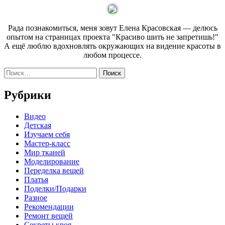
записям
Рада познакомиться, меня зовут Елена Красовская — делюсь
опытом на страницах проекта "Красиво шить не запретишь!"
А ещё люблю вдохновлять окружающих на видение красоты в
любом процессе.
Найти:
Рубрики
Видео
Детская
Изучаем себя
Мастер-класс
Мир тканей
Моделирование
Переделка вещей
Платья
Поделки/Подарки
Разное
Рекомендации
Ремонт вещей
Секреты кроя