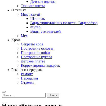
Детская одежда
Техника шитья
О тканях
Мир тканей
Штапель
Виды трикотажных полотен. Видеообзор
Футер
Виды утеплителей
Мех
Крой
Секреты кроя
Построение основы
Построение юбки
Построение рукава
Детское платье
Корректировка выкроек
Ремонт и переделка
Ремонт
Переделка
Отделка
Search
Найти:
Наша «Веселая дорога»