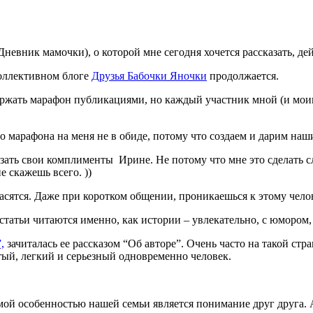
Дневник мамочки), о которой мне сегодня хочется рассказать, дей
оллективном блоге
Друзья Бабочки Яночки
продолжается.
держать марафон публикациями, но каждый участник мной (и мои
о марафона на меня не в обиде, потому что создаем и дарим на
зать свои комплименты Ирине. Не потому что мне это сделать сл
 скажешь всего. ))
гласятся. Даже при коротком общении, проникаешься к этому чело
статьи читаются именно, как истории – увлекательно, с юмором, 
,
зачиталась ее рассказом “Об авторе”. Очень часто на такой стр
тый, легкий и серьезный одновременно человек.
ой особенностью нашей семьи является понимание друг друга. 