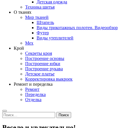
Детская одежда
Техника шитья
О тканях
Мир тканей
Штапель
Виды трикотажных полотен. Видеообзор
Футер
Виды утеплителей
Мех
Крой
Секреты кроя
Построение основы
Построение юбки
Построение рукава
Детское платье
Корректировка выкроек
Ремонт и переделка
Ремонт
Переделка
Отделка
Search
Найти:
Весело и увлекательно!