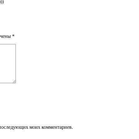
))
ечены
*
ля последующих моих комментариев.