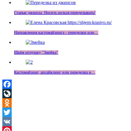
Старые джинсы. Носить нельзя переделывать!
Направления кастомайзинга - переделки или…
Шьём игрушку "Змейка"
Кастомайзинг, апсайклинг или переделка и…
Facebook
LiveJournal
Odnoklassniki
Twitter
VK