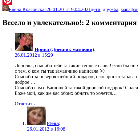
Елена Красовская
26.01.2012
19.04.2021
дети
,
дружба
,
марафо
Pinterest
Весело и увлекательно!
: 2 комментария
Ирина (Дневник мамочки)
:
26.01.2012 в 15:29
Леночка, спасибо тебе за такие теплые слова! если бы не 
с тем, о ком ты так заманчиво написала 🙂
Спасибо за невероятнейший подарок, словарного запаса 
доброе …
Спасибо вам с Ванюшей за такой дорогой подарок! Спаси
Боже мой, как же вас обоих обнять-то хочется…
Ответить
Elena
:
26.01.2012 в 16:08