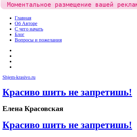
Моментальное размещение вашей рекла
Skip
Главная
to
Об Авторе
content
С чего начать
Блог
Вопросы и пожелания
YouTube
Pinterest
RSS
Я
ВКонтакте
Shjem-krasivo.ru
Красиво шить не запретишь!
Елена Красовская
Красиво шить не запретишь!