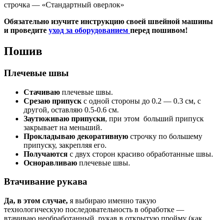
строчка — «Стандартный оверлок»
Обязательно изучите инструкцию своей швейной машины
и проведите
уход за оборудованием
перед пошивом!
Пошив
Плечевые швы
Стачиваю
плечевые швы.
Срезаю припуск
с одной стороны до 0.2 — 0.3 см, с
другой, оставляю 0.5-0.6 см.
Заутюживаю припуски
, при этом больший припуск
закрывает на меньший.
Прокладываю декоративную
строчку по большему
припуску, закрепляя его.
Получаются
с двух сторон красиво обработанные швы.
Осноравливаю
плечевые швы.
Втачивание рукава
Да, в этом случае,
я выбираю именно такую
технологическую последовательность в обработке —
втачиваю необработанный рукав в открытую пройму (как