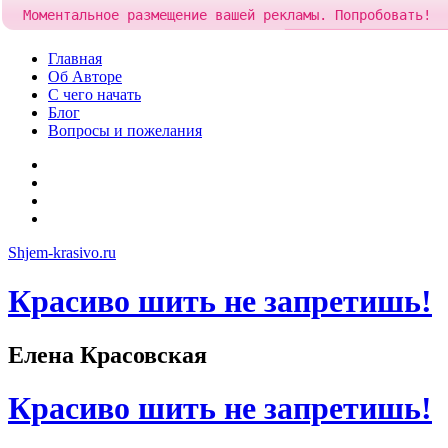
Моментальное размещение вашей рекламы. Попробовать!
Добавить рекламу за
84
Skip
Главная
to
Об Авторе
content
С чего начать
Блог
Вопросы и пожелания
YouTube
Pinterest
RSS
Я
ВКонтакте
Shjem-krasivo.ru
Красиво шить не запретишь!
Елена Красовская
Красиво шить не запретишь!