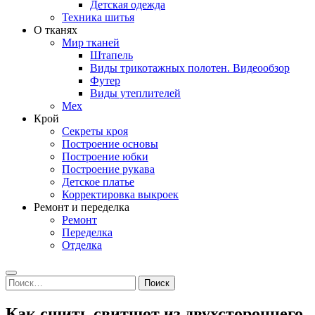
Детская одежда
Техника шитья
О тканях
Мир тканей
Штапель
Виды трикотажных полотен. Видеообзор
Футер
Виды утеплителей
Мех
Крой
Секреты кроя
Построение основы
Построение юбки
Построение рукава
Детское платье
Корректировка выкроек
Ремонт и переделка
Ремонт
Переделка
Отделка
Search
Найти:
Как сшить свитшот из двухстороннего