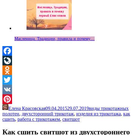
Масленица. Традиции, правила и почему…
Facebook
LiveJournal
Odnoklassniki
Twitter
VK
Елена Красовская
09.04.2015
29.07.2019
виды трикотажных
Pinterest
полотен
,
двухсторонний трикотаж
,
изделия из трикотажа
,
как
сшить
,
работа с трикотажем
,
свитшот
Как сшить свитшот из двухстороннего