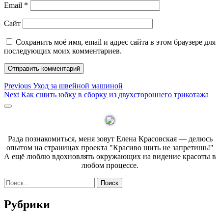
Email
*
Сайт
Сохранить моё имя, email и адрес сайта в этом браузере для
последующих моих комментариев.
Навигация
Previous
Previous
Уход за швейной машиной
Next
post:
Next
Как сшить юбку в сборку из двухстороннего трикотажа
по
post:
Sidebar
записям
Рада познакомиться, меня зовут Елена Красовская — делюсь
опытом на страницах проекта "Красиво шить не запретишь!"
А ещё люблю вдохновлять окружающих на видение красоты в
любом процессе.
Найти:
Рубрики