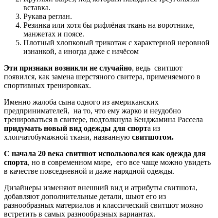
вставка.
Рукава реглан.
Резинка или хотя бы рифлёная ткань на воротнике,
манжетах и поясе.
Плотный хлопковый трикотаж с характерной неровной
изнанкой, а иногда даже с начёсом
Эти признаки возникли не случайно
, ведь свитшот
появился, как замена шерстяного свитера, применяемого в
спортивных тренировках.
Именно жалоба сына одного из американских
предпринимателей, на то, что ему жарко и неудобно
тренироваться в свитере, подтолкнула Бенджамина Рассела
придумать новый вид одежды для спорт
а из
хлопчатобумажной ткани, названную
свитшотом.
С начала 20 века свитшот использовался как одежда для
спорта
, но в современном мире, его все чаще можно увидеть
в качестве повседневной и даже нарядной одежды.
Дизайнеры изменяют внешний вид и атрибуты свитшота,
добавляют дополнительные детали, шьют его из
разнообразных материалов и классический свитшот можно
встретить в самых разнообразных вариантах.