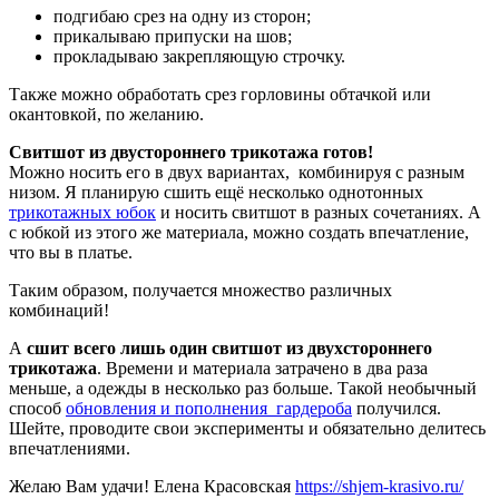
подгибаю срез на одну из сторон;
прикалываю припуски на шов;
прокладываю закрепляющую строчку.
Также можно обработать срез горловины обтачкой или
окантовкой, по желанию.
Свитшот из двустороннего трикотажа готов!
Можно носить его в двух вариантах, комбинируя с разным
низом. Я планирую сшить ещё несколько однотонных
трикотажных юбок
и носить свитшот в разных сочетаниях. А
с юбкой из этого же материала, можно создать впечатление,
что вы в платье.
Таким образом, получается множество различных
комбинаций!
А
сшит всего лишь один свитшот из двухстороннего
трикотажа
. Времени и материала затрачено в два раза
меньше, а одежды в несколько раз больше. Такой необычный
способ
обновления и пополнения гардероба
получился.
Шейте, проводите свои эксперименты и обязательно делитесь
впечатлениями.
Желаю Вам удачи! Елена Красовская
https://shjem-krasivo.ru/