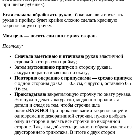
при шитье рубашек).
Если сначала обработать рукав
, боковые швы и втачать
рукав в пройму, будет крайне сложно сделать красивую
закрепляющую строчку.
Моя цель — носить свитшот с двух сторон.
Поэтому:
Сначала вметываю и втачиваю рукав
эластичной
строчкой в открытую пройму;
Затем
заутюживаю припуск
в сторону рукава,
аккуратно растягивая шов по окату;
Повторяю операцию с припусками — срезаю припуск
с одной стороны до 0.2 — 0.3 см, с другой, оставляю 0.5-
0.6 см.
Прокладываю
закрепляющую строчку по окату рукава.
Это нужно делать аккуратно, медленно продвигая
детали и следя за тем, чтобы строчка шла
ровно.
ВАЖНО!
При прокладывании закрепляющей и
одновременно декоративной строчки, нужно выбрать
одну из сторон и делать все строчки по выбранной
стороне. Так, вы добьетесь цельности образа изделия из
двустороннего трикотажа. В итоге с двух сторон