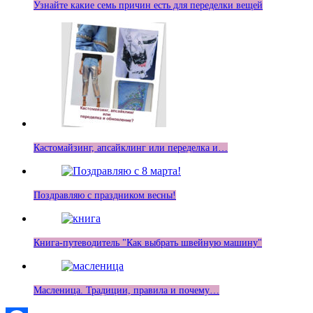
Узнайте какие семь причин есть для переделки вещей
Кастомайзинг, апсайклинг или переделка и…
Поздравляю с праздником весны!
Книга-путеводитель "Как выбрать швейную машину"
Масленица. Традиции, правила и почему…