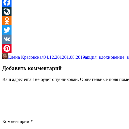
Facebook
LiveJournal
Odnoklassniki
Twitter
VK
Елена Красовская
04.12.2012
01.08.2019
акция
,
вдохновение
,
в
Pinterest
Добавить комментарий
Ваш адрес email не будет опубликован.
Обязательные поля пом
Комментарий
*