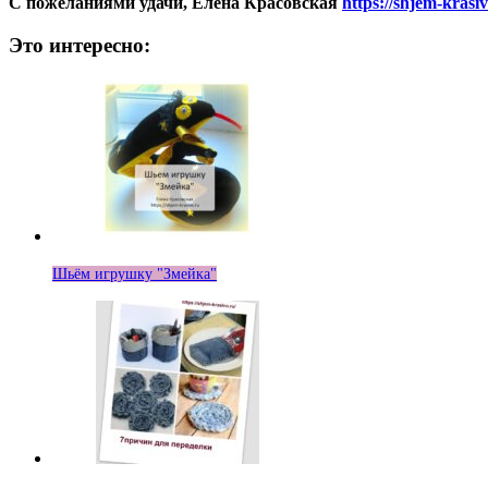
С пожеланиями удачи, Елена Красовская
https://shjem-krasiv
Это интересно:
Шьём игрушку "Змейка"