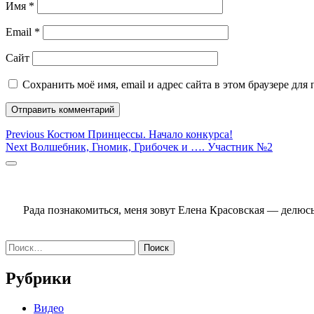
Имя
*
Email
*
Сайт
Сохранить моё имя, email и адрес сайта в этом браузере д
Навигация
Previous
Previous
Костюм Принцессы. Начало конкурса!
Next
post:
Next
Волшебник, Гномик, Грибочек и …. Участник №2
по
post:
Sidebar
записям
Рада познакомиться, меня зовут Елена Красовская — делю
Найти:
Рубрики
Видео