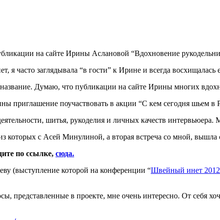
 публикации на сайте Ирины Аслановой “Вдохновение рукодельн
ет, я часто заглядывала “в гости” к Ирине и всегда восхищалас
ое название. Думаю, что публикации на сайте Ирины многих вдо
ны приглашение поучаствовать в акции “С кем сегодня шьем в Р
еятельности, шитья, рукоделия и личных качеств интервьюера. 
из которых с Асей Минулиной, а вторая встреча со мной, вышла 
дите по ссылке,
сюда.
чеву (выступление которой на конференции “
Швейный инет 2012
сы, представленные в проекте, мне очень интересно. От себя х