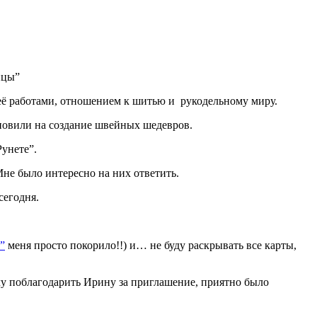
ицы”
ь её работами, отношением к шитью и рукодельному миру.
хновили на создание швейных шедевров.
унете”.
Мне было интересно на них ответить.
сегодня.
”
меня просто покорило!!) и… не буду раскрывать все карты,
очу поблагодарить Ирину за приглашение, приятно было