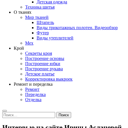
Детская одежда
Техника шитья
О тканях
Мир тканей
Штапель
Виды трикотажных полотен. Видеообзор
Футер
Виды утеплителей
Мех
Крой
Секреты кроя
Построение основы
Построение юбки
Построение рукава
Детское платье
Корректировка выкроек
Ремонт и переделка
Ремонт
Переделка
Отделка
Search
Найти:
Интервью на сайте Ирины Аслановой.