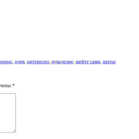
опрос
,
идея
,
интересно
,
рукоделие
,
шейте сами
,
шитье
ечены
*