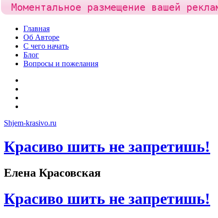
Моментальное размещение вашей рекла
Skip
Главная
to
Об Авторе
content
С чего начать
Блог
Вопросы и пожелания
YouTube
Pinterest
RSS
Я
ВКонтакте
Shjem-krasivo.ru
Красиво шить не запретишь!
Елена Красовская
Красиво шить не запретишь!