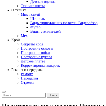
Детская одежда
Техника шитья
О тканях
Мир тканей
Штапель
Виды трикотажных полотен. Видеообзор
Футер
Виды утеплителей
Мех
Крой
Секреты кроя
Построение основы
Построение юбки
Построение рукава
Детское платье
Корректировка выкроек
Ремонт и переделка
Ремонт
Переделка
Отделка
Search
Найти:
Подготовка ткани к раскрою. Причем зд