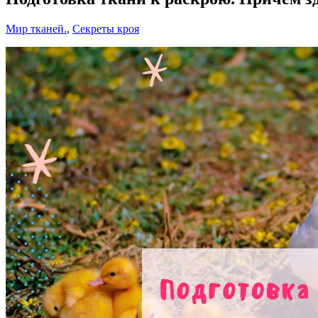
Мир тканей.
,
Секреты кроя