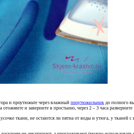
тора и проутюжьте через влажный
проутюжильник
до полного в
ка отожмите и заверните в простыню, через 2 – 3 часа развернит
сочке ткани, не остаются ли пятна от воды и утюга, у тканей с
 раскроем не декатируют, а проглаживают (можно использовать у