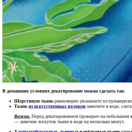
В домашних условиях декатирование можно сделать так
:
Шерстяную ткань
равномерно увлажните из пульвериза
Ткань
из искусственных волокон
замочите в воде, слег
Важно.
Перед декатированием проверьте на небольшом ку
— замочив лоскуток ткани в воде на несколько минут.
Хлопчатобумажные
,
льняные
и шёлковые ткани
перед