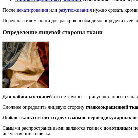
После
декатирования
или
разутюживания
нужно срезать кромки
Перед настилом ткани для раскроя необходимо определить её л
Определение лицевой стороны ткани
Для наб
ивных тканей
это не трудно — рисунок наносится на л
Сложнее определить лицевую сторону
гладкоокрашенной тка
Любая ткань состоит из двух взаимно перпендикулярных п
Самыми распространенными являются ткани с
полотняным
пе
искусственного шелка.