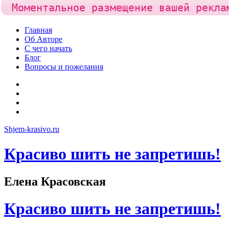
Моментальное размещение вашей рекла
Skip
Главная
to
Об Авторе
content
С чего начать
Блог
Вопросы и пожелания
YouTube
Pinterest
RSS
Я
ВКонтакте
Shjem-krasivo.ru
Красиво шить не запретишь!
Елена Красовская
Красиво шить не запретишь!