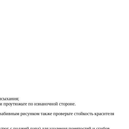
ысыхания;
е и проутюжьте по изнаночной стороне.
 набивным рисунком также проверьте стойкость красителя
тюг с подачей пара) для удаления помятостей и сгибов