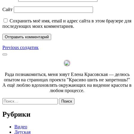
Сайт
Сохранить моё имя, email и адрес сайта в этом браузере для
последующих моих комментариев.
Навигация
Previous
Previous
солдатик
post:
по
Sidebar
записям
Рада познакомиться, меня зовут Елена Красовская — делюсь
опытом на страницах проекта "Красиво шить не запретишь!"
А ещё люблю вдохновлять окружающих на видение красоты в
любом процессе.
Найти:
Рубрики
Видео
Детская