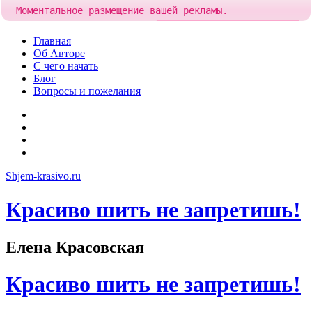
Моментальное размещение вашей рекламы.
Попробовать!
Добавить рекламу за
83 рубля
Skip
Главная
to
Об Авторе
content
С чего начать
Блог
Вопросы и пожелания
YouTube
Pinterest
RSS
Я
ВКонтакте
Shjem-krasivo.ru
Красиво шить не запретишь!
Елена Красовская
Красиво шить не запретишь!