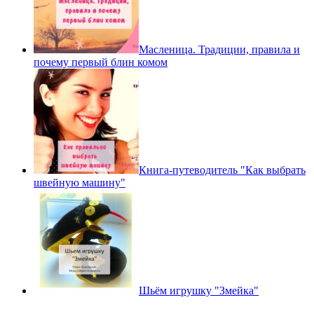
Масленица. Традиции, правила и
почему первый блин комом
Книга-путеводитель "Как выбрать
швейную машину"
Шьём игрушку "Змейка"