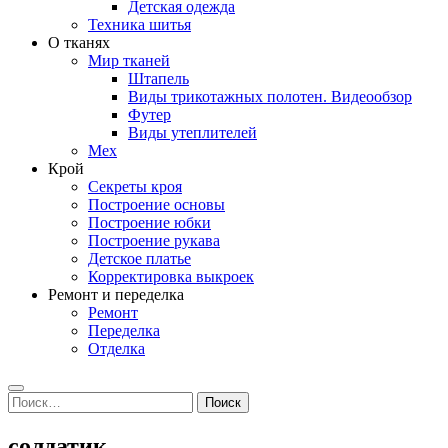
Детская одежда
Техника шитья
О тканях
Мир тканей
Штапель
Виды трикотажных полотен. Видеообзор
Футер
Виды утеплителей
Мех
Крой
Секреты кроя
Построение основы
Построение юбки
Построение рукава
Детское платье
Корректировка выкроек
Ремонт и переделка
Ремонт
Переделка
Отделка
Search
Найти:
солдатик