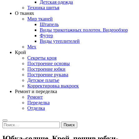
Детская одежда
Техника шитья
О тканях
Мир тканей
Штапель
Виды трикотажных полотен. Видеообзор
Футер
Виды утеплителей
Мех
Крой
Секреты кроя
Построение основы
Построение юбки
Построение рукава
Детское платье
Корректировка выкроек
Ремонт и переделка
Ремонт
Переделка
Отделка
Search
Найти:
Юбка-солнце. Крой, пошив юбки-