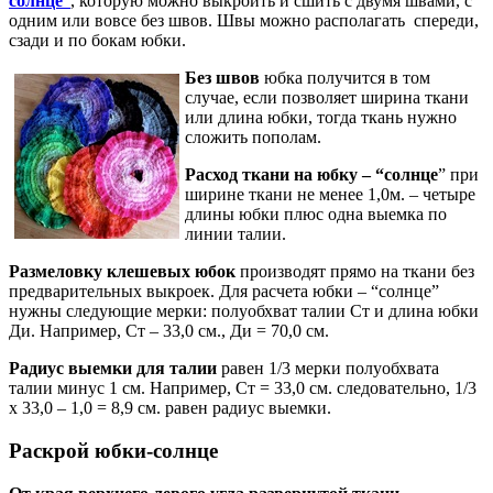
солнце
”
, которую можно выкроить и сшить с двумя швами, с
одним или вовсе без швов. Швы можно располагать спереди,
сзади и по бокам юбки.
Без швов
юбка получится в том
случае, если позволяет ширина ткани
или длина юбки, тогда ткань нужно
сложить пополам.
Расход ткани на юбку – “солнце
” при
ширине ткани не менее 1,0м. – четыре
длины юбки плюс одна выемка по
линии талии.
Размеловку клешевых юбок
производят прямо на ткани без
предварительных выкроек. Для расчета юбки – “солнце”
нужны следующие мерки: полуобхват талии Ст и длина юбки
Ди. Например, Ст – 33,0 см., Ди = 70,0 см.
Радиус выемки для талии
равен 1/3 мерки полуобхвата
талии минус 1 см. Например, Ст = 33,0 см. следовательно, 1/3
х 33,0 – 1,0 = 8,9 см. равен радиус выемки.
Раскрой юбки-солнце