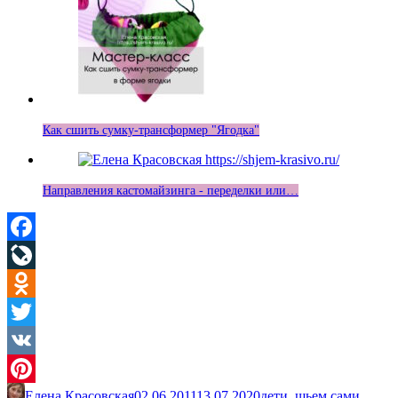
Как сшить сумку-трансформер "Ягодка"
Направления кастомайзинга - переделки или…
Facebook
LiveJournal
Odnoklassniki
Twitter
VK
Елена Красовская
02.06.2011
13.07.2020
дети
,
шьем сами
,
Pinterest