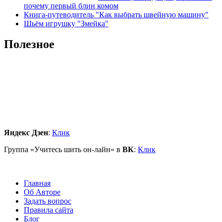
почему первый блин комом
Книга-путеводитель "Как выбрать швейную машину"
Шьём игрушку "Змейка"
Полезное
Яндекс Дзен
:
Клик
Группа «Учитесь шить он-лайн» в
ВК
:
Клик
Главная
Об Авторе
Задать вопрос
Правила сайта
Блог