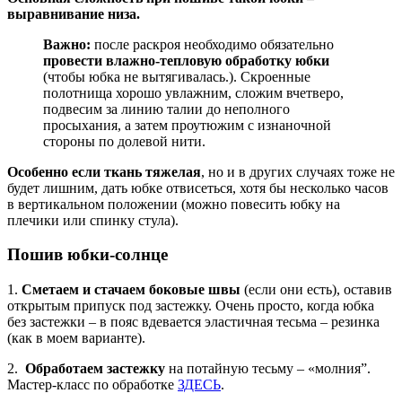
выравнивание низа.
Важно:
после раскроя необходимо обязательно
провести влажно-тепловую обработку юбки
(чтобы юбка не вытягивалась.). Скроенные
полотнища хорошо увлажним, сложим вчетверо,
подвесим за линию талии до неполного
просыхания, а затем проутюжим с изнаночной
стороны по долевой нити.
Особенно если ткань тяжелая
, но и в других случаях тоже не
будет лишним, дать юбке отвисеться, хотя бы несколько часов
в вертикальном положении (можно повесить юбку на
плечики или спинку стула).
Пошив юбки-солнце
1.
Сметаем и стачаем боковые швы
(если они есть), оставив
открытым припуск под застежку. Очень просто, когда юбка
без застежки – в пояс вдевается эластичная тесьма – резинка
(как в моем варианте).
2.
Обработаем застежку
на потайную тесьму – «молния”.
Мастер-класс по обработке
ЗДЕСЬ
.