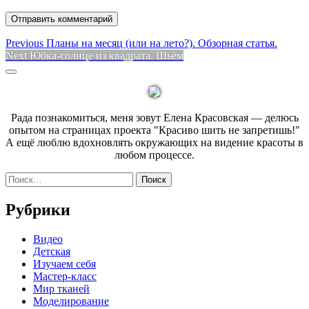
Навигация
Previous
Previous
Планы на месяц (или на лето?). Обзорная статья.
Next
post:
Next
Юбка-солнце из квадрата. Шьём
по
post:
Sidebar
записям
Рада познакомиться, меня зовут Елена Красовская — делюсь
опытом на страницах проекта "Красиво шить не запретишь!"
А ещё люблю вдохновлять окружающих на видение красоты в
любом процессе.
Найти:
Рубрики
Видео
Детская
Изучаем себя
Мастер-класс
Мир тканей
Моделирование