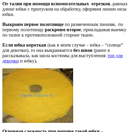
От талии при помощи вспомогательных отрезков
, равных
длине юбки с припуском на обработку, оформим линию низа
юбки.
Выкроим первое полотнище
по размеченным линиям, по
первому полотнищу
раскроим второе
, прикладывая выемку
по талии к противоположной стороне ткани.
Если юбка короткая
(как в моем случае – юбка – “солнце”
для девочки), то она выкраивается
без швов
(ранее я
рассказывала, как шила костюмы для выступления:
топ для
девочки
и юбку)
.
Основная сложность при пошиве такой юбки –