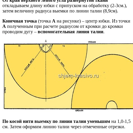
От края верхнего левого угла развернутой ткани
откладываем длину юбки с припуском на обработку (2-3см.),
затем величину радиуса выемки по линии талии (8,9см).
Конечная точка
(точка
А
на рисунке) – центр юбки. Из точки
А
полученным при расчете радиусом от кромки до кромки
проводим дугу –
вспомогательная линия талии
.
По косой нити выемку по линии талии уменьшим
на 1,0-1,5
см. Затем оформим линию талии через отмеченные отрезки.