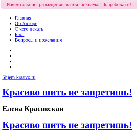
Моментальное размещение вашей рекламы. Попробовать!
Skip
Главная
to
Об Авторе
content
С чего начать
Блог
Вопросы и пожелания
YouTube
Pinterest
RSS
Я
ВКонтакте
Shjem-krasivo.ru
Красиво шить не запретишь!
Елена Красовская
Красиво шить не запретишь!