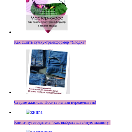
Как сшить сумку-трансформер "Ягодка"
Старые джинсы. Носить нельзя переделывать!
Книга-путеводитель "Как выбрать швейную машину"