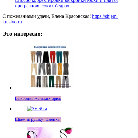
Способ корректировки выкройки юбки и платья
при разновысоких бедрах
С пожеланиями удачи, Елена Красовская!
https://shjem-
krasivo.ru
Это интересно:
Выкройка женских брюк
Шьём игрушку "Змейка"