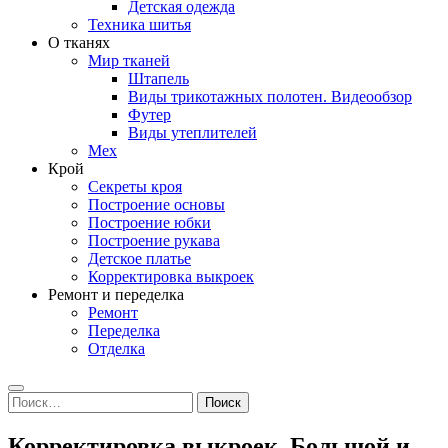
Детская одежда
Техника шитья
О тканях
Мир тканей
Штапель
Виды трикотажных полотен. Видеообзор
Футер
Виды утеплителей
Мех
Крой
Секреты кроя
Построение основы
Построение юбки
Построение рукава
Детское платье
Корректировка выкроек
Ремонт и переделка
Ремонт
Переделка
Отделка
Search
Найти:
Корректировка выкроек. Большой и