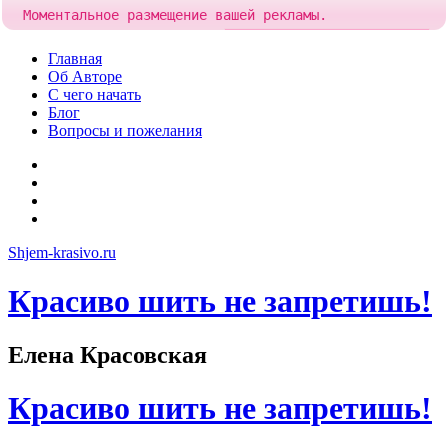
Моментальное размещение вашей рекламы.
Попробовать!
Добавить рекламу за
84 рубля
Skip
Главная
to
Об Авторе
content
С чего начать
Блог
Вопросы и пожелания
YouTube
Pinterest
RSS
Я
ВКонтакте
Shjem-krasivo.ru
Красиво шить не запретишь!
Елена Красовская
Красиво шить не запретишь!