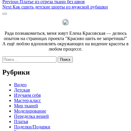
Навигация
Previous
Previous
Платье из отреза ткани без швов
Next
post:
Next
Как сшить детские шорты из мужской рубашки
по
post:
Sidebar
записям
Рада познакомиться, меня зовут Елена Красовская — делюсь
опытом на страницах проекта "Красиво шить не запретишь!"
А ещё люблю вдохновлять окружающих на видение красоты в
любом процессе.
Найти:
Рубрики
Видео
Детская
Изучаем себя
Мастер-класс
Мир тканей
Моделирование
Переделка вещей
Платья
Поделки/Подарки