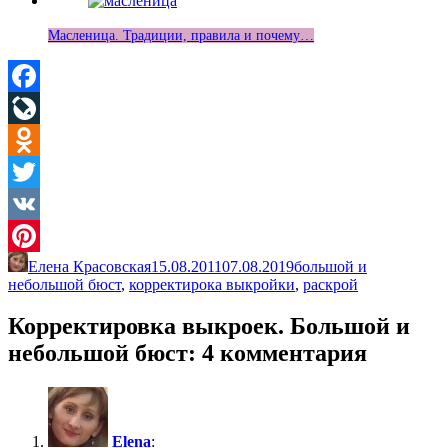
Масленица. Традиции, правила и почему…
Facebook
LiveJournal
Odnoklassniki
Twitter
VK
Елена Красовская
15.08.2011
07.08.2019
большой и
Pinterest
небольшой бюст
,
корректирока выкройки
,
раскрой
Корректировка выкроек. Большой и
небольшой бюст
: 4 комментария
Elena
: