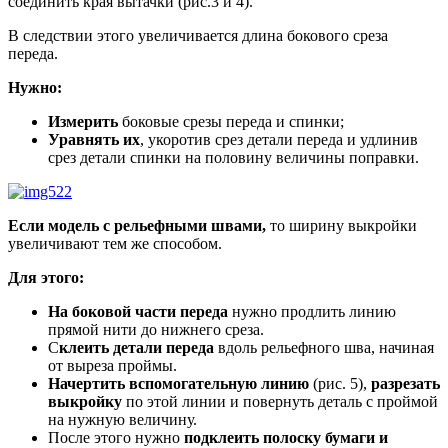
соединить края вытачки (рис.3 и 4).
В следствии этого увеличивается длина бокового среза
переда.
Нужно:
Измерить
боковые срезы переда и спинки;
Уравнять их
, укоротив срез детали переда и удлинив
срез детали спинки на половину величины поправки.
Если модель с рельефными швами,
то ширину выкройки
увеличивают тем же способом.
Для этого:
На боковой части переда
нужно продлить линию
прямой нити до нижнего среза.
С
клеить детали переда
вдоль рельефного шва, начиная
от выреза проймы.
Начертить вспомогательную линию
(рис. 5),
разрезать
выкройку
по этой линии и повернуть деталь с проймой
на нужную величину.
После этого нужно
подклеить полоску бумаги и