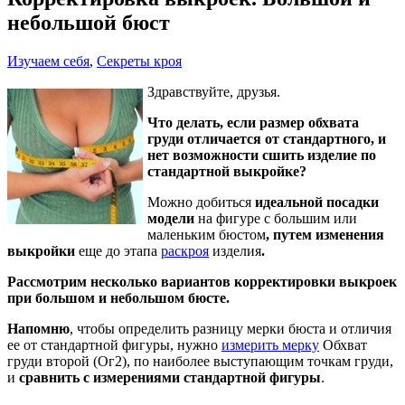
небольшой бюст
Изучаем себя
,
Секреты кроя
Здравствуйте, друзья.
Что делать, если размер обхвата
груди отличается от стандартного, и
нет возможности сшить изделие по
стандартной выкройке?
Можно добиться
идеальной посадки
модели
на фигуре с большим или
маленьким бюстом
, путем изменения
выкройки
еще до этапа
раскроя
изделия
.
Рассмотрим несколько вариантов корректировки выкроек
при большом и небольшом бюсте.
Напомню
, чтобы определить разницу мерки бюста и отличия
ее от стандартной фигуры, нужно
измерить мерку
Обхват
груди второй (Ог2), по наиболее выступающим точкам груди,
и
сравнить с измерениями стандартной фигуры
.