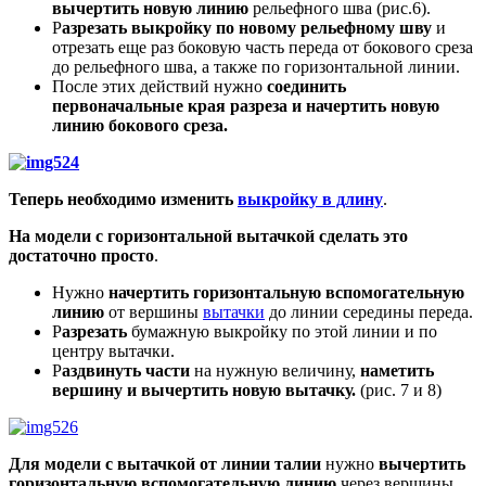
вычертить новую линию
рельефного шва (рис.6).
Р
азрезать выкройку по новому рельефному
шву
и
отрезать еще раз боковую часть переда от бокового среза
до рельефного шва, а также по горизонтальной линии.
После этих действий нужно
соединить
первоначальные края разреза и начертить новую
линию бокового среза.
Теперь необходимо изменить
выкройку в длину
.
На модели с горизонтальной вытачкой сделать это
достаточно просто
.
Нужно
начертить горизонтальную вспомогательную
линию
от вершины
вытачки
до линии середины переда.
Р
азрезать
бумажную выкройку по этой линии и по
центру вытачки.
Р
аздвинуть части
на нужную величину,
наметить
вершину и вычертить новую вытачку.
(рис. 7 и 8)
Для модели с вытачкой от линии талии
нужно
вычертить
горизонтальную вспомогательную линию
через вершины