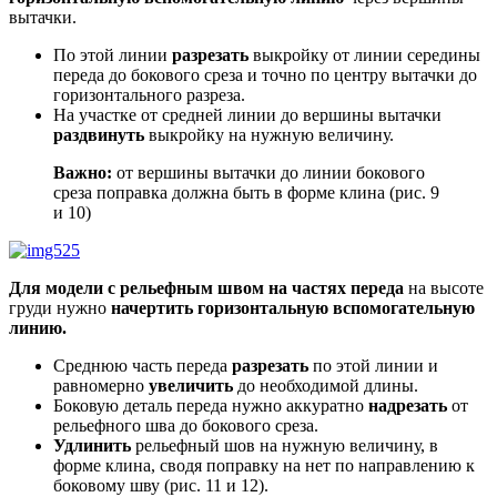
вытачки.
По этой линии
разрезать
выкройку от линии середины
переда до бокового среза и точно по центру вытачки до
горизонтального разреза.
На участке от средней линии до вершины вытачки
раздвинуть
выкройку на нужную величину.
Важно:
от вершины вытачки до линии бокового
среза поправка должна быть в форме клина (рис. 9
и 10)
Для модели с рельефным швом на частях переда
на высоте
груди нужно
начертить горизонтальную вспомогательную
линию.
Среднюю часть переда
разрезать
по этой линии и
равномерно
увеличить
до необходимой длины.
Боковую деталь переда нужно аккуратно
надрезать
от
рельефного шва до бокового среза.
Удлинить
рельефный шов на нужную величину, в
форме клина, сводя поправку на нет по направлению к
боковому шву (рис. 11 и 12).