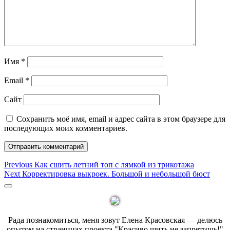
Имя
*
Email
*
Сайт
Сохранить моё имя, email и адрес сайта в этом браузере для
последующих моих комментариев.
Навигация
Previous
Previous
Как сшить летний топ с лямкой из трикотажа
Next
post:
Next
Корректировка выкроек. Большой и небольшой бюст
по
post:
Sidebar
записям
Рада познакомиться, меня зовут Елена Красовская — делюсь
опытом на страницах проекта "Красиво шить не запретишь!"