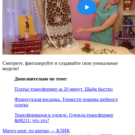
Смотрите, фантазируйте и создавайте свои уникальные
модели!
Дополнительно по теме:
Платье-трансформер за 20 минут. Шьём быстро
Французская косынка. Тонкости пошива шейного
платка
Трансформация в одежде. Одежда-трансформер
&#8211; что это?
Много книг по шитью — КЛИК