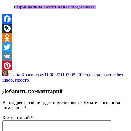
Старые джинсы. Носить нельзя переделывать!
Facebook
LiveJournal
Odnoklassniki
Twitter
VK
Елена Красовская
11.08.2011
07.08.2019
одежда
,
платье без
Pinterest
швов
,
просто
Добавить комментарий
Ваш адрес email не будет опубликован.
Обязательные поля
помечены
*
Комментарий
*