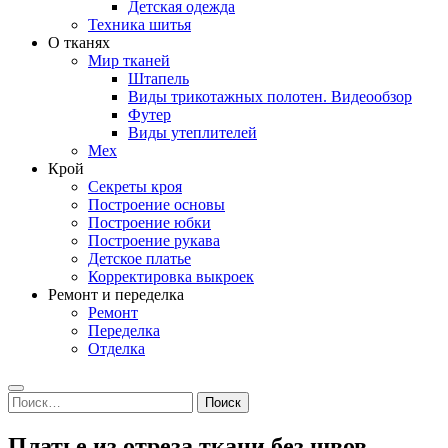
Детская одежда
Техника шитья
О тканях
Мир тканей
Штапель
Виды трикотажных полотен. Видеообзор
Футер
Виды утеплителей
Мех
Крой
Секреты кроя
Построение основы
Построение юбки
Построение рукава
Детское платье
Корректировка выкроек
Ремонт и переделка
Ремонт
Переделка
Отделка
Search
Найти:
Платье из отреза ткани без швов