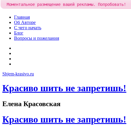
Моментальное размещение вашей рекламы. Попробовать!
Добавить ре
Skip
Главная
to
Об Авторе
content
С чего начать
Блог
Вопросы и пожелания
YouTube
Pinterest
RSS
Я
ВКонтакте
Shjem-krasivo.ru
Красиво шить не запретишь!
Елена Красовская
Красиво шить не запретишь!