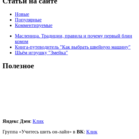
Статьи на сайте
Новые
Популярные
Комментируемые
Масленица. Традиции, правила и почему первый блин
комом
Книга-путеводитель "Как выбрать швейную машину"
Шьём игрушку "Змейка"
Полезное
Яндекс Дзен
:
Клик
Группа «Учитесь шить он-лайн» в
ВК
:
Клик