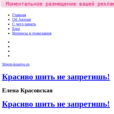
Моментальное размещение вашей рекла
Skip
Главная
to
Об Авторе
content
С чего начать
Блог
Вопросы и пожелания
YouTube
Pinterest
RSS
Я
ВКонтакте
Shjem-krasivo.ru
Красиво шить не запретишь!
Елена Красовская
Красиво шить не запретишь!