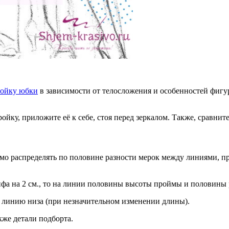
ройку юбки
в зависимости от телосложения и особенностей фигу
йку, приложите её к себе, стоя перед зеркалом. Также, сравни
имо распределять по половине разности мерок между линиями,
фа на 2 см., то на линии половины высоты проймы и половины 
 линию низа (при незначительном изменении длины).
кже детали подборта.