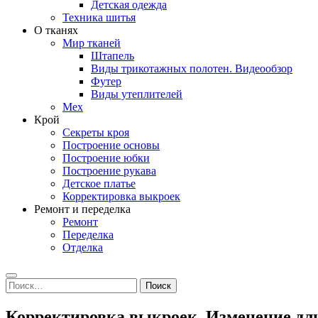
Детская одежда
Техника шитья
О тканях
Мир тканей
Штапель
Виды трикотажных полотен. Видеообзор
Футер
Виды утеплителей
Мех
Крой
Секреты кроя
Построение основы
Построение юбки
Построение рукава
Детское платье
Корректировка выкроек
Ремонт и переделка
Ремонт
Переделка
Отделка
Search
Найти:
Корректировка выкроек. Изменение дл