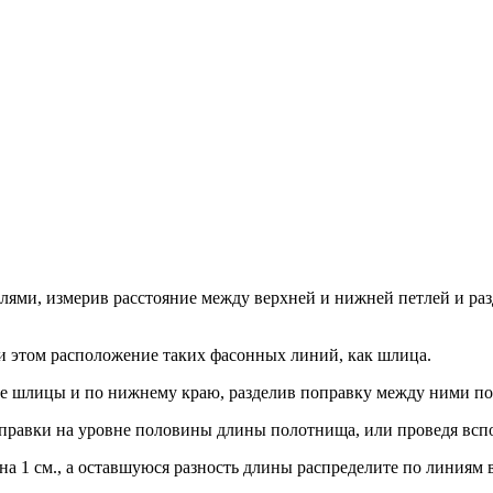
тлями, измерив расстояние между верхней и нижней петлей и раз
и этом расположение таких фасонных линий, как шлица.
ше шлицы и по нижнему краю, разделив поправку между ними п
правки на уровне половины длины полотнища, или проведя всп
а 1 см., а оставшуюся разность длины распределите по линиям 