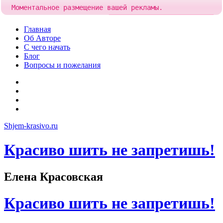
Моментальное размещение вашей рекламы.
Попробовать!
Добавить рекламу за
85 рублей
Skip
Главная
to
Об Авторе
content
С чего начать
Блог
Вопросы и пожелания
YouTube
Pinterest
RSS
Я
ВКонтакте
Shjem-krasivo.ru
Красиво шить не запретишь!
Елена Красовская
Красиво шить не запретишь!