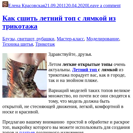
платье-
Елена Красовская
21.09.2011
20.04.2020
Leave a comment
рубашку»
Как сшить летний топ с лямкой из
трикотажа
Блузы, свитшот, рубашки
,
Мастер-класс
,
Моделирование
,
Техника шитья
,
Трикотаж
Здравствуйте, друзья.
Летом
легкие открытые топы
очень
актуальны.
Летний топ
с лямкой
из
трикотажа порадует вас, как в городе,
так и на знойном пляже.
Вариаций моделей таких топов великое
множество, но почти все они сводятся к
тому, что модель должна быть
открытой, не стесняющей движения, легкой, комфортной в
носке и красивой.
Предлагаю вашему вниманию простой в обработке и раскрое
топ, выкройку которого вы можете использовать для создания
топов и
платьев
различного назначения.