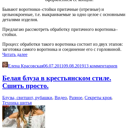
Бывают воротники–стойки притачные (отрезные) и
цельнокроеные, т.е. выкраиваемые за одно целое с основными
деталями изделия.
Предлагаю рассмотреть обработку притачного воротника–
стойки.
Процесс обработки такого воротника состоит из двух этапов:
заготовка самого воротника и соединение его с горловиной.
«Притачной
Читать далее
воротник-
стойка.
Елена Красовская
06.07.2011
09.08.2019
13 комментариев
Обработка»
Белая блуза в крестьянском стиле.
Сшить просто.
Блузы, свитшот, рубашки
,
Видео
,
Разное
,
Секреты кроя
,
Техника шитья