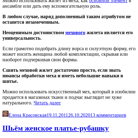
Можно использовать жилет из меха, как
основной элемент
в
ансамбле или дать ему вспомогательную роль.
В любом случае, наряд дополненный таким атрибутом не
останется незамеченным.
Неоценимым достоинством
мехового
жилета является его
универсальность
.
Если грамотно подобрать длину ворса и силуэтную форму, его
может носить женщина любой комплектации, скрывая или
наоборот подчеркивая свои формы.
Сшить меховой жилет достаточно просто, если знать
нюансы обработки меха и иметь небольшие навыки в
шитье.
Можно использовать искусственный мех, который в изобилии
продается в магазинах ткани и подчас выглядит не хуже
«Шьём
натурального.
Читать далее
меховой
жилет»
Елена Красовская
19.11.2011
26.10.2020
13 комментариев
Шьём женское платье-рубашку