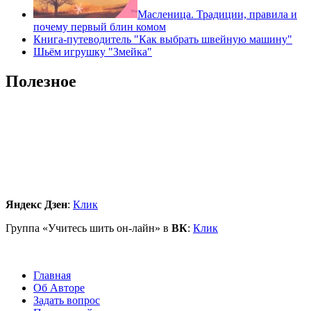
Масленица. Традиции, правила и
почему первый блин комом
Книга-путеводитель "Как выбрать швейную машину"
Шьём игрушку "Змейка"
Полезное
Яндекс Дзен
:
Клик
Группа «Учитесь шить он-лайн» в
ВК
:
Клик
Главная
Об Авторе
Задать вопрос