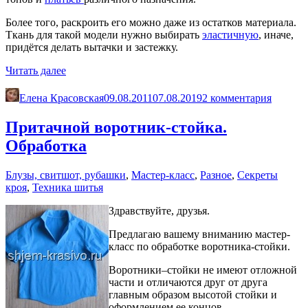
Более того, раскроить его можно даже из остатков материала.
Ткань для такой модели нужно выбирать
эластичную
, иначе,
придётся делать вытачки и застежку.
«Как
Читать далее
сшить
летний
Елена Красовская
09.08.2011
07.08.2019
2 комментария
топ
с
Притачной воротник-стойка.
лямкой
Обработка
из
трикотажа»
Блузы, свитшот, рубашки
,
Мастер-класс
,
Разное
,
Секреты
кроя
,
Техника шитья
Здравствуйте, друзья.
Предлагаю вашему вниманию мастер-
класс по обработке воротника-стойки.
Воротники–стойки не имеют отложной
части и отличаются друг от друга
главным образом высотой стойки и
оформлением ее концов.