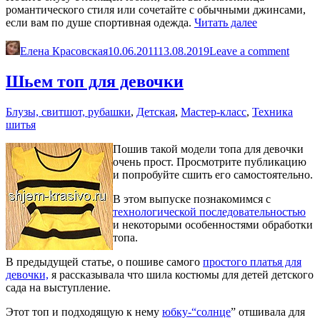
романтического стиля или сочетайте с обычными джинсами,
«Белая
если вам по душе спортивная одежда.
Читать далее
блуза
в
Елена Красовская
10.06.2011
13.08.2019
Leave a comment
крестьянско
стиле.
Шьем топ для девочки
Сшить
просто.»
Блузы, свитшот, рубашки
,
Детская
,
Мастер-класс
,
Техника
шитья
Пошив такой модели топа для девочки
очень прост. Просмотрите публикацию
и попробуйте сшить его самостоятельно.
В этом выпуске познакомимся с
технологической последовательностью
и некоторыми особенностями обработки
топа.
В предыдущей статье, о пошиве самого
простого платья для
девочки,
я рассказывала что шила костюмы для детей детского
сада на выступление.
Этот топ и подходящую к нему
юбку-“солнце
” отшивала для