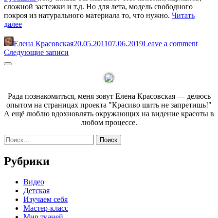
сложной застежки и т.д. Но для лета, модель свободного
покроя из натурального материала то, что нужно.
Читать
«Детская
далее
рубашка.
МАСТЕР-
Елена Красовская
20.05.2011
07.06.2019
Leave a comment
КЛАСС»
Навигация
Следующие записи
по
Sidebar
записям
Рада познакомиться, меня зовут Елена Красовская — делюсь
опытом на страницах проекта "Красиво шить не запретишь!"
А ещё люблю вдохновлять окружающих на видение красоты в
любом процессе.
Найти:
Рубрики
Видео
Детская
Изучаем себя
Мастер-класс
Мир тканей