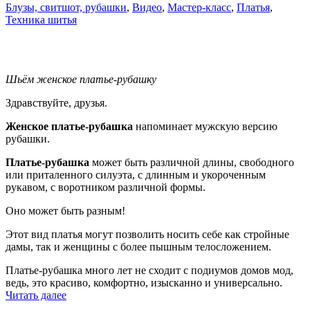
Блузы, свитшот, рубашки
,
Видео
,
Мастер-класс
,
Платья
,
Техника шитья
Шьём женское платье-рубашку
Здравствуйте, друзья.
Женское платье-рубашка
напоминает мужскую версию
рубашки.
Платье-рубашка
может быть различной длины, свободного
или приталенного силуэта, с длинным и укороченным
рукавом, с воротником различной формы.
Оно может быть разным!
Этот вид платья могут позволить носить себе как стройные
дамы, так и женщины с более пышным телосложением.
Платье-рубашка много лет не сходит с подиумов домов мод,
ведь, это красиво, комфортно, изысканно и универсально.
«Шьём
Читать далее
женское