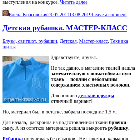
«Шьем
выступления на конкурсе.
Читать далее
топ
для
Елена Красовская
29.05.2011
13.08.2019
Leave a comment
девочки»
Детская рубашка. МАСТЕР-КЛАСС
Блузы, свитшот, рубашки
,
Детская
,
Мастер-класс
,
Техника
шитья
Здравствуйте, друзья.
Не так давно, в магазине тканей нашла
замечательную хлопчатобумажную
ткань – поплин с небольшим
содержанием эластичных волокон
.
Для пошива
детской одежды
–
отличный вариант!
Но, материал был в остатке, забрала последние 1,5 м.
Для начала, раскроила из подготовленной ткани
брючки
сыну. А из остатков материала решила выкроить
рубашку.
Рубашка
получилась без изысков. Нет кокетки, карманов,