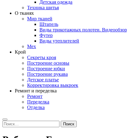
Детская одежда
Техника шитья
О тканях
Мир тканей
Штапель
Виды трикотажных полотен. Видеообзор
Футер
Виды утеплителей
Мех
Крой
Секреты кроя
Построение основы
Построение юбки
Построение рукава
Детское платье
Корректировка выкроек
Ремонт и переделка
Ремонт
Переделка
Отделка
Search
Найти: