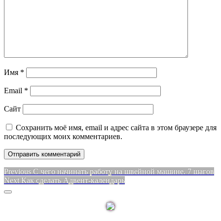
Имя
*
Email
*
Сайт
Сохранить моё имя, email и адрес сайта в этом браузере для
последующих моих комментариев.
Навигация
Previous
Previous
С чего начинать работу на швейной машине. 7 шагов
Next
post:
Next
Как сделать Адвент-календарь
по
post:
Sidebar
записям