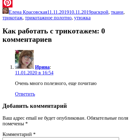
VK
Елена Красовская
11.11.2019
10.11.2019
раскрой
,
ткани
,
Pinterest
трикотаж
,
трикотажное полотно
,
утюжка
Как работать с трикотажем
: 0
комментариев
Ирина
:
11.01.2020 в 16:54
Очень много полезного, еще почитаю
Ответить
Добавить комментарий
Ваш адрес email не будет опубликован.
Обязательные поля
помечены
*
Комментарий
*