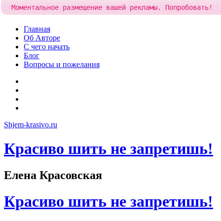
Моментальное размещение вашей рекламы. Попробовать!
Skip
Главная
to
Об Авторе
content
С чего начать
Блог
Вопросы и пожелания
YouTube
Pinterest
RSS
Я
ВКонтакте
Shjem-krasivo.ru
Красиво шить не запретишь!
Елена Красовская
Красиво шить не запретишь!