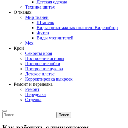
Детская одежда
Техника шитья
О тканях
Мир тканей
Штапель
Виды трикотажных полотен. Видеообзор
Футер
Виды утеплителей
Мех
Крой
Секреты кроя
Построение основы
Построение юбки
Построение рукава
Детское платье
Корректировка выкроек
Ремонт и переделка
Ремонт
Переделка
Отделка
Search
Найти:
Как работать с трикотажем