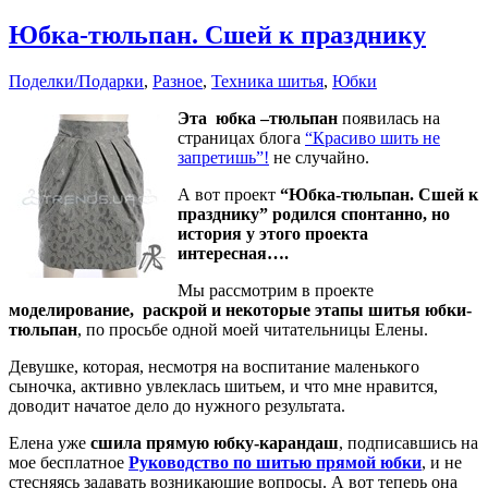
Идея
для
Юбка-тюльпан. Сшей к празднику
подарка»
Поделки/Подарки
,
Разное
,
Техника шитья
,
Юбки
Эта юбка –тюльпан
появилась на
страницах блога
“Красиво шить не
запретишь”!
не случайно.
А вот проект
“Юбка-тюльпан. Сшей к
празднику” родился спонтанно, но
история у этого проекта
интересная….
Мы рассмотрим в проекте
моделирование, раскрой и некоторые этапы шитья юбки-
тюльпан
, по просьбе одной моей читательницы Елены.
Девушке, которая, несмотря на воспитание маленького
сыночка, активно увлеклась шитьем, и что мне нравится,
доводит начатое дело до нужного результата.
Елена уже
сшила прямую юбку-карандаш
, подписавшись на
мое бесплатное
Руководство по шитью прямой юбки
, и не
стесняясь задавать возникающие вопросы. А вот теперь она