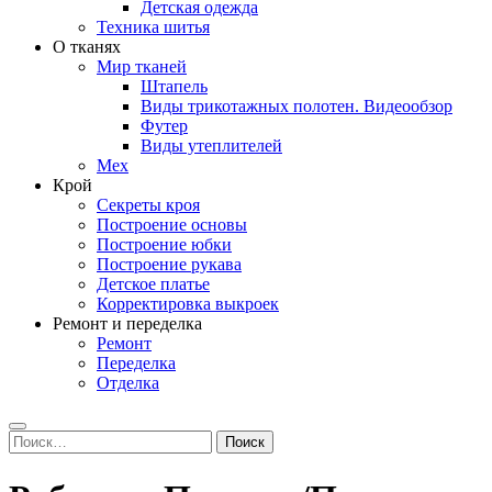
Детская одежда
Техника шитья
О тканях
Мир тканей
Штапель
Виды трикотажных полотен. Видеообзор
Футер
Виды утеплителей
Мех
Крой
Секреты кроя
Построение основы
Построение юбки
Построение рукава
Детское платье
Корректировка выкроек
Ремонт и переделка
Ремонт
Переделка
Отделка
Search
Найти: