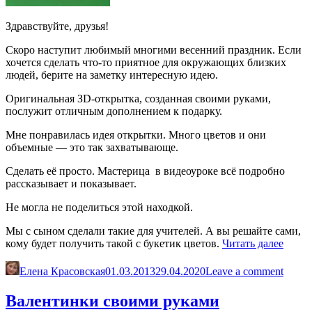
Здравствуйте, друзья!
Скоро наступит любимый многими весенний праздник. Если
хочется сделать что-то приятное для окружающих близких
людей, берите на заметку интересную идею.
Оригинальная ЗD-открытка, созданная своими руками,
послужит отличным дополнением к подарку.
Мне понравилась идея открытки. Много цветов и они
объемные — это так захватывающе.
Сделать её просто. Мастерица в видеоуроке всё подробно
рассказывает и показывает.
Не могла не поделиться этой находкой.
Мы с сыном сделали такие для учителей. А вы решайте сами,
«Ориг
кому будет получить такой с букетик цветов.
Читать далее
3D
откры
Елена Красовская
01.03.2013
29.04.2020
Leave a comment
свои
рукам
Валентинки своими руками