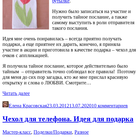
бутылке
.
Нужно было записаться на участие и
получить тайное послание, а также
самому выступить в роли отправителя
такого послания.
Идея мне очень понравилась – всегда приятно получать
подарки, а еще приятнее их дарить, конечно, я приняла
участие в акции и приготовила в качестве подарка – чехол для
очков с аппликацией.
Я получила тайное послание, которое действительно было
тайным – отправитель точно соблюдал все правила! Поэтому
для меня до сих пор загадка, кто же мне прислал красивую
открытку и слова о ЛЮБВИ. Смотрите…
«Как
Читать далее
сшить
чехол
Елена Красовская
23.03.2012
13.07.2020
10 комментариев
для
очков
Чехол для телефона. Идея для подарка
с
аппликацией»
Мастер-класс
,
Поделки/Подарки
,
Разное