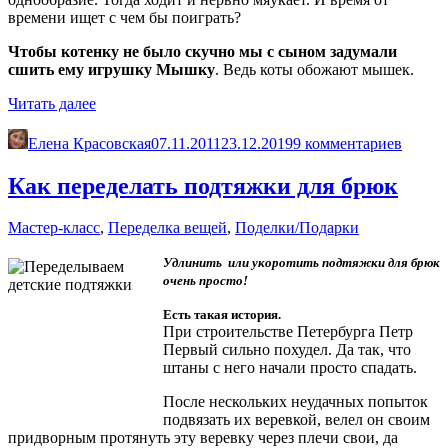
времени ищет с чем бы поиграть?
Чтобы котенку не было скучно мы с сыном
задумали
сшить ему игрушку Мышку
. Ведь коты обожают мышек.
«Игрушка
Читать далее
«Мышка»
своими
Елена Красовская
07.11.2011
23.12.2019
9 комментариев
руками.
Сшить
Как переделать подтяжки для брюк
просто»
Мастер-класс
,
Переделка вещей
,
Поделки/Подарки
Удлинить или укоротить подтяжки для брюк
очень просто!
Есть такая история.
При строительстве Петербурга Петр
Первый сильно похудел. Да так, что
штаны с него начали просто спадать.
После нескольких неудачных попыток
подвязать их веревкой, велел он своим
придворным протянуть эту веревку через плечи свои, да