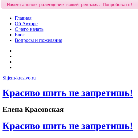
Моментальное размещение вашей рекламы. Попробовать!
Skip
Главная
to
Об Авторе
content
С чего начать
Блог
Вопросы и пожелания
YouTube
Pinterest
RSS
Я
ВКонтакте
Shjem-krasivo.ru
Красиво шить не запретишь!
Елена Красовская
Красиво шить не запретишь!