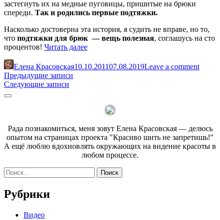
застегнуть их на медные пуговицы, пришитые на брюки
спереди.
Так и родились первые подтяжки.
Насколько достоверна эта история, я судить не вправе, но то,
что
подтяжки для брюк — вещь полезная
, соглашусь на сто
«Как
процентов!
Читать далее
переделать
подтяжки
Елена Красовская
10.10.2011
07.08.2019
Leave a comment
для
Навигация
Предыдущие записи
брюк»
Следующие записи
по
Sidebar
записям
Рада познакомиться, меня зовут Елена Красовская — делюсь
опытом на страницах проекта "Красиво шить не запретишь!"
А ещё люблю вдохновлять окружающих на видение красоты в
любом процессе.
Найти:
Рубрики
Видео