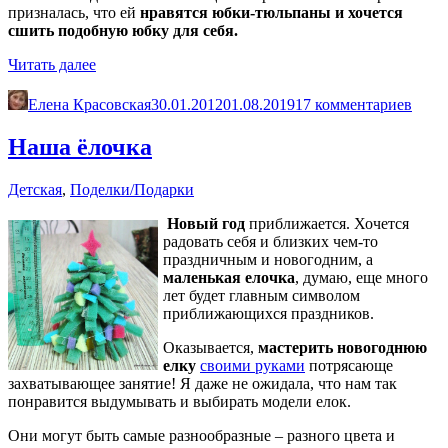
призналась, что ей
нравятся
юбки-тюльпаны и хочется
сшить подобную юбку для себя.
«Юбка-
Читать далее
тюльпан.
Сшей
Елена Красовская
30.01.2012
01.08.2019
17 комментариев
к
празднику»
Наша ёлочка
Детская
,
Поделки/Подарки
Новый год
приближается. Хочется
радовать себя и близких чем-то
праздничным и новогодним, а
маленькая елочка
, думаю, еще много
лет будет главным символом
приближающихся праздников.
Оказывается,
мастерить новогоднюю
елку
своими руками
потрясающе
захватывающее занятие! Я даже не ожидала, что нам так
понравится выдумывать и выбирать модели елок.
Они могут быть самые разнообразные – разного цвета и