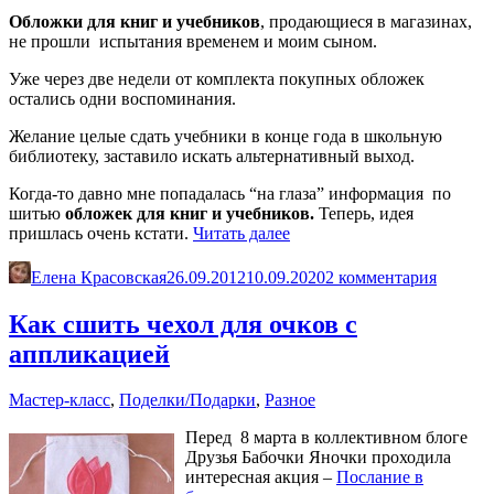
Обложки для книг и учебников
, продающиеся в магазинах,
не прошли испытания временем и моим сыном.
Уже через две недели от комплекта покупных обложек
остались одни воспоминания.
Желание целые сдать учебники в конце года в школьную
библиотеку, заставило искать альтернативный выход.
Когда-то давно мне попадалась “на глаза” информация по
шитью
обложек для книг и учебников.
Теперь, идея
«Обложки
пришлась очень кстати.
Читать далее
для
книг
Елена Красовская
26.09.2012
10.09.2020
2 комментария
и
учебников.
Как сшить чехол для очков с
Шьем
аппликацией
сами»
Мастер-класс
,
Поделки/Подарки
,
Разное
Перед 8 марта в коллективном блоге
Друзья Бабочки Яночки проходила
интересная акция –
Послание в