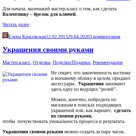
Для начала, маленький мастер-класс о том, как сделать
Валентинку – брелок для ключей
.
«Валентинки
Читать далее
своими
руками»
Елена Красовская
12.02.2013
29.04.2020
3 комментария
Украшения своими руками
Мастер-класс
,
Отделка
,
Поделки/Подарки
,
Рекомендации
Не секрет, что законченность костюму
и внешнему облику в целом, придают
аксессуары.
Украшения
занимают
здесь одну из ведущих “ролей”.
Можно, конечно, побродить по
магазинам в поисках подходящих
украшений или, как вариант,
сделать
их своими руками,
чтобы почувствовать уникальность процесса и результата.
Украшения своими руками
можно создать за пару часов,