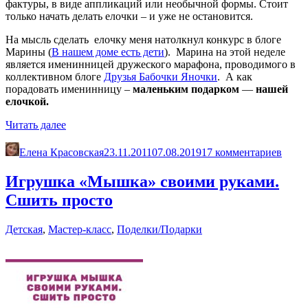
фактуры, в виде аппликаций или необычной формы. Стоит
только начать делать елочки – и уже не остановится.
На мысль сделать елочку меня натолкнул конкурс в блоге
Марины (
В нашем доме есть дети
). Марина на этой неделе
является именинницей дружеского марафона, проводимого в
коллективном блоге
Друзья Бабочки Яночки
. А как
порадовать именинницу –
маленьким подарком
—
нашей
елочкой.
«Наша
Читать далее
ёлочка»
Елена Красовская
23.11.2011
07.08.2019
17 комментариев
Игрушка «Мышка» своими руками.
Сшить просто
Детская
,
Мастер-класс
,
Поделки/Подарки