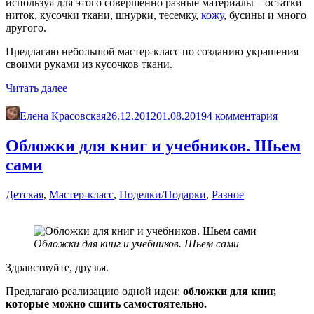
используя для этого совершенно разные материалы – остатки
ниток, кусочки ткани, шнурки, тесемку,
кожу
, бусины и много
другого.
Предлагаю небольшой мастер-класс по созданию украшения
своими руками из кусочков ткани.
«Украшения
Читать далее
своими
руками»
Елена Красовская
26.12.2012
01.08.2019
4 комментария
Обложки для книг и учебников. Шьем
сами
Детская
,
Мастер-класс
,
Поделки/Подарки
,
Разное
Обложки для книг и учебников. Шьем сами
Здравствуйте, друзья.
Предлагаю реализацию одной идеи:
обложки для книг,
которые можно сшить самостоятельно.