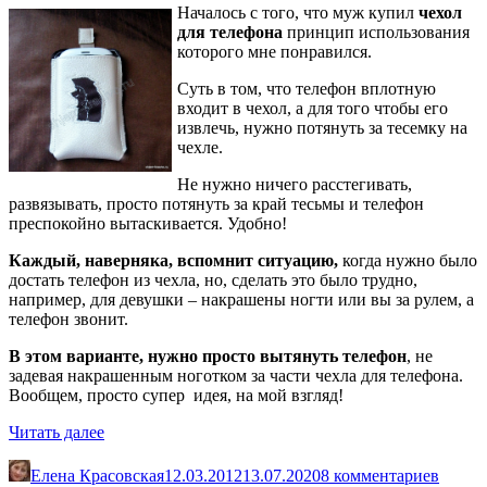
Началось с того, что муж купил
чехол
для телефона
принцип использования
которого мне понравился.
Суть в том, что телефон вплотную
входит в чехол, а для того чтобы его
извлечь, нужно потянуть за тесемку на
чехле.
Не нужно ничего расстегивать,
развязывать, просто потянуть за край тесьмы и телефон
преспокойно вытаскивается. Удобно!
Каждый, наверняка, вспомнит ситуацию,
когда нужно было
достать телефон из чехла, но, сделать это было трудно,
например, для девушки – накрашены ногти или вы за рулем, а
телефон звонит.
В этом варианте, нужно просто вытянуть телефон
, не
задевая накрашенным ноготком за части чехла для телефона.
Вообщем, просто супер идея, на мой взгляд!
«Чехол
Читать далее
для
телефона.
Елена Красовская
12.03.2012
13.07.2020
8 комментариев