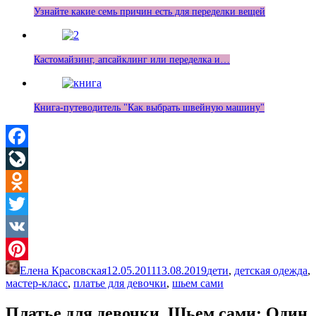
Узнайте какие семь причин есть для переделки вещей
Кастомайзинг, апсайклинг или переделка и…
Книга-путеводитель "Как выбрать швейную машину"
Facebook
LiveJournal
Odnoklassniki
Twitter
VK
Елена Красовская
12.05.2011
13.08.2019
дети
,
детская одежда
,
Pinterest
мастер-класс
,
платье для девочки
,
шьем сами
Платье для девочки. Шьем сами
: Один