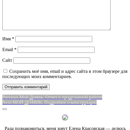
Имя
*
Email
*
Сайт
Сохранить моё имя, email и адрес сайта в этом браузере для
последующих моих комментариев.
Навигация
Previous
Previous
Мой Домик. Отчет о проделанной работе
Next
post:
Next
МОЙ ДОМИК. Подробнее о конструкции
по
post:
Sidebar
записям
Рада познакомиться, меня зовут Елена Красовская — делюсь