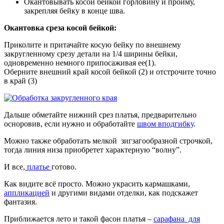
Окантовывать косой бейкой горловину и пройму,
закрепляя бейку в конце шва.
Окантовка среза косой бейкой:
Приколите и притачайте косую бейку по внешнему
закругленному срезу детали на 1/4 ширины бейки,
одновременно немного припосаживая ее(1).
Оберните внешний край косой бейкой (2) и отстрочите точно
в край (3)
Дальше обметайте нижний срез платья, предварительно
осноровив, если нужно и обработайте
швом вподгибку
.
Можно также обработать мелкой зигзагообразной строчкой,
тогда линия низа приобретет характерную “волну”.
И все,
платье
готово.
Как видите всё просто. Можно украсить кармашками,
аппликацией
и другими видами отделки, как подскажет
фантазия.
Приближается лето и такой фасон платья –
сарафана для