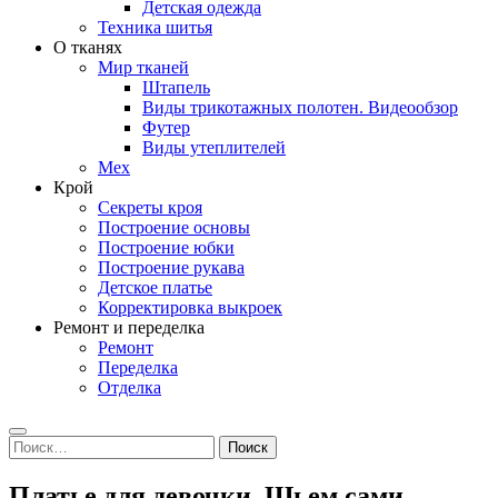
Детская одежда
Техника шитья
О тканях
Мир тканей
Штапель
Виды трикотажных полотен. Видеообзор
Футер
Виды утеплителей
Мех
Крой
Секреты кроя
Построение основы
Построение юбки
Построение рукава
Детское платье
Корректировка выкроек
Ремонт и переделка
Ремонт
Переделка
Отделка
Search
Найти:
Платье для девочки. Шьем сами