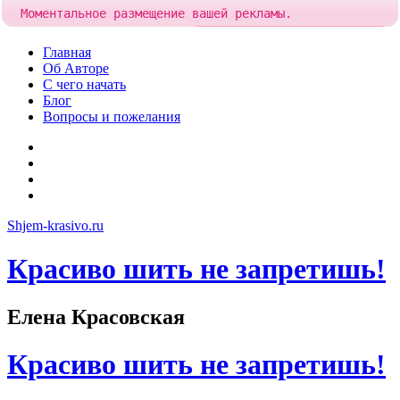
Моментальное размещение вашей рекламы.
Попробовать!
Добавить рекламу за
85 рублей
Skip
Главная
to
Об Авторе
content
С чего начать
Блог
Вопросы и пожелания
YouTube
Pinterest
RSS
Я
ВКонтакте
Shjem-krasivo.ru
Красиво шить не запретишь!
Елена Красовская
Красиво шить не запретишь!