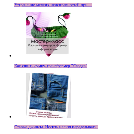
Устранение мелких неисправностей при…
Как сшить сумку-трансформер "Ягодка"
Старые джинсы. Носить нельзя переделывать!