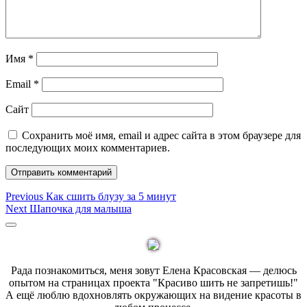
Имя
*
Email
*
Сайт
Сохранить моё имя, email и адрес сайта в этом браузере для
последующих моих комментариев.
Навигация
Previous
Previous
Как сшить блузу за 5 минут
Next
post:
Next
Шапочка для малыша
по
post:
Sidebar
записям
Рада познакомиться, меня зовут Елена Красовская — делюсь
опытом на страницах проекта "Красиво шить не запретишь!"
А ещё люблю вдохновлять окружающих на видение красоты в