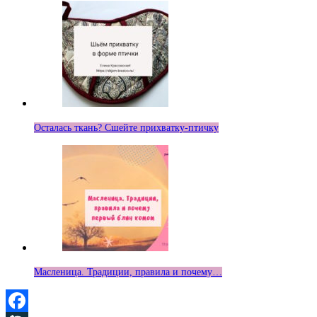
Осталась ткань? Сшейте прихватку-птичку
Масленица. Традиции, правила и почему…