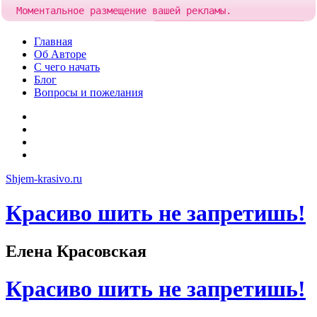
Моментальное размещение вашей рекламы.
Попробовать!
Добавить рекламу за
85 рублей
Skip
Главная
to
Об Авторе
content
С чего начать
Блог
Вопросы и пожелания
YouTube
Pinterest
RSS
Я
ВКонтакте
Shjem-krasivo.ru
Красиво шить не запретишь!
Елена Красовская
Красиво шить не запретишь!