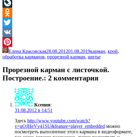
Facebook
LiveJournal
Odnoklassniki
Twitter
VK
Елена Красовская
28.08.2012
01.08.2019
карман
,
крой
,
Pinterest
обработка карманов
,
прорезной карман
,
шитье
Прорезной карман с листочкой.
Построение.
: 2 комментария
Ксения
:
31.08.2012 в 14:51
Здесь
http://www.youtube.com/watch?
v=uOJHeVv41SU&feature=player_embedded
можно
посмотреть выполнение этого кармана в видеоформате,