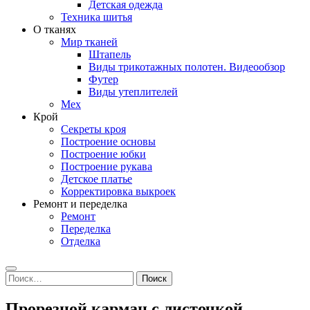
Детская одежда
Техника шитья
О тканях
Мир тканей
Штапель
Виды трикотажных полотен. Видеообзор
Футер
Виды утеплителей
Мех
Крой
Секреты кроя
Построение основы
Построение юбки
Построение рукава
Детское платье
Корректировка выкроек
Ремонт и переделка
Ремонт
Переделка
Отделка
Search
Найти:
Прорезной карман с листочкой.